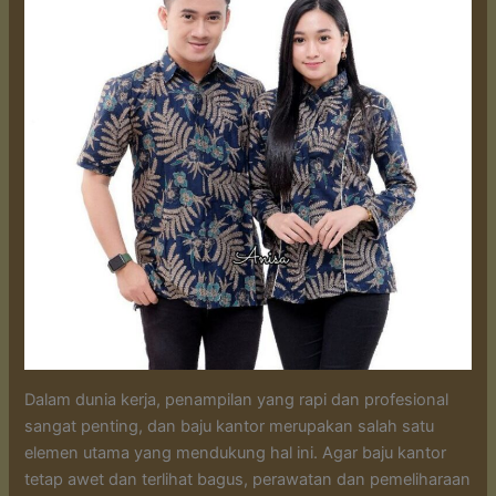
Dalam dunia kerja, penampilan yang rapi dan profesional
sangat penting, dan baju kantor merupakan salah satu
elemen utama yang mendukung hal ini. Agar baju kantor
tetap awet dan terlihat bagus, perawatan dan pemeliharaan