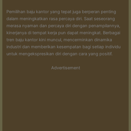
Pemilihan baju kantor yang tepat juga berperan penting
dalam meningkatkan rasa percaya diri. Saat seseorang
merasa nyaman dan percaya diri dengan penampilannya,
kinerjanya di tempat kerja pun dapat meningkat. Berbagai
tren baju kantor kini muncul, mencerminkan dinamika
industri dan memberikan kesempatan bagi setiap individu
untuk mengekspresikan diri dengan cara yang positif.
Advertisement