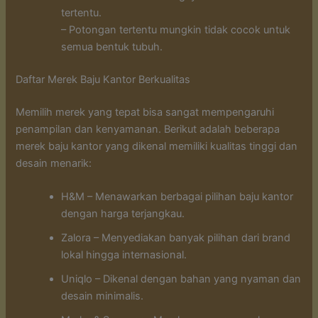
tertentu.
– Potongan tertentu mungkin tidak cocok untuk
semua bentuk tubuh.
Daftar Merek Baju Kantor Berkualitas
Memilih merek yang tepat bisa sangat mempengaruhi
penampilan dan kenyamanan. Berikut adalah beberapa
merek baju kantor yang dikenal memiliki kualitas tinggi dan
desain menarik:
H&M – Menawarkan berbagai pilihan baju kantor
dengan harga terjangkau.
Zalora – Menyediakan banyak pilihan dari brand
lokal hingga internasional.
Uniqlo – Dikenal dengan bahan yang nyaman dan
desain minimalis.