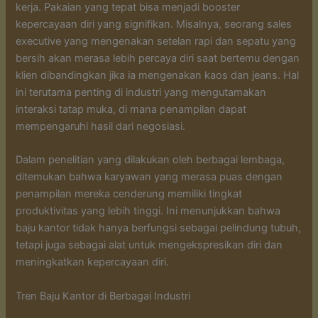
kerja. Pakaian yang tepat bisa menjadi booster
kepercayaan diri yang signifikan. Misalnya, seorang sales
executive yang mengenakan setelan rapi dan sepatu yang
bersih akan merasa lebih percaya diri saat bertemu dengan
klien dibandingkan jika ia mengenakan kaos dan jeans. Hal
ini terutama penting di industri yang mengutamakan
interaksi tatap muka, di mana penampilan dapat
mempengaruhi hasil dari negosiasi.
Dalam penelitian yang dilakukan oleh berbagai lembaga,
ditemukan bahwa karyawan yang merasa puas dengan
penampilan mereka cenderung memiliki tingkat
produktivitas yang lebih tinggi. Ini menunjukkan bahwa
baju kantor tidak hanya berfungsi sebagai pelindung tubuh,
tetapi juga sebagai alat untuk mengekspresikan diri dan
meningkatkan kepercayaan diri.
Tren Baju Kantor di Berbagai Industri