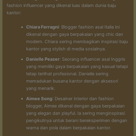
fashion influencer yang dikenal luas dalam dunia baju
kantor:
Chiara Ferragni
: Blogger fashion asal Italia ini
dikenal dengan gaya berpakaian yang chic dan
modern. Chiara sering membagikan inspirasi baju
kantor yang stylish di media sosialnya.
Danielle Peazer
: Seorang influencer asal Inggris
yang memiliki gaya berpakaian yang kasual tetapi
tetap terlihat profesional. Danielle sering
memadukan busana kantor dengan aksesori
yang menarik.
Aimee Song
: Desainer interior dan fashion
blogger, Aimee dikenal dengan gaya berpakaian
yang elegan dan playful. Ia sering menginspirasi
pengikutnya untuk berani bereksperimen dengan
warna dan pola dalam berpakaian kantor.