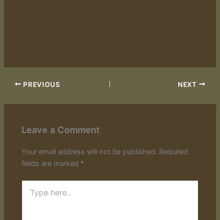
PREVIOUS
NEXT
Leave a Comment
Your email address will not be published.
Required
fields are marked
*
Type
here..