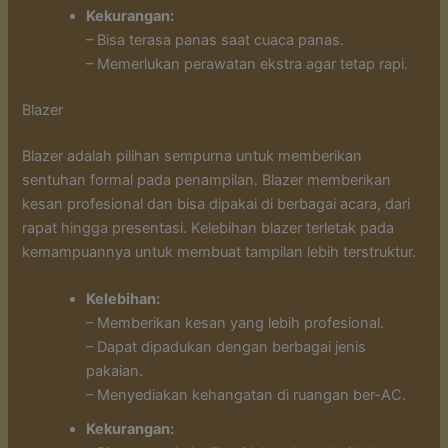
Kekurangan:
– Bisa terasa panas saat cuaca panas.
– Memerlukan perawatan ekstra agar tetap rapi.
Blazer
Blazer adalah pilihan sempurna untuk memberikan
sentuhan formal pada penampilan. Blazer memberikan
kesan profesional dan bisa dipakai di berbagai acara, dari
rapat hingga presentasi. Kelebihan blazer terletak pada
kemampuannya untuk membuat tampilan lebih terstruktur.
Kelebihan:
– Memberikan kesan yang lebih profesional.
– Dapat dipadukan dengan berbagai jenis
pakaian.
– Menyediakan kehangatan di ruangan ber-AC.
Kekurangan: