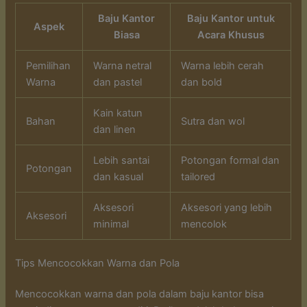
Baju Kantor
Baju Kantor untuk
Aspek
Biasa
Acara Khusus
Pemilihan
Warna netral
Warna lebih cerah
Warna
dan pastel
dan bold
Kain katun
Bahan
Sutra dan wol
dan linen
Lebih santai
Potongan formal dan
Potongan
dan kasual
tailored
Aksesori
Aksesori yang lebih
Aksesori
minimal
mencolok
Tips Mencocokkan Warna dan Pola
Mencocokkan warna dan pola dalam baju kantor bisa