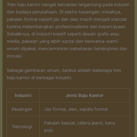
Tren baju kantor sangat bervariasi tergantung pada industri
dan budaya perusahaan. Di sektor keuangan, misalnya,
pakaian formal seperti jas dan dasi masih menjadi standar
karena melambangkan profesionalisme dan kepercayaan.
Sebaliknya, di industri kreatif seperti desain grafis atau
media, pakaian yang lebih santai dan berwarna-warni
umum dipakai, mencerminkan kebebasan berekspresi dan
inovasi.
Sebagai gambaran umum, berikut adalah beberapa tren
baju kantor di berbagai industri:
Industri
Jenis Baju Kantor
Keuangan
Jas formal, dasi, sepatu formal
Pakaian kasual, celana jeans, kaos
Teknologi
polo