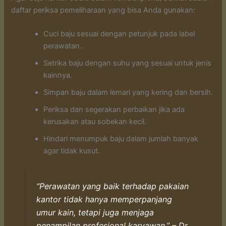
daftar periksa pemeliharaan yang bisa Anda gunakan:
Cuci baju sesuai dengan petunjuk pada label
perawatan.
Setrika baju dengan suhu yang sesuai untuk jenis
kainnya.
Simpan baju dalam lemari yang kering dan bersih.
Periksa dan segerakan perbaikan jika ada
kerusakan atau sobekan kecil.
Hindari menumpuk baju dalam jumlah banyak
agar tidak kusut.
“Perawatan yang baik terhadap pakaian
kantor tidak hanya memperpanjang
umur kain, tetapi juga menjaga
penampilan profesional karyawan.” – Dr.