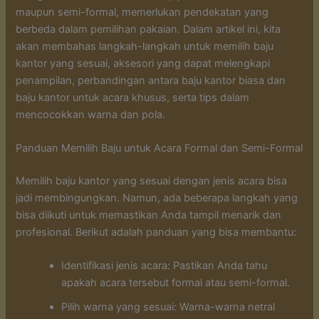
maupun semi-formal, memerlukan pendekatan yang
berbeda dalam pemilihan pakaian. Dalam artikel ini, kita
akan membahas langkah-langkah untuk memilih baju
kantor yang sesuai, aksesori yang dapat melengkapi
penampilan, perbandingan antara baju kantor biasa dan
baju kantor untuk acara khusus, serta tips dalam
mencocokkan warna dan pola.
Panduan Memilih Baju untuk Acara Formal dan Semi-Formal
Memilih baju kantor yang sesuai dengan jenis acara bisa
jadi membingungkan. Namun, ada beberapa langkah yang
bisa diikuti untuk memastikan Anda tampil menarik dan
profesional. Berikut adalah panduan yang bisa membantu:
Identifikasi jenis acara: Pastikan Anda tahu
apakah acara tersebut formal atau semi-formal.
Pilih warna yang sesuai: Warna-warna netral