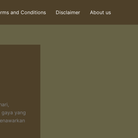
rms and Conditions
Disclaimer
About us
ari,
 gaya yang
 menawarkan