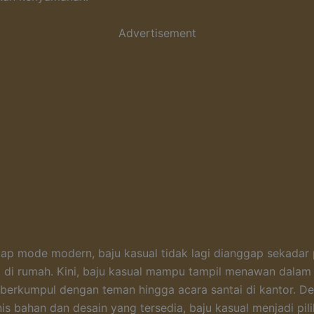
Advertisement
ap mode modern, baju kasual tidak lagi dianggap sekadar
i di rumah. Kini, baju kasual mampu tampil menawan dalam
ri berkumpul dengan teman hingga acara santai di kantor. D
nis bahan dan desain yang tersedia, baju kasual menjadi pil