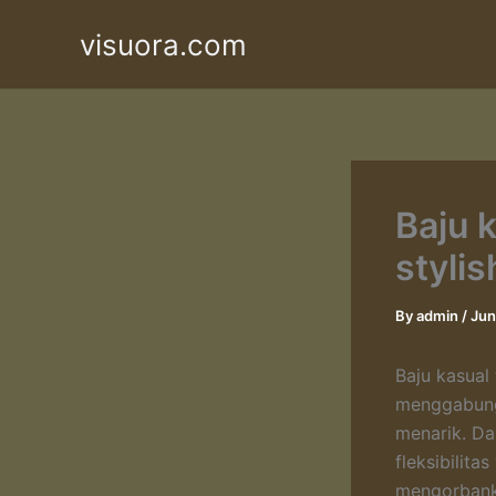
Skip
visuora.com
to
content
Baju 
stylis
By
admin
/
Jun
Baju kasual
menggabung
menarik. Da
fleksibilit
mengorbank