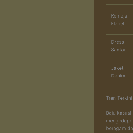
Kemeja
Flanel
Dress
Santai
Jaket
Denim
Tren Terkin
Baju kasual
mengedepank
beragam dan