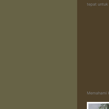
tepat untuk
Memahami K