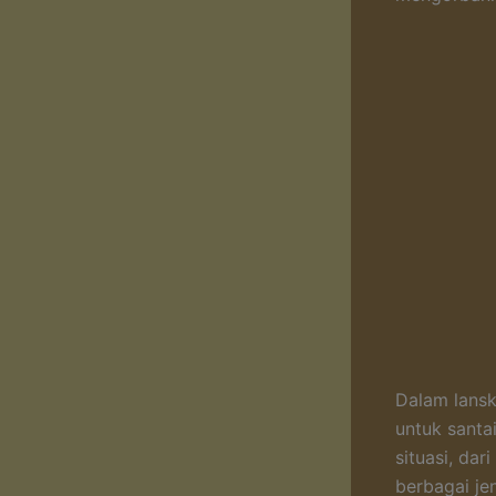
Dalam lansk
untuk santa
situasi, da
berbagai je