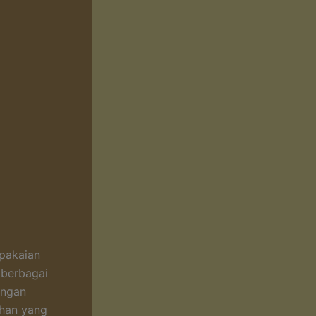
 pakaian
 berbagai
engan
ihan yang