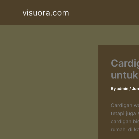
Skip
visuora.com
to
content
Cardi
untuk
By
admin
/
Jun
Cardigan wa
tetapi juga
cardigan bi
rumah, di k