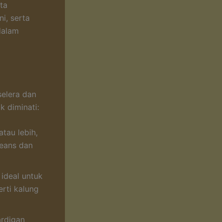
ta
i, serta
 dalam
selera dan
 diminati:
atau lebih,
eans dan
 ideal untuk
rti kalung
ardigan