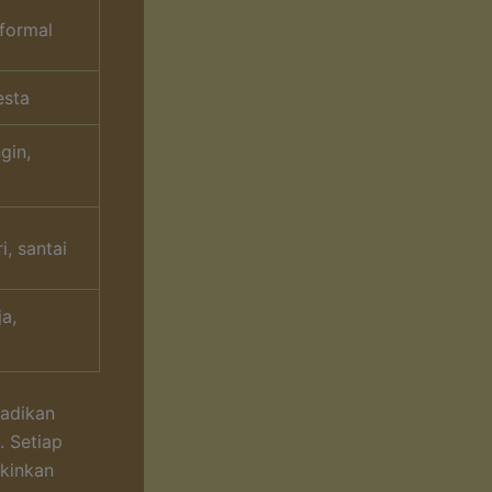
formal
esta
gin,
i, santai
a,
jadikan
. Setiap
kinkan