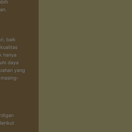
ebih
an.
i, baik
kualitas
k hanya
uhi daya
s bahan yang
 masing-
rdigan
Berikut