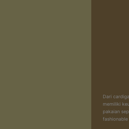
Dari cardig
memiliki ke
pakaian sep
fashionable