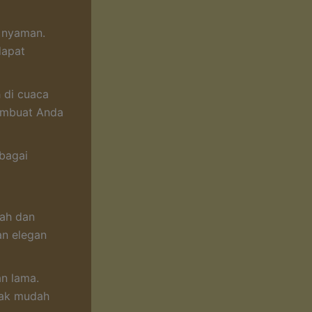
n nyaman.
dapat
 di cuaca
membuat Anda
ebagai
ah dan
an elegan
an lama.
dak mudah