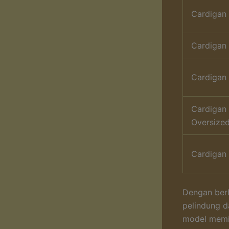
Cardigan
Cardigan
Cardigan
Cardigan
Oversize
Cardigan
Dengan berb
pelindung d
model memi