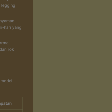
 legging
 nyaman.
i-hari yang
ormal,
 dan rok
 model
patan