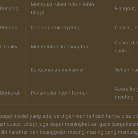
Membuat siluet tubuh lebih
 Panjang
Hangout, 
tinggi
 Pendek
Cocok untuk layering
Casual, p
Cuaca din
 Chunky
Memberikan kehangatan
santai
Kenyamanan maksimal
Sehari-har
d
Acara kerj
 Berkerah
Penampilan lebih formal
meeting
agai model yang ada, cardigan wanita tidak hanya bisa di
ari cuaca, tetapi juga dapat meningkatkan gaya berpakaian
liki karakter dan keunggulan masing-masing yang memung