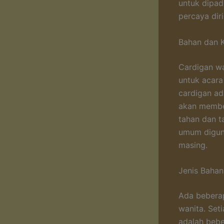
untuk dipad
percaya dir
Bahan dan K
Cardigan wa
untuk acara
cardigan ad
akan membe
tahan dan t
umum digun
masing.
Jenis Bahan
Ada beberap
wanita. Seti
adalah bebe