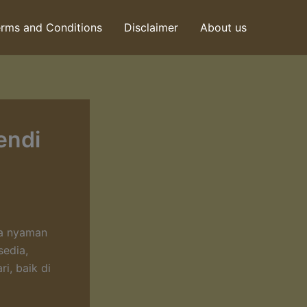
rms and Conditions
Disclaimer
About us
endi
ya nyaman
sedia,
i, baik di