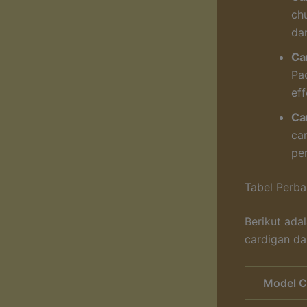
ch
da
Ca
Pa
eff
Ca
ca
pe
Tabel Perb
Berikut ada
cardigan d
Model C