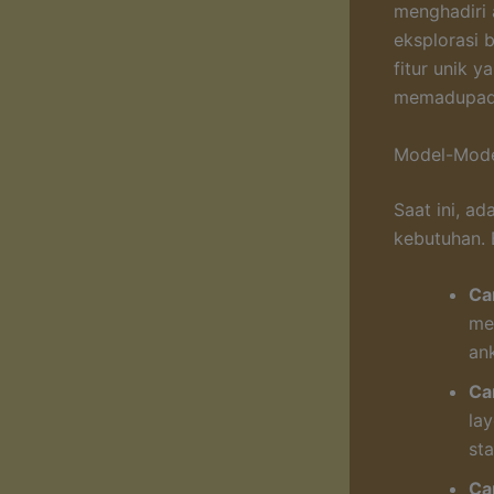
menghadiri 
eksplorasi 
fitur unik 
memadupada
Model-Mode
Saat ini, a
kebutuhan. 
Ca
me
an
Ca
la
st
Ca