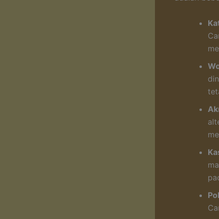
Ka
Ca
me
Wo
di
te
Akr
alt
men
Ka
ma
pa
Po
Ca