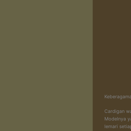
Keberagama
Cardigan wa
Modelnya ya
lemari setia