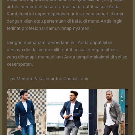
untuk menambah kesan formal pada outfit casual Anda.
Kombinasi ini dapat digunakan untuk acara seperti dinner
dengan klien atau pertemuan di kafe, di mana Anda ingin
terlihat profesional namun tetap nyaman.
Dengan memahami perbedaan ini, Anda dapat lebih
percaya diri dalam memilih outfit sesuai dengan situasi
yang dihadapi, memastikan Anda tampil maksimal di setiap
kesempatan.
Tips Memilih Pakaian untuk Casual Look