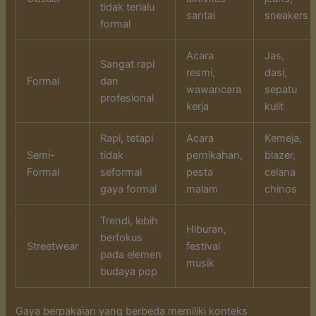
tidak terlalu
santai
sneakers
formal
Acara
Jas,
Sangat rapi
resmi,
dasi,
Formal
dan
wawancara
sepatu
profesional
kerja
kulit
Rapi, tetapi
Acara
Kemeja,
Semi-
tidak
pernikahan,
blazer,
Formal
seformal
pesta
celana
gaya formal
malam
chinos
Trendi, lebih
Hiburan,
berfokus
Streetwear
festival
pada elemen
musik
budaya pop
Gaya berpakaian yang berbeda memiliki konteks