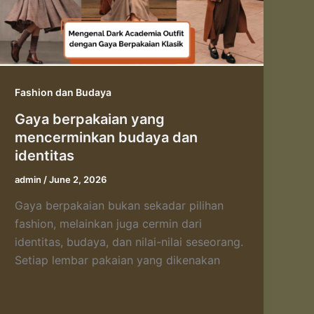
Fashion dan Budaya
Gaya berpakaian yang
mencerminkan budaya dan
identitas
admin
/
June 2, 2026
Gaya berpakaian bukan sekadar pilihan
fashion, melainkan juga cermin dari
identitas, budaya, dan nilai-nilai seseorang.
Setiap lembar pakaian yang dikenakan