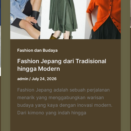
Fashion dan Budaya
Fashion Jepang dari Tradisional
hingga Modern
admin
/
July 24, 2026
Fashion Jepang adalah sebuah perjalanan
menarik yang menggabungkan warisan
budaya yang kaya dengan inovasi modern.
Dari kimono yang indah hingga