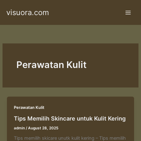
Skip
visuora.com
to
content
Perawatan Kulit
Perawatan Kulit
Tips Memilih Skincare untuk Kulit Kering
admin
/
August 28, 2025
Tips memilih skicare unutk kulit kering – Tips memilih