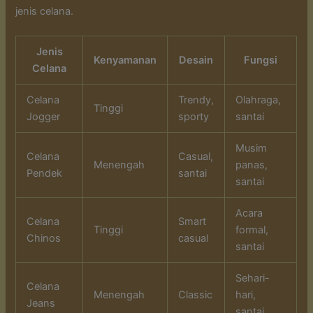
jenis celana.
Jenis
Kenyamanan
Desain
Fungsi
Celana
Celana
Trendy,
Olahraga,
Tinggi
Jogger
sporty
santai
Musim
Celana
Casual,
Menengah
panas,
Pendek
santai
santai
Acara
Celana
Smart
Tinggi
formal,
Chinos
casual
santai
Sehari-
Celana
Menengah
Classic
hari,
Jeans
santai