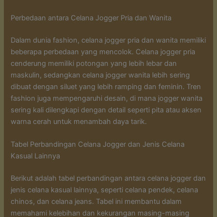
Perbedaan antara Celana Jogger Pria dan Wanita
Dalam dunia fashion, celana jogger pria dan wanita memiliki
beberapa perbedaan yang mencolok. Celana jogger pria
cenderung memiliki potongan yang lebih lebar dan
maskulin, sedangkan celana jogger wanita lebih sering
dibuat dengan siluet yang lebih ramping dan feminin. Tren
fashion juga mempengaruhi desain, di mana jogger wanita
sering kali dilengkapi dengan detail seperti pita atau aksen
warna cerah untuk menambah daya tarik.
Tabel Perbandingan Celana Jogger dan Jenis Celana
Kasual Lainnya
Berikut adalah tabel perbandingan antara celana jogger dan
jenis celana kasual lainnya, seperti celana pendek, celana
chinos, dan celana jeans. Tabel ini membantu dalam
memahami kelebihan dan kekurangan masing-masing