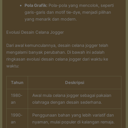
Pola Grafik:
Pola-pola yang mencolok, seperti
garis-garis dan motif tie-dye, menjadi pilihan
yang menarik dan modern.
Evolusi Desain Celana Jogger
Dari awal kemunculannya, desain celana jogger telah
mengalami banyak perubahan. Di bawah ini adalah
ringkasan evolusi desain celana jogger dari waktu ke
waktu:
Tahun
Deskripsi
1980-
Awal mula celana jogger sebagai pakaian
an
olahraga dengan desain sederhana.
1990-
Penggunaan bahan yang lebih variatif dan
an
nyaman, mulai populer di kalangan remaja.