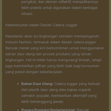
pengikat, dan elemen reflektif, menjadikannya
lebih praktis untuk digunakan dalam berbagai
situasi.
Keberlanjutan dalam Desain Celana Jogger
Kesadaran akan isu lingkungan semakin mempengaruhi
industri fashion, termasuk dalam desain celana jogger.
Banyak merek yang kini berkomitmen untuk menggunakan
bahan daur ulang dan proses produksi yang ramah
lingkungan. Hal ini tidak hanya mengurangi limbah, tetapi
juga memberikan pilihan yang lebih baik bagi konsumen
yang peduli dengan keberlanjutan.
Bahan Daur Ulang:
Celana jogger yang terbuat
dari plastik daur ulang atau kapas organik
semakin populer, memberikan alternatif yang
lebih bertanggung jawab.
Proses Produksi Berkelanjutan:
Banyak