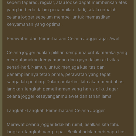
seperti tapered, regular, atau loose dapat memberikan efek
yang berbeda dalam penampilan. Jadi, selalu cobalah
celana jogger sebelum membeli untuk memastikan
kenyamanan yang optimal.
Perawatan dan Pemeliharaan Celana Jogger agar Awet
Celana jogger adalah pilihan sempurna untuk mereka yang
mengutamakan kenyamanan dan gaya dalam aktivitas
sehari-hari. Namun, untuk menjaga kualitas dan
penampilannya tetap prima, perawatan yang tepat
sangatlah penting. Dalam artikel ini, kita akan membahas
langkah-langkah pemeliharaan yang harus diikuti agar
celana jogger kesayanganmu awet dan tahan lama.
Langkah-Langkah Pemeliharaan Celana Jogger
Merawat celana jogger tidaklah rumit, asalkan kita tahu
langkah-langkah yang tepat. Berikut adalah beberapa tips