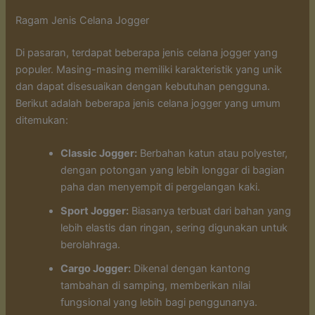
Ragam Jenis Celana Jogger
Di pasaran, terdapat beberapa jenis celana jogger yang
populer. Masing-masing memiliki karakteristik yang unik
dan dapat disesuaikan dengan kebutuhan pengguna.
Berikut adalah beberapa jenis celana jogger yang umum
ditemukan:
Classic Jogger:
Berbahan katun atau polyester,
dengan potongan yang lebih longgar di bagian
paha dan menyempit di pergelangan kaki.
Sport Jogger:
Biasanya terbuat dari bahan yang
lebih elastis dan ringan, sering digunakan untuk
berolahraga.
Cargo Jogger:
Dikenal dengan kantong
tambahan di samping, memberikan nilai
fungsional yang lebih bagi penggunanya.