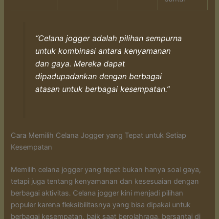
“Celana jogger adalah pilihan sempurna
untuk kombinasi antara kenyamanan
dan gaya. Mereka dapat
dipadupadankan dengan berbagai
atasan untuk berbagai kesempatan.”
Cara Memilih Celana Jogger yang Tepat untuk Setiap
Kesempatan
Memilih celana jogger yang tepat bukan hanya soal gaya,
tetapi juga tentang kenyamanan dan kesesuaian dengan
berbagai aktivitas. Celana jogger kini menjadi pilihan
populer karena fleksibilitasnya yang bisa dipakai untuk
berbagai kesempatan, baik saat berolahraga, bersantai di