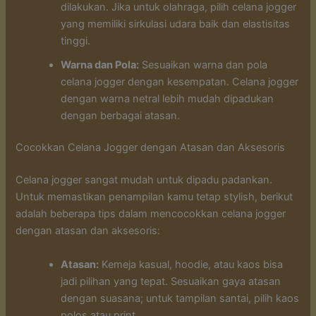
dilakukan. Jika untuk olahraga, pilih celana jogger
yang memiliki sirkulasi udara baik dan elastisitas
tinggi.
Warna dan Pola:
Sesuaikan warna dan pola
celana jogger dengan kesempatan. Celana jogger
dengan warna netral lebih mudah dipadukan
dengan berbagai atasan.
Cocokkan Celana Jogger dengan Atasan dan Aksesoris
Celana jogger sangat mudah untuk dipadu padankan.
Untuk memastikan penampilan kamu tetap stylish, berikut
adalah beberapa tips dalam mencocokkan celana jogger
dengan atasan dan aksesoris:
Atasan:
Kemeja kasual, hoodie, atau kaos bisa
jadi pilihan yang tepat. Sesuaikan gaya atasan
dengan suasana; untuk tampilan santai, pilih kaos
polos atau print.