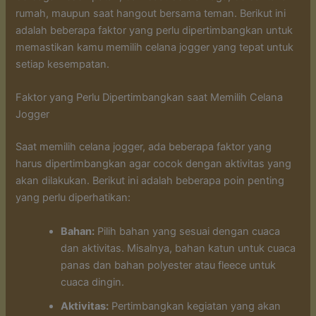
rumah, maupun saat hangout bersama teman. Berikut ini
adalah beberapa faktor yang perlu dipertimbangkan untuk
memastikan kamu memilih celana jogger yang tepat untuk
setiap kesempatan.
Faktor yang Perlu Dipertimbangkan saat Memilih Celana
Jogger
Saat memilih celana jogger, ada beberapa faktor yang
harus dipertimbangkan agar cocok dengan aktivitas yang
akan dilakukan. Berikut ini adalah beberapa poin penting
yang perlu diperhatikan:
Bahan:
Pilih bahan yang sesuai dengan cuaca
dan aktivitas. Misalnya, bahan katun untuk cuaca
panas dan bahan polyester atau fleece untuk
cuaca dingin.
Aktivitas:
Pertimbangkan kegiatan yang akan