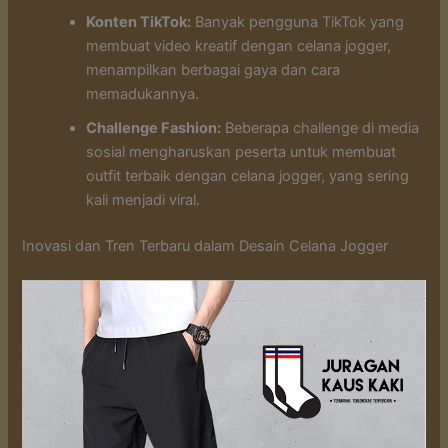
Konten TikTok:
Banyak pengguna TikTok yang
membuat video kreatif dengan celana jogger,
menampilkan berbagai gaya dan cara
memadukannya.
Challenge Fashion:
Beberapa challenge di media
sosial mengharuskan peserta untuk membuat
outfit terbaik dengan celana jogger, yang sering
kali menjadi viral.
Inovasi dan Tren Terbaru dalam Desain Celana Jogger