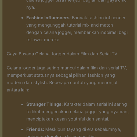
celana jogger bisa menjadi bagian dari gaya chic-
nya.
Fashion Influencers:
Banyak fashion influencer
yang mengunggah tutorial mix and match
dengan celana jogger, memberikan inspirasi bagi
follower mereka.
Gaya Busana Celana Jogger dalam Film dan Serial TV
Celana jogger juga sering muncul dalam film dan serial TV,
memperkuat statusnya sebagai pilihan fashion yang
modern dan stylish. Beberapa contoh yang menonjol
antara lain:
Stranger Things:
Karakter dalam serial ini sering
terlihat mengenakan celana jogger yang nyaman,
menciptakan kesan youthful dan santai.
Friends:
Meskipun tayang di era sebelumnya,
beberapa karakter dalam serial ini