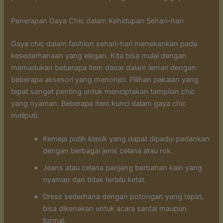
Penerapan Gaya Chic dalam Kehidupan Sehari-hari
Gaya chic dalam fashion sehari-hari menekankan pada
kesederhanaan yang elegan. Kita bisa mulai dengan
memadukan beberapa item dasar dalam lemari dengan
beberapa aksesori yang menonjol. Pilihan pakaian yang
tepat sangat penting untuk menciptakan tampilan chic
yang nyaman. Beberapa item kunci dalam gaya chic
meliputi:
Kemeja putih klasik yang dapat dipadu-padankan
dengan berbagai jenis celana atau rok.
Jeans atau celana panjang berbahan kain yang
nyaman dan tidak terlalu ketat.
Dress sederhana dengan potongan yang tepat,
bisa dikenakan untuk acara santai maupun
formal.