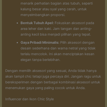
menarik perhatian bagian atas tubuh, seperti
kalung besar atau syal yang cerah, untuk
menyeimbangkan proporsi.
Bentuk Tubuh Apel:
Fokuskan aksesori pada
area leher dan kaki. Jam tangan dan anting-
anting kecil bisa menjadi pilihan yang tepat.
Gaya Pribadi Minimalis:
Pilih aksesori dengan
desain sederhana dan warna netral yang tidak
terlalu mencolok. Ini akan menciptakan kesan
elegan tanpa berlebihan.
Dengan memilih aksesori yang sesuai, Anda tidak hanya
akan tampil chic tetapi juga percaya diri. Jangan ragu untuk
bereksperimen dengan berbagai kombinasi aksesori untuk
menemukan gaya yang paling cocok untuk Anda.
Influencer dan Ikon Chic Style