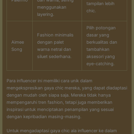
tampilan lebih
menggunakan
chic.
layering.
Pilih potongan
Fashion minimalis
dasar yang
Aimee
dengan palet
berkualitas dan
Song
warna netral dan
tambahkan
siluet sederhana.
aksesori yang
eye-catching.
Para influencer ini memiliki cara unik dalam
mengekspresikan gaya chic mereka, yang dapat diadaptasi
dengan mudah oleh siapa saja. Mereka tidak hanya
mempengaruhi tren fashion, tetapi juga memberikan
inspirasi untuk menciptakan penampilan yang sesuai
dengan kepribadian masing-masing.
Untuk mengadaptasi gaya chic ala influencer ke dalam