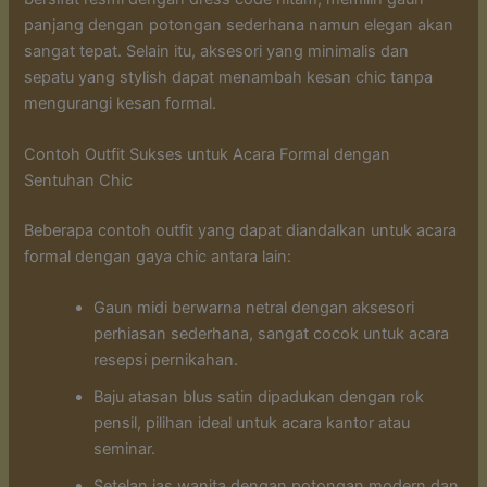
panjang dengan potongan sederhana namun elegan akan
sangat tepat. Selain itu, aksesori yang minimalis dan
sepatu yang stylish dapat menambah kesan chic tanpa
mengurangi kesan formal.
Contoh Outfit Sukses untuk Acara Formal dengan
Sentuhan Chic
Beberapa contoh outfit yang dapat diandalkan untuk acara
formal dengan gaya chic antara lain:
Gaun midi berwarna netral dengan aksesori
perhiasan sederhana, sangat cocok untuk acara
resepsi pernikahan.
Baju atasan blus satin dipadukan dengan rok
pensil, pilihan ideal untuk acara kantor atau
seminar.
Setelan jas wanita dengan potongan modern dan