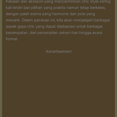
Pakaian dan aksesori yang mencerminkan chic style sering
kali terdiri dari pilihan yang praktis namun tetap berkelas,
dengan palet warna yang harmonis dan pola yang
menarik. Dalam panduan ini, kita akan menjelajahi berbagai
aspek gaya chic yang dapat diadaptasi untuk berbagai
kesempatan, dari penampilan sehari-hari hingga acara
formal.
Advertisement