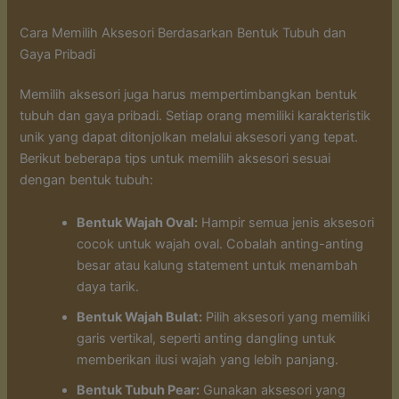
Cara Memilih Aksesori Berdasarkan Bentuk Tubuh dan
Gaya Pribadi
Memilih aksesori juga harus mempertimbangkan bentuk
tubuh dan gaya pribadi. Setiap orang memiliki karakteristik
unik yang dapat ditonjolkan melalui aksesori yang tepat.
Berikut beberapa tips untuk memilih aksesori sesuai
dengan bentuk tubuh:
Bentuk Wajah Oval:
Hampir semua jenis aksesori
cocok untuk wajah oval. Cobalah anting-anting
besar atau kalung statement untuk menambah
daya tarik.
Bentuk Wajah Bulat:
Pilih aksesori yang memiliki
garis vertikal, seperti anting dangling untuk
memberikan ilusi wajah yang lebih panjang.
Bentuk Tubuh Pear:
Gunakan aksesori yang