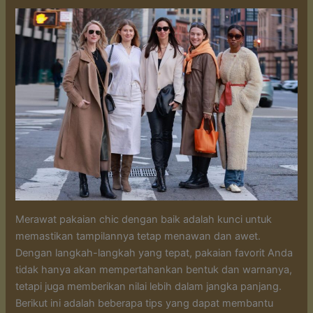
Merawat pakaian chic dengan baik adalah kunci untuk
memastikan tampilannya tetap menawan dan awet.
Dengan langkah-langkah yang tepat, pakaian favorit Anda
tidak hanya akan mempertahankan bentuk dan warnanya,
tetapi juga memberikan nilai lebih dalam jangka panjang.
Berikut ini adalah beberapa tips yang dapat membantu