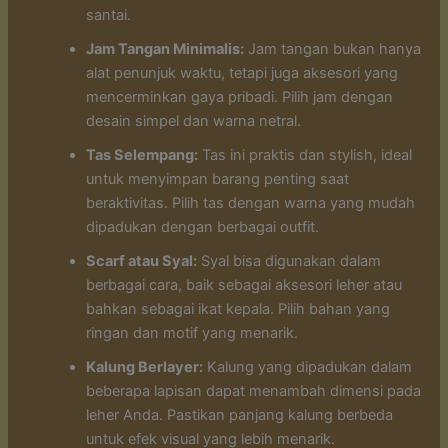
santai.
Jam Tangan Minimalis:
Jam tangan bukan hanya
alat penunjuk waktu, tetapi juga aksesori yang
mencerminkan gaya pribadi. Pilih jam dengan
desain simpel dan warna netral.
Tas Selempang:
Tas ini praktis dan stylish, ideal
untuk menyimpan barang penting saat
beraktivitas. Pilih tas dengan warna yang mudah
dipadukan dengan berbagai outfit.
Scarf atau Syal:
Syal bisa digunakan dalam
berbagai cara, baik sebagai aksesori leher atau
bahkan sebagai ikat kepala. Pilih bahan yang
ringan dan motif yang menarik.
Kalung Berlayer:
Kalung yang dipadukan dalam
beberapa lapisan dapat menambah dimensi pada
leher Anda. Pastikan panjang kalung berbeda
untuk efek visual yang lebih menarik.