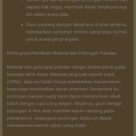
sepatu hak tinggi, membuat Anda tampil percaya
diri dalam acara gala.
Gaun panjang dengan detail lace di area tertentu,
memberikan sentuhan feminin yang tetap formal
untuk acara penghargaan.
Pentingnya Pemilihan Material dan Potongan Pakaian
Material dan potongan pakaian sangat berpengaruh pada
tampilan akhir Anda. Material yang baik seperti sutra,
chiffon, atau wol tidak hanya memberikan kenyamanan
tetapi juga memberikan kesan premium. Sementara itu,
potongan pakaian yang tepat dapat menonjolkan siluet
tubuh dengan cara yang elegan. Misalnya, gaun dengan
potongan A-line akan memberi kesan ramping pada
pemakainya, sedangkan potongan bodycon dapat
menekankan bentuk tubuh yang indah.