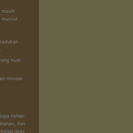
u masih
g muncul
ipadukan
.
yang kuat
an inovasi
 juga bahan
ahanan, dan
bagai jenis