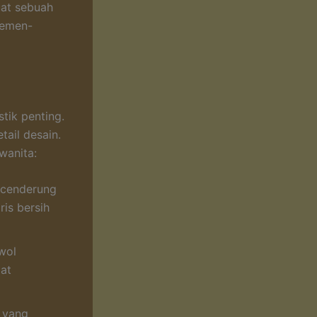
uat sebuah
lemen-
tik penting.
tail desain.
wanita:
 cenderung
ris bersih
wol
at
g yang