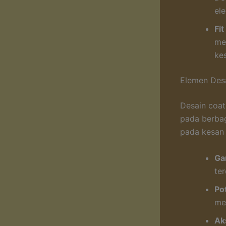
el
Fi
me
ke
Elemen Des
Desain coat
pada berbag
pada kesan 
Gar
te
Po
me
Ak