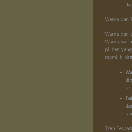
dr
Warna dan 
Warna dan t
Warna-warna
pilihan yan
memiliki dr
Wa
di
ser
Te
da
tam
Tren Terba