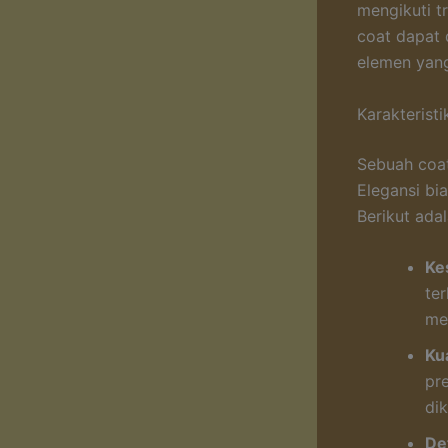
mengikuti t
coat dapat 
elemen yang
Karakterist
Sebuah coat
Elegansi bi
Berikut ada
Ke
ter
me
Ku
pr
di
De