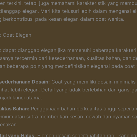
ren terkini, tetapi juga memahami karakteristik yang memb
dianggap elegan. Mari kita telusuri lebih dalam mengenai e
 berkontribusi pada kesan elegan dalam coat wanita.
ik Coat Elegan
 dapat dianggap elegan jika memenuhi beberapa karakteris
asanya tercermin dari kesederhanaan, kualitas bahan, dan de
lah beberapa poin yang mendefinisikan elegansi pada coat 
sederhanaan Desain:
Coat yang memiliki desain minimalis
lihat lebih elegan. Detail yang tidak berlebihan dan garis-ga
njadi kunci utama.
alitas Bahan:
Penggunaan bahan berkualitas tinggi seperti 
emium atau sutra memberikan kesan mewah dan nyaman sa
kenakan.
tail yang Halus:
Elemen desain seperti jahitan rapi, kancin