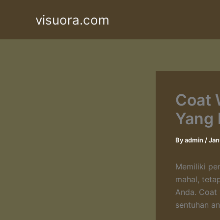
Skip
visuora.com
to
content
Coat 
Yang
By
admin
/
Jan
Memiliki p
mahal, teta
Anda. Coat 
sentuhan an