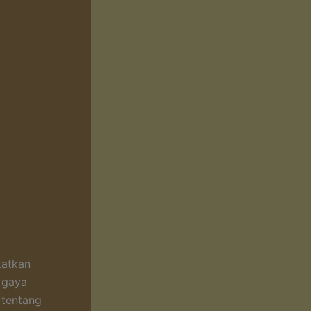
katkan
 gaya
 tentang