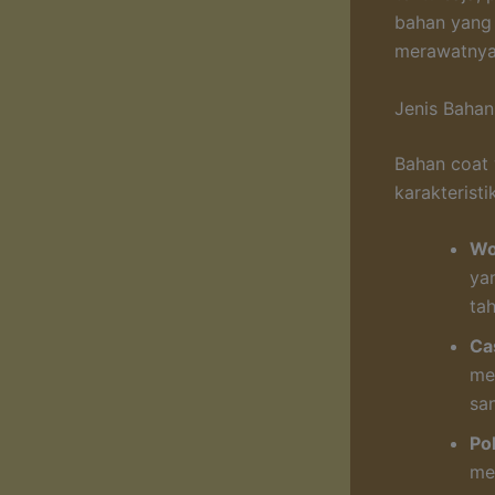
bahan yang
merawatnya 
Jenis Bahan
Bahan coat 
karakterist
Wo
yan
ta
Ca
me
sa
Po
me