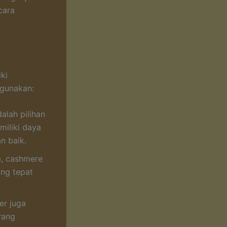
cara
ki
igunakan:
lah pilihan
miliki daya
n baik.
a, cashmere
ng tepat
er juga
rang