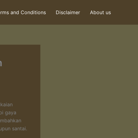
rms and Conditions
Disclaimer
About us
n
kaian
pi gaya
nambahkan
pun santai.