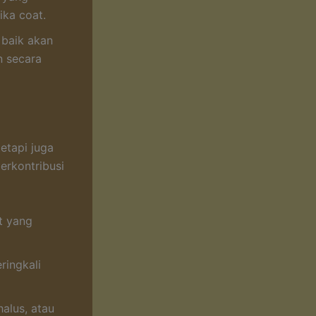
ika coat.
 baik akan
 secara
etapi juga
erkontribusi
t yang
ringkali
halus, atau