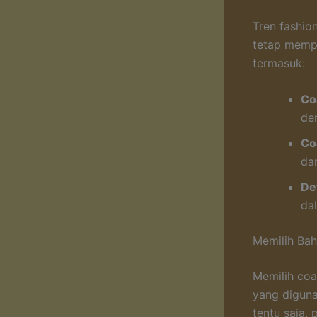
Tren fashio
tetap mempe
termasuk:
Co
de
Co
da
Det
da
Memilih Bah
Memilih coa
yang digun
tentu saja,