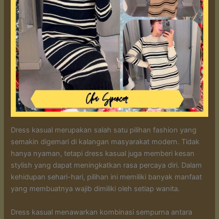
Dress kasual merupakan salah satu pilihan fashion yang
semakin digemari di kalangan masyarakat modern. Tidak
hanya nyaman, tetapi dress kasual juga memberi kesan
stylish yang dapat meningkatkan rasa percaya diri. Dalam
kehidupan sehari-hari, pilihan ini memiliki banyak manfaat
yang membuatnya wajib dimiliki oleh setiap wanita.
Dress kasual menawarkan kombinasi sempurna antara