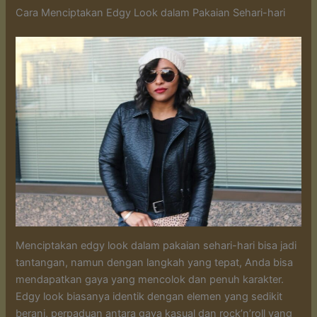
Cara Menciptakan Edgy Look dalam Pakaian Sehari-hari
Menciptakan edgy look dalam pakaian sehari-hari bisa jadi
tantangan, namun dengan langkah yang tepat, Anda bisa
mendapatkan gaya yang mencolok dan penuh karakter.
Edgy look biasanya identik dengan elemen yang sedikit
berani, perpaduan antara gaya kasual dan rock’n’roll yang