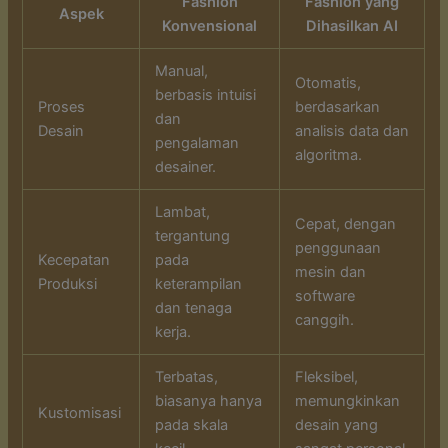
Fashion
Fashion yang
Aspek
Konvensional
Dihasilkan AI
Manual,
Otomatis,
berbasis intuisi
Proses
berdasarkan
dan
Desain
analisis data dan
pengalaman
algoritma.
desainer.
Lambat,
Cepat, dengan
tergantung
penggunaan
Kecepatan
pada
mesin dan
Produksi
keterampilan
software
dan tenaga
canggih.
kerja.
Terbatas,
Fleksibel,
biasanya hanya
memungkinkan
Kustomisasi
pada skala
desain yang