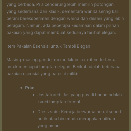
yang berbeda. Pria cenderung lebih memilih potongan
yang sederhana dan klasik, sementara wanita sering kali
berani bereksperimen dengan warna dan desain yang lebih
beragam. Namun, ada beberapa kesamaan dalam pilihan
pakaian yang dapat membuat keduanya terlihat elegan.
Item Pakaian Esensial untuk Tampil Elegan
Masing-masing gender memerlukan item-item tertentu
untuk mencapai tampilan elegan. Berikut adalah beberapa
pakaian esensial yang harus dimiliki:
Pria:
Jas tailored: Jas yang pas di badan adalah
kunci tampilan formal.
Dress shirt: Kemeja berwarna netral seperti
putih atau biru muda merupakan pilihan
yang aman.