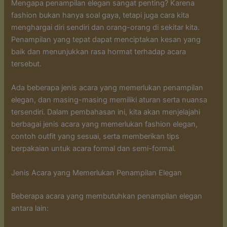
Mengapa penampilan elegan sangat penting? Karena
fashion bukan hanya soal gaya, tetapi juga cara kita
menghargai diri sendiri dan orang-orang di sekitar kita.
Penampilan yang tepat dapat menciptakan kesan yang
baik dan menunjukkan rasa hormat terhadap acara
tersebut.
Ada beberapa jenis acara yang memerlukan penampilan
elegan, dan masing-masing memiliki aturan serta nuansa
tersendiri. Dalam pembahasan ini, kita akan menjelajahi
berbagai jenis acara yang memerlukan fashion elegan,
contoh outfit yang sesuai, serta memberikan tips
berpakaian untuk acara formal dan semi-formal.
Jenis Acara yang Memerlukan Penampilan Elegan
Beberapa acara yang membutuhkan penampilan elegan
antara lain: