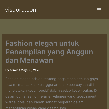
Skip
visuora.com
to
content
Fashion elegan untuk
Penampilan yang Anggun
dan Menawan
By
admin
/
May 30, 2026
Fashion elegan adalah tentang bagaimana sebuah gaya
bisa memancarkan keanggunan dan kepercayaan diri,
menciptakan kesan positif dalam setiap kesempatan. Di
dalam dunia fashion, elemen-elemen yang tepat seperti
warna, pola, dan bahan sangat berperan dalam
menentukan kesan yang ditampilkan.