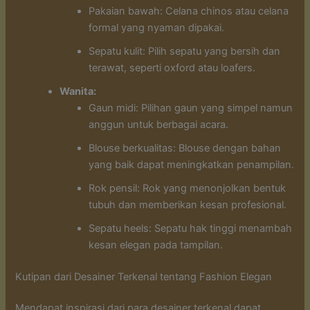
Pakaian bawah: Celana chinos atau celana
formal yang nyaman dipakai.
Sepatu kulit: Pilih sepatu yang bersih dan
terawat, seperti oxford atau loafers.
Wanita:
Gaun midi: Pilihan gaun yang simpel namun
anggun untuk berbagai acara.
Blouse berkualitas: Blouse dengan bahan
yang baik dapat meningkatkan penampilan.
Rok pensil: Rok yang menonjolkan bentuk
tubuh dan memberikan kesan profesional.
Sepatu heels: Sepatu hak tinggi menambah
kesan elegan pada tampilan.
Kutipan dari Desainer Terkenal tentang Fashion Elegan
Mendapat inspirasi dari para desainer terkenal dapat