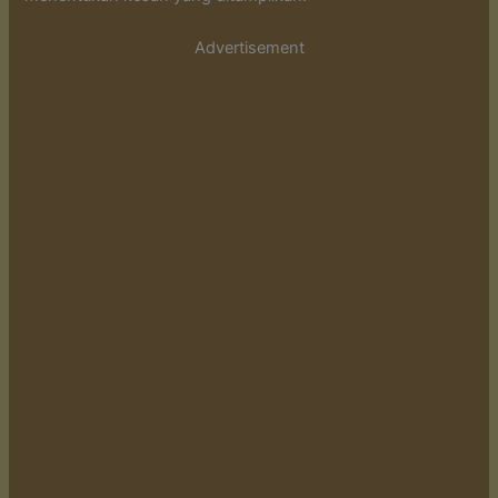
Advertisement