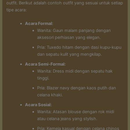
outfit. Berikut adalah contoh outfit yang sesuai untuk setiap
tipe acara:
Acara Formal:
Wanita: Gaun malam panjang dengan
aksesori perhiasan yang elegan.
Pria: Tuxedo hitam dengan dasi kupu-kupu
dan sepatu kulit yang mengkilap.
Acara Semi-Formal:
Wanita: Dress midi dengan sepatu hak
tinggi.
Pria: Blazer navy dengan kaos putih dan
celana khaki.
Acara Sosial:
Wanita: Atasan blouse dengan rok midi
atau celana jeans yang stylish.
Pria: Kemeja kasual dengan celana chinos