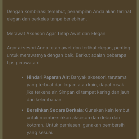
Dengan kombinasi tersebut, penampilan Anda akan terlihat
elegan dan berkelas tanpa berlebihan.
Merawat Aksesori Agar Tetap Awet dan Elegan
Agar aksesori Anda tetap awet dan terlihat elegan, penting
untuk merawatnya dengan baik. Berikut adalah beberapa
tips perawatan:
Hindari Paparan Air:
Banyak aksesori, terutama
yang terbuat dari logam atau kain, dapat rusak
jika terkena air. Simpan di tempat kering dan jauh
dari kelembapan.
Bersihkan Secara Berkala:
Gunakan kain lembut
untuk membersihkan aksesori dari debu dan
kotoran. Untuk perhiasan, gunakan pembersih
yang sesuai.