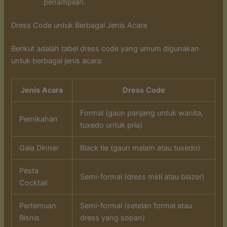
penampilan.
Dress Code untuk Berbagai Jenis Acara
Berikut adalah tabel dress code yang umum digunakan
untuk berbagai jenis acara:
Jenis Acara
Dress Code
Formal (gaun panjang untuk wanita,
Pernikahan
tuxedo untuk pria)
Gala Dinner
Black tie (gaun malam atau tuxedo)
Pesta
Semi-formal (dress midi atau blazer)
Cocktail
Pertemuan
Semi-formal (setelan formal atau
Bisnis
dress yang sopan)