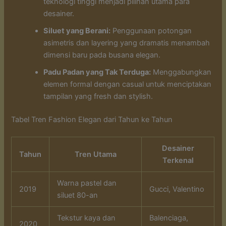
teknologi tinggi menjadi pilihan utama para
desainer.
Siluet yang Berani:
Penggunaan potongan
asimetris dan layering yang dramatis menambah
dimensi baru pada busana elegan.
Padu Padan yang Tak Terduga:
Menggabungkan
elemen formal dengan casual untuk menciptakan
tampilan yang fresh dan stylish.
Tabel Tren Fashion Elegan dari Tahun ke Tahun
Desainer
Tahun
Tren Utama
Terkenal
Warna pastel dan
2019
Gucci, Valentino
siluet 80-an
Tekstur kaya dan
Balenciaga,
2020