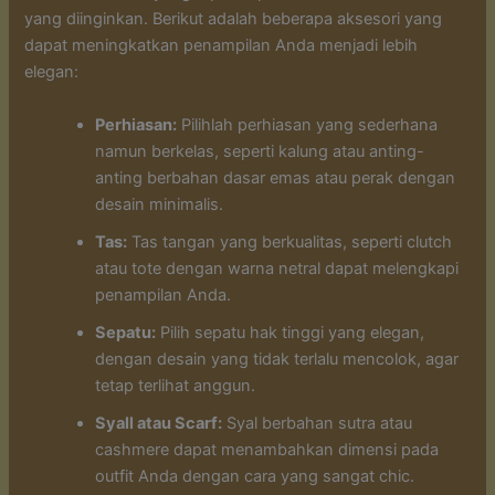
yang diinginkan. Berikut adalah beberapa aksesori yang
dapat meningkatkan penampilan Anda menjadi lebih
elegan:
Perhiasan:
Pilihlah perhiasan yang sederhana
namun berkelas, seperti kalung atau anting-
anting berbahan dasar emas atau perak dengan
desain minimalis.
Tas:
Tas tangan yang berkualitas, seperti clutch
atau tote dengan warna netral dapat melengkapi
penampilan Anda.
Sepatu:
Pilih sepatu hak tinggi yang elegan,
dengan desain yang tidak terlalu mencolok, agar
tetap terlihat anggun.
Syall atau Scarf:
Syal berbahan sutra atau
cashmere dapat menambahkan dimensi pada
outfit Anda dengan cara yang sangat chic.