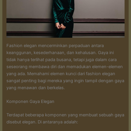
Fashion elegan mencerminkan perpaduan antara
keanggunan, kesederhanaan, dan kehalusan. Gaya ini
tidak hanya terlihat pada busana, tetapi juga dalam cara
seseorang membawa diri dan memadukan elemen-elemen
yang ada. Memahami elemen kunci dari fashion elegan
sangat penting bagi mereka yang ingin tampil dengan gaya
yang menawan dan berkelas.
Komponen Gaya Elegan
Terdapat beberapa komponen yang membuat sebuah gaya
disebut elegan. Di antaranya adalah: