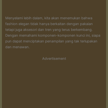
Menyelami lebih dalam, kita akan menemukan bahwa
fashion elegan tidak hanya berkaitan dengan pakaian
tetapi juga aksesori dan tren yang terus berkembang.
Dengan memahami komponen-komponen kunci ini, siapa
pun dapat menciptakan penampilan yang tak terlupakan
dan menawan.
Advertisement