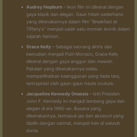
Audrey Hepburn
– Ikon film ini dikenal dengan
gaya klasik dan elegan. Gaun hitam sederhana
yang dikenakannya dalam film “Breakfast at
Tiffany’s” menjadi salah satu momen ikonik dalam
sejarah fashion.
Grace Kelly
– Sebagai seorang aktris dan
kemudian menjadi Putri Monaco, Grace Kelly
dikenal dengan gaya anggun dan mewah.
Pakaian yang dikenakannya selalu
memperlihatkan keanggunan yang tiada tara,
terinspirasi oleh gaun-gaun haute couture.
Jacqueline Kennedy Onassis
– Istri Presiden
John F. Kennedy ini menjadi lambang gaya dan
elegan di era 1960-an. Busana yang
dikenakannya, termasuk jas dan aksesori yang
dipilih dengan cermat, menjadi tren di seluruh
dunia.