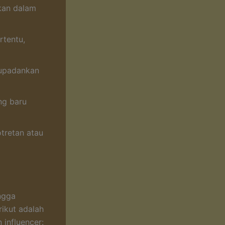
kan dalam
rtentu,
dupadankan
ng baru
otretan atau
ingga
rikut adalah
 influencer: