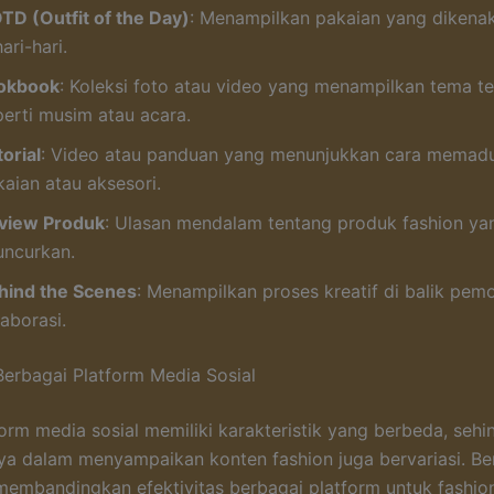
TD (Outfit of the Day)
: Menampilkan pakaian yang dikena
ari-hari.
okbook
: Koleksi foto atau video yang menampilkan tema te
perti musim atau acara.
orial
: Video atau panduan yang menunjukkan cara mema
kaian atau aksesori.
view Produk
: Ulasan mendalam tentang produk fashion ya
uncurkan.
hind the Scenes
: Menampilkan proses kreatif di balik pem
aborasi.
 Berbagai Platform Media Sosial
form media sosial memiliki karakteristik yang berbeda, seh
nya dalam menyampaikan konten fashion juga bervariasi. Be
membandingkan efektivitas berbagai platform untuk fashion