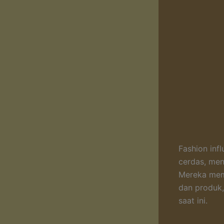
Fashion inf
cerdas, men
Mereka mem
dan produk,
saat ini.