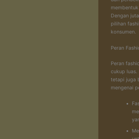
membentuk a
Dengan juta
pilihan fash
konsumen.
Peran Fashi
Peran fashi
cukup luas.
tetapi juga
mengenai p
Fa
me
ya
Me
un