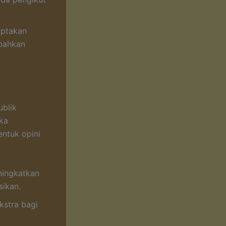
iptakan
 bahkan
ublik
ka
entuk opini
eningkatkan
ikan.
kstra bagi