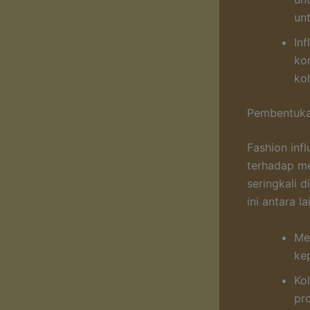
un
In
kon
ko
Pembentuka
Fashion inf
terhadap m
seringkali 
ini antara la
Mel
ke
Ko
pr