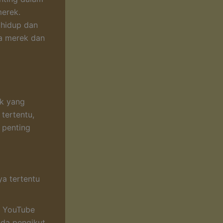
merek.
 hidup dan
ra merek dan
ek yang
tertentu,
 penting
ya tertentu
n YouTube
ada pengikut