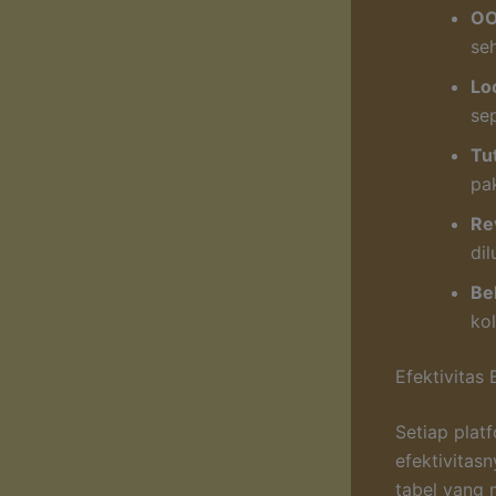
OO
seh
Lo
se
Tut
pa
Re
dil
Be
kol
Efektivitas
Setiap plat
efektivitas
tabel yang 