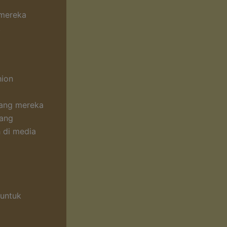
 mereka
.
hion
a
yang mereka
yang
h di media
 untuk