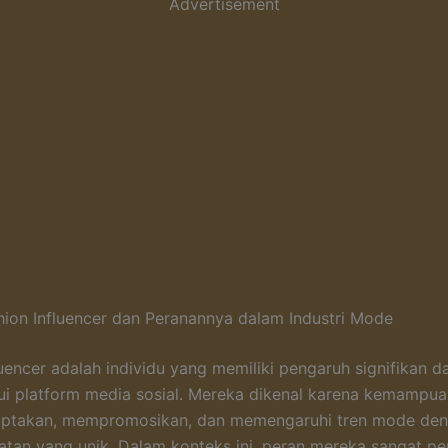
Advertisement
shion Influencer dan Peranannya dalam Industri Mode
luencer adalah individu yang memiliki pengaruh signifikan d
i platform media sosial. Mereka dikenal karena kemampu
iptakan, mempromosikan, dan memengaruhi tren mode de
tan yang unik. Dalam konteks ini, peran mereka sangat pe