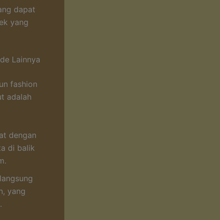
yang dapat
rek yang
ode Lainnya
un fashion
ut adalah
kat dengan
a di balik
m.
 langsung
n, yang
.