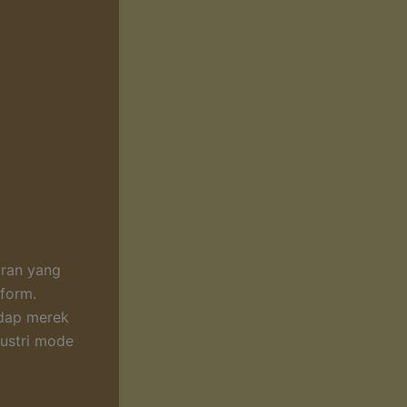
aran yang
tform.
adap merek
ustri mode