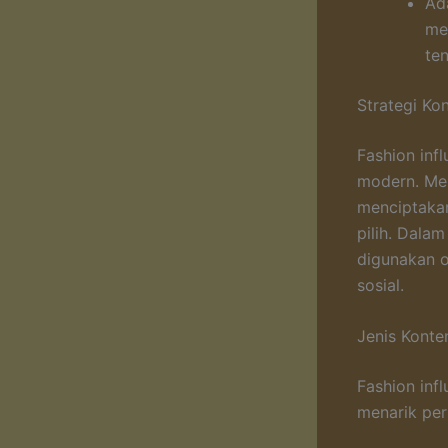
Ad
me
te
Strategi Ko
Fashion inf
modern. Mer
menciptakan
pilih. Dala
digunakan o
sosial.
Jenis Konte
Fashion inf
menarik per