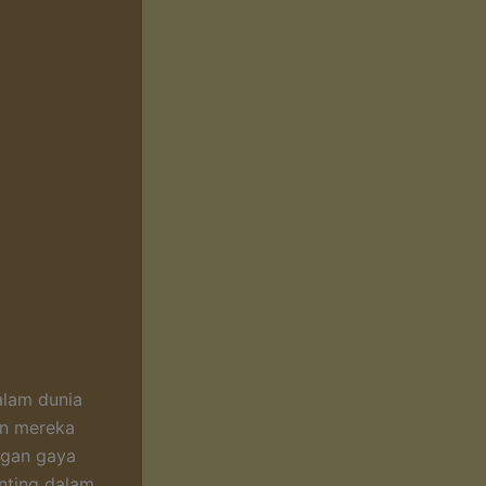
alam dunia
an mereka
ngan gaya
nting dalam