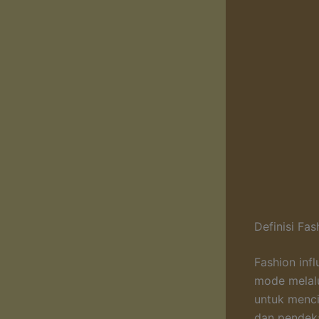
Definisi Fa
Fashion inf
mode melalu
untuk menc
dan pendeka