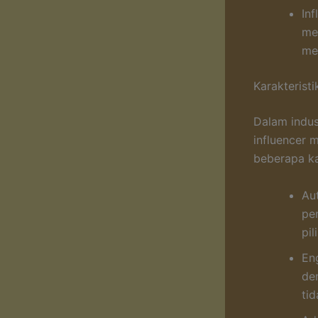
In
me
me
Karakterist
Dalam indus
influencer 
beberapa ka
Aut
pe
pi
En
de
tid