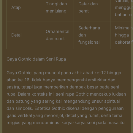
Variatif, 
Tinggi dan
Datar dan
Atap
menggu
menjulang
berat
bahan ri
Sederhana
Minimali
Ornamental
Detail
dan
hingga
dan rumit
fungsional
dekoratif
Gaya Gothic dalam Seni Rupa
Gaya Gothic, yang muncul pada akhir abad ke-12 hingga
abad ke-16, tidak hanya mempengaruhi arsitektur dan
sastra, tetapi juga memberikan dampak besar pada seni
rupa. Dalam konteks ini, seni rupa Gothic mencakup lukisan
dan patung yang sering kali mengandung unsur spiritual
dan simbolis. Estetika Gothic dikenal dengan penggunaan
garis vertikal yang menonjol, detail yang rumit, serta tema
religius yang mendominasi karya-karya seni pada masa itu.