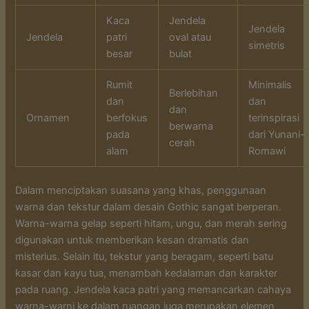
Kaca
Jendela
Jendela
Jendela
patri
oval atau
simetris
besar
bulat
Rumit
Minimalis
Berlebihan
dan
dan
dan
Ornamen
berfokus
terinspirasi
berwarna
pada
dari Yunani-
cerah
alam
Romawi
Dalam menciptakan suasana yang khas, penggunaan
warna dan tekstur dalam desain Gothic sangat berperan.
Warna-warna gelap seperti hitam, ungu, dan merah sering
digunakan untuk memberikan kesan dramatis dan
misterius. Selain itu, tekstur yang beragam, seperti batu
kasar dan kayu tua, menambah kedalaman dan karakter
pada ruang. Jendela kaca patri yang memancarkan cahaya
warna-warni ke dalam ruangan juga merupakan elemen