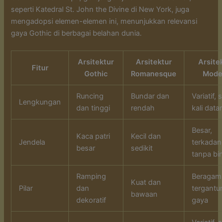
seperti Katedral St. John the Divine di New York, juga
mengadopsi elemen-elemen ini, menunjukkan relevansi
gaya Gothic di berbagai belahan dunia.
Arsitektur
Arsitektur
Arsite
Fitur
Gothic
Romanesque
Mode
Runcing
Bundar dan
Variatif, 
Lengkungan
dan tinggi
rendah
kali data
Besar,
Kaca patri
Kecil dan
Jendela
terkada
besar
sedikit
tanpa bi
Ramping
Beragam
Kuat dan
Pilar
dan
tergantu
bawaan
dekoratif
gaya