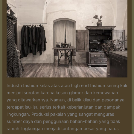
Industri fashion kelas atas atau high end fashion sering kali
menjadi sorotan karena kesan glamor dan kemewahan
yang ditawarkannya. Namun, di balik kilau dan pesonanya,
terdapat isu-isu serius terkait keberlanjutan dan dampak
lingkungan. Produksi pakaian yang sangat menguras
sumber daya dan penggunaan bahan-bahan yang tidak
ramah lingkungan menjadi tantangan besar yang harus