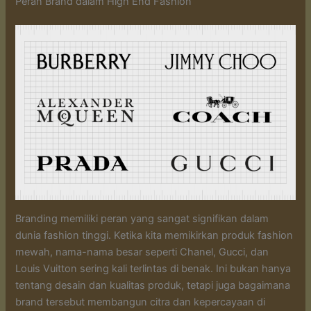
Peran Brand dalam High End Fashion
Branding memiliki peran yang sangat signifikan dalam
dunia fashion tinggi. Ketika kita memikirkan produk fashion
mewah, nama-nama besar seperti Chanel, Gucci, dan
Louis Vuitton sering kali terlintas di benak. Ini bukan hanya
tentang desain dan kualitas produk, tetapi juga bagaimana
brand tersebut membangun citra dan kepercayaan di