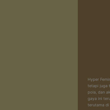
Hyper Femin
tetapi juga
pola, dan a
gaya ini te
terutama di