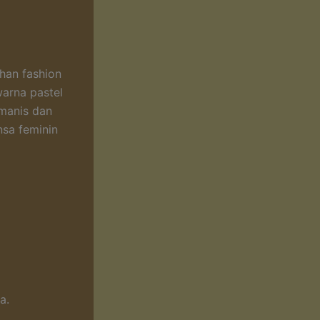
ihan fashion
arna pastel
 manis dan
nsa feminin
a.