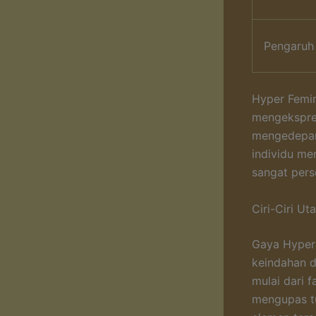
Pengaruh
Hyper Femi
mengekspres
mengedepank
individu me
sangat pers
Ciri-Ciri U
Gaya Hyper
keindahan d
mulai dari f
mengupas tu