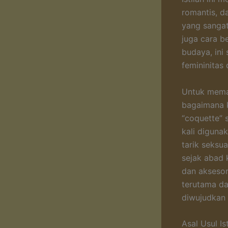
romantis, d
yang sangat
juga cara b
budaya, ini 
femininitas 
Untuk memah
bagaimana k
“coquette” 
kali digun
tarik seksu
sejak abad 
dan aksesor
terutama da
diwujudkan 
Asal Usul I