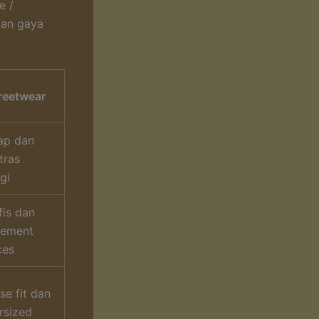
e /
gan gaya
reetwear
ap dan
tras
gi
fis dan
tement
ces
se fit dan
rsized