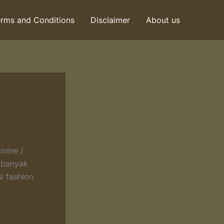
rms and Conditions
Disclaimer
About us
inine /
 banyak
i fashion