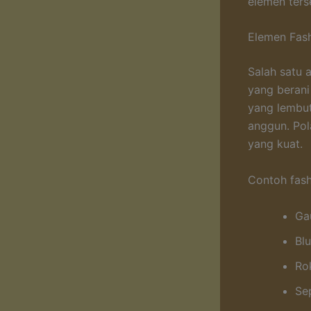
elemen terse
Elemen Fash
Salah satu 
yang berani
yang lembut
anggun. Pol
yang kuat.
Contoh fash
Ga
Bl
Ro
Sep