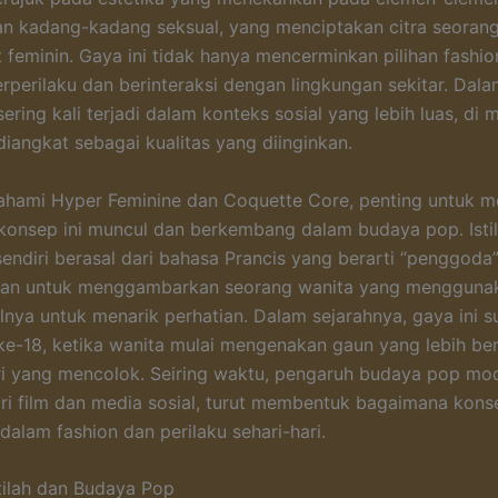
an kadang-kadang seksual, yang menciptakan citra seoran
 feminin. Gaya ini tidak hanya mencerminkan pilihan fashion
erperilaku dan berinteraksi dengan lingkungan sekitar. Dal
sering kali terjadi dalam konteks sosial yang lebih luas, di 
diangkat sebagai kualitas yang diinginkan.
ami Hyper Feminine dan Coquette Core, penting untuk me
onsep ini muncul dan berkembang dalam budaya pop. Isti
sendiri berasal dari bahasa Prancis yang berarti “penggoda
akan untuk menggambarkan seorang wanita yang mengguna
alnya untuk menarik perhatian. Dalam sejarahnya, gaya ini 
ke-18, ketika wanita mulai mengenakan gaun yang lebih b
i yang mencolok. Seiring waktu, pengaruh budaya pop mo
ri film dan media sosial, turut membentuk bagaimana konse
dalam fashion dan perilaku sehari-hari.
stilah dan Budaya Pop