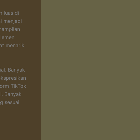
 luas di
i menjadi
enampilan
elemen
at menarik
ial. Banyak
ekspresikan
form TikTok
i. Banyak
g sesuai