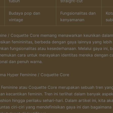
tubuh
straight-cut
Budaya pop dan
Fungsionalitas dan
Kot
vintage
kenyamanan
sub
nine / Coquette Core memang menawarkan keunikan dala
ikan femininitas, berbeda dengan gaya lainnya yang lebih
an fungsionalitas atau kesederhanaan. Melalui gaya ini, 
nemukan cara untuk merayakan identitas mereka dengan c
onal dan penuh warna.
tama Hyper Feminine / Coquette Core
 Feminine atau Coquette Core merupakan sebuah tren yan
an kecantikan feminin. Tren ini terlihat dalam banyak aspe
ashion hingga perilaku sehari-hari. Dalam artikel ini, kita ak
ntas ciri-ciri yang mendefinisikan gaya ini dan bagaimana