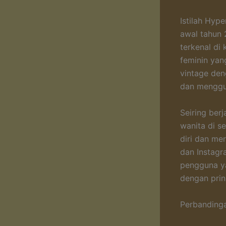
Istilah Hyp
awal tahun 
terkenal di
feminin yan
vintage den
dan menggu
Seiring ber
wanita di s
diri dan me
dan Instagr
pengguna ya
dengan prin
Perbanding