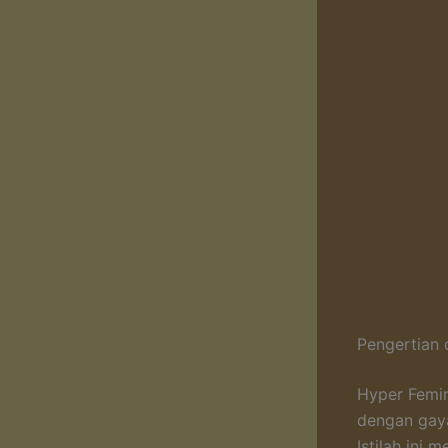
Pengertian 
Hyper Femin
dengan gaya
Istilah ini