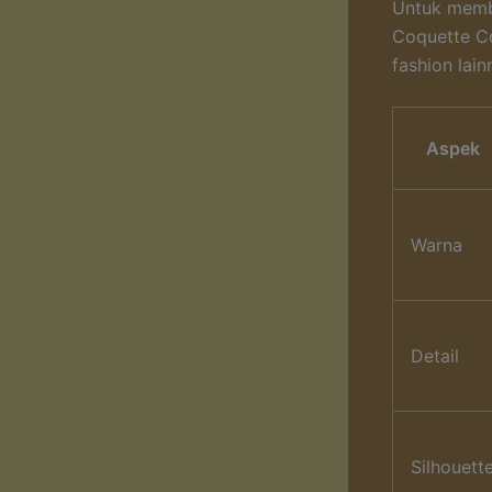
Untuk membe
Coquette C
fashion lain
Aspek
Warna
Detail
Silhouett