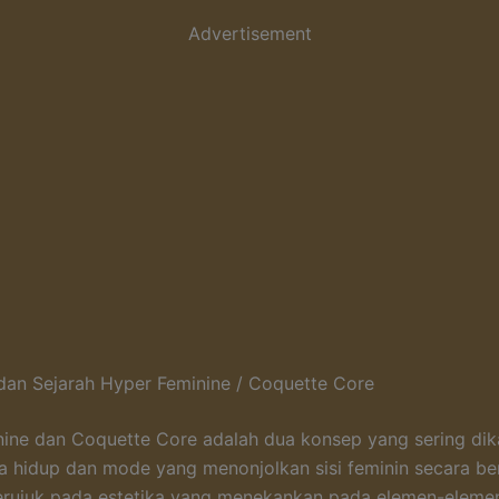
Advertisement
dan Sejarah Hyper Feminine / Coquette Core
ine dan Coquette Core adalah dua konsep yang sering dik
 hidup dan mode yang menonjolkan sisi feminin secara ber
 merujuk pada estetika yang menekankan pada elemen-eleme