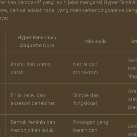
rikan perspektif yang lebih jelas mengenai Hyper Feminin
ore, berikut adalah tabel yang memperbandingkannya den
nya:
Hyper Feminine /
Minimalis
St
Coquette Core
Gel
Pastel dan warna
Netral dan
kon
cerah
monokrom
ting
Gra
Frills, lace, dan
Simple dan
sta
aksesori berlebihan
fungsional
pie
Bentuk feminin dan
Potongan yang
Loo
e
menonjolkan lekuk
bersih dan
ove