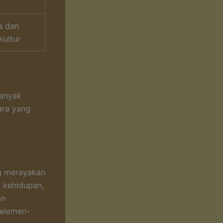
a dan
kultur
m
banyak
ara yang
g merayakan
k kehidupan,
an
 elemen-