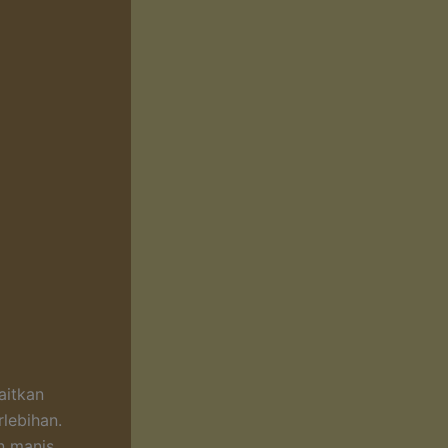
aitkan
lebihan.
n manis,