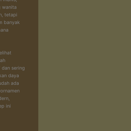
g wanita
, tetapi
am banyak
mana
lihat
lah
” dan sering
kan daya
sudah ada
erornamen
dern,
p ini