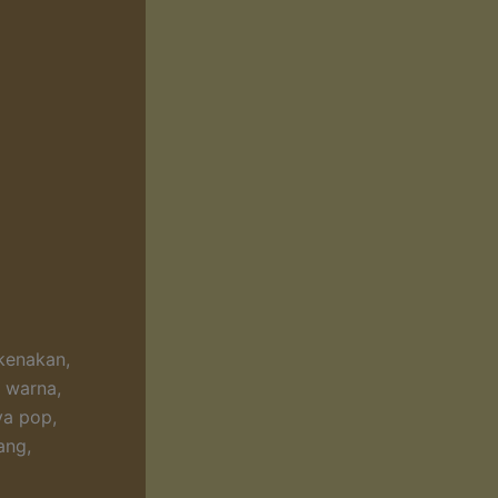
kenakan,
 warna,
ya pop,
ang,