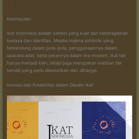
Kesimpulan
Ikat Indonesia adalah simbol yang kuat dari keberagaman
budaya dan identitas. Melalui makna simbolis yang
terkandung dalam pola-pola, penggunaannya dalam
upacara adat, serta perannya dalam era modern, Ikat tak
hanya menjadi kain, tetapi juga merupakan warisan tak
ternilai yang perlu dilestarikan dan dihargai.
Inovasi dan Kreativitas dalam Desain Ikat