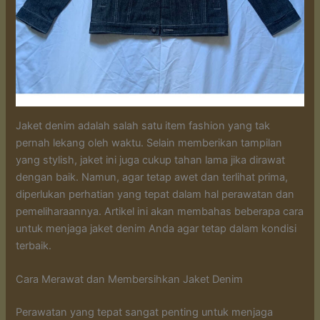
Jaket denim adalah salah satu item fashion yang tak
pernah lekang oleh waktu. Selain memberikan tampilan
yang stylish, jaket ini juga cukup tahan lama jika dirawat
dengan baik. Namun, agar tetap awet dan terlihat prima,
diperlukan perhatian yang tepat dalam hal perawatan dan
pemeliharaannya. Artikel ini akan membahas beberapa cara
untuk menjaga jaket denim Anda agar tetap dalam kondisi
terbaik.
Cara Merawat dan Membersihkan Jaket Denim
Perawatan yang tepat sangat penting untuk menjaga