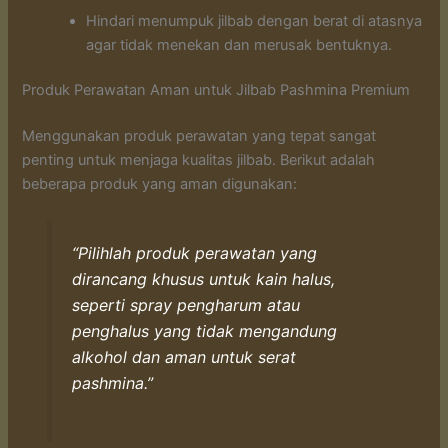
Hindari menumpuk jilbab dengan berat di atasnya
agar tidak menekan dan merusak bentuknya.
Produk Perawatan Aman untuk Jilbab Pashmina Premium
Menggunakan produk perawatan yang tepat sangat
penting untuk menjaga kualitas jilbab. Berikut adalah
beberapa produk yang aman digunakan:
“Pilihlah produk perawatan yang
dirancang khusus untuk kain halus,
seperti spray pengharum atau
penghalus yang tidak mengandung
alkohol dan aman untuk serat
pashmina.”