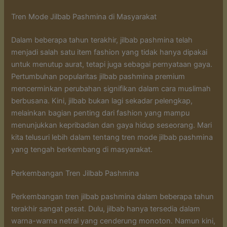
Tren Mode Jilbab Pashmina di Masyarakat
Dalam beberapa tahun terakhir, jilbab pashmina telah
menjadi salah satu item fashion yang tidak hanya dipakai
untuk menutup aurat, tetapi juga sebagai pernyataan gaya.
Pertumbuhan popularitas jilbab pashmina premium
mencerminkan perubahan signifikan dalam cara muslimah
berbusana. Kini, jilbab bukan lagi sekadar pelengkap,
melainkan bagian penting dari fashion yang mampu
menunjukkan kepribadian dan gaya hidup seseorang. Mari
kita telusuri lebih dalam tentang tren mode jilbab pashmina
yang tengah berkembang di masyarakat.
Perkembangan Tren Jilbab Pashmina
Perkembangan tren jilbab pashmina dalam beberapa tahun
terakhir sangat pesat. Dulu, jilbab hanya tersedia dalam
warna-warna netral yang cenderung monoton. Namun kini,