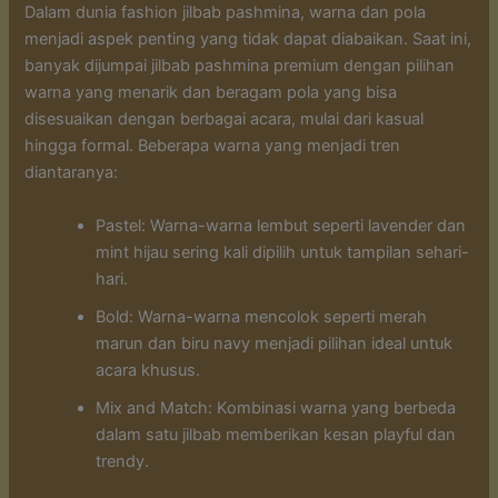
Dalam dunia fashion jilbab pashmina, warna dan pola
menjadi aspek penting yang tidak dapat diabaikan. Saat ini,
banyak dijumpai jilbab pashmina premium dengan pilihan
warna yang menarik dan beragam pola yang bisa
disesuaikan dengan berbagai acara, mulai dari kasual
hingga formal. Beberapa warna yang menjadi tren
diantaranya:
Pastel: Warna-warna lembut seperti lavender dan
mint hijau sering kali dipilih untuk tampilan sehari-
hari.
Bold: Warna-warna mencolok seperti merah
marun dan biru navy menjadi pilihan ideal untuk
acara khusus.
Mix and Match: Kombinasi warna yang berbeda
dalam satu jilbab memberikan kesan playful dan
trendy.