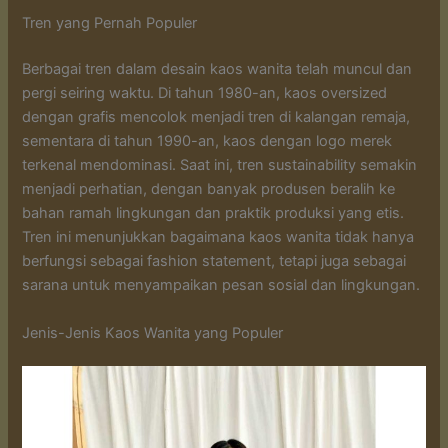
Tren yang Pernah Populer
Berbagai tren dalam desain kaos wanita telah muncul dan
pergi seiring waktu. Di tahun 1980-an, kaos oversized
dengan grafis mencolok menjadi tren di kalangan remaja,
sementara di tahun 1990-an, kaos dengan logo merek
terkenal mendominasi. Saat ini, tren sustainability semakin
menjadi perhatian, dengan banyak produsen beralih ke
bahan ramah lingkungan dan praktik produksi yang etis.
Tren ini menunjukkan bagaimana kaos wanita tidak hanya
berfungsi sebagai fashion statement, tetapi juga sebagai
sarana untuk menyampaikan pesan sosial dan lingkungan.
Jenis-Jenis Kaos Wanita yang Populer