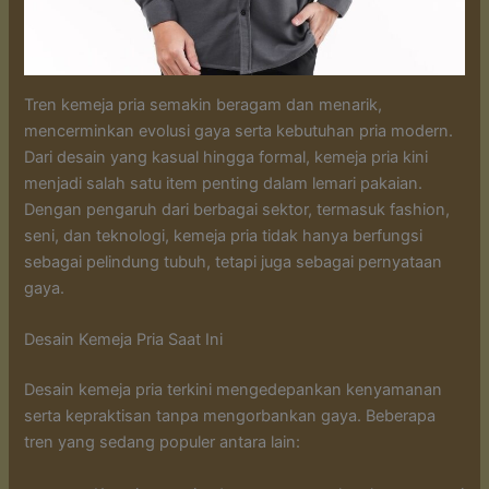
Tren kemeja pria semakin beragam dan menarik,
mencerminkan evolusi gaya serta kebutuhan pria modern.
Dari desain yang kasual hingga formal, kemeja pria kini
menjadi salah satu item penting dalam lemari pakaian.
Dengan pengaruh dari berbagai sektor, termasuk fashion,
seni, dan teknologi, kemeja pria tidak hanya berfungsi
sebagai pelindung tubuh, tetapi juga sebagai pernyataan
gaya.
Desain Kemeja Pria Saat Ini
Desain kemeja pria terkini mengedepankan kenyamanan
serta kepraktisan tanpa mengorbankan gaya. Beberapa
tren yang sedang populer antara lain: