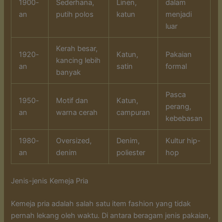
1900-
Sederhana,
Linen,
dalam
an
putih polos
katun
menjadi
luar
Kerah besar,
1920-
Katun,
Pakaian
kancing lebih
an
satin
formal
banyak
Pasca
1950-
Motif dan
Katun,
perang,
an
warna cerah
campuran
kebebasan
1980-
Oversized,
Denim,
Kultur hip-
an
denim
poliester
hop
Jenis-jenis Kemeja Pria
Kemeja pria adalah salah satu item fashion yang tidak
pernah lekang oleh waktu. Di antara beragam jenis pakaian,