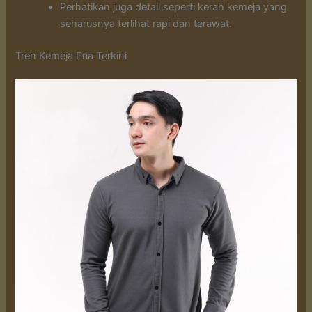
Perhatikan juga detail seperti kerah kemeja yang
seharusnya terlihat rapi dan terawat.
Tren Kemeja Pria Terkini