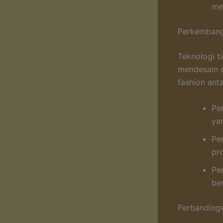
me
Perkembang
Teknologi t
mendesain 
fashion anta
Pe
yan
Pe
pr
Pe
be
Perbanding