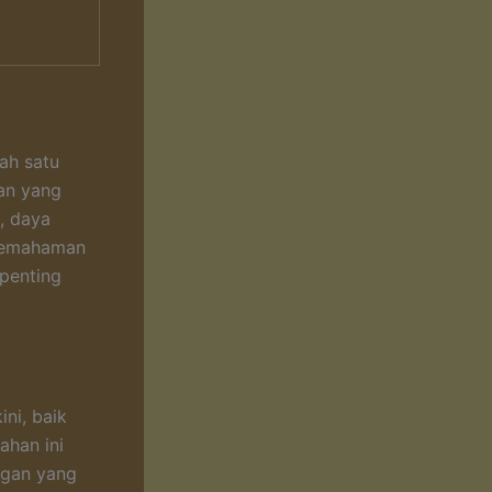
ah satu
an yang
, daya
 pemahaman
 penting
ni, baik
ahan ini
ngan yang