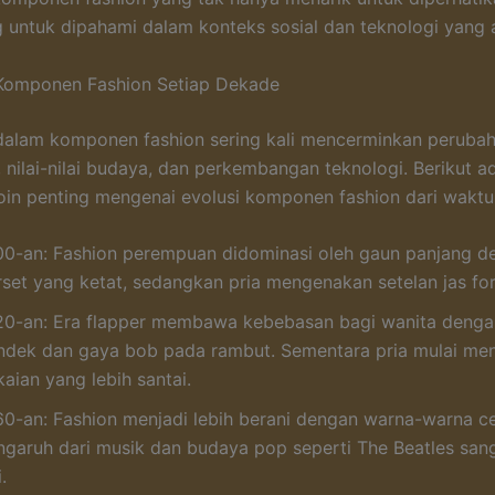
g untuk dipahami dalam konteks sosial dan teknologi yang 
Komponen Fashion Setiap Dekade
dalam komponen fashion sering kali mencerminkan peruba
 nilai-nilai budaya, dan perkembangan teknologi. Berikut a
in penting mengenai evolusi komponen fashion dari waktu
00-an: Fashion perempuan didominasi oleh gaun panjang d
rset yang ketat, sedangkan pria mengenakan setelan jas fo
20-an: Era flapper membawa kebebasan bagi wanita denga
ndek dan gaya bob pada rambut. Sementara pria mulai me
aian yang lebih santai.
60-an: Fashion menjadi lebih berani dengan warna-warna ce
ngaruh dari musik dan budaya pop seperti The Beatles sang
i.