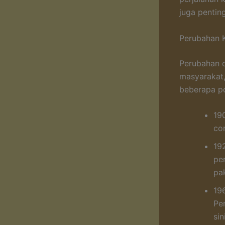
juga pentin
Perubahan 
Perubahan 
masyarakat,
beberapa po
19
co
19
pe
pak
19
Pe
sin