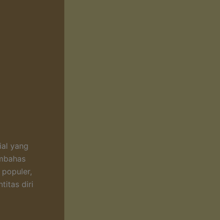
ial yang
embahas
populer,
itas diri