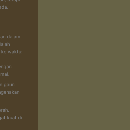
ada.
han dalam
dalah
 ke waktu:
engan
rmal.
n gaun
ngenakan
rah.
at kuat di