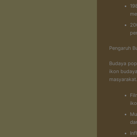
19
me
20
pe
Pengaruh B
Budaya pop 
ikon budaya
masyarakat.
Fi
iko
Mu
da
Inf