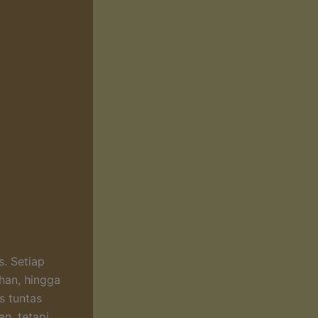
. Setiap
han, hingga
s tuntas
n, tetapi