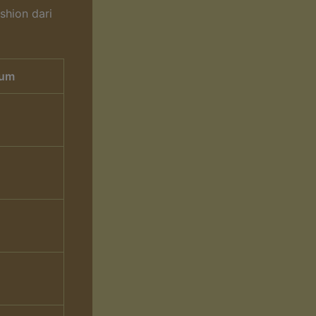
hion dari
mum