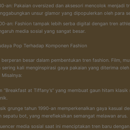
80-an: Pakaian oversized dan aksesori mencolok menjadi tr
nggabungkan unsur glamor yang dipopulerkan oleh para sel
00-an: Fashion tampak lebih serba digital dengan tren athl
ngaruh media sosial yang sangat besar.
udaya Pop Terhadap Komponen Fashion
berperan besar dalam pembentukan tren fashion. Film, mus
 sering kali menginspirasi gaya pakaian yang diterima oleh
 Misalnya:
lm “Breakfast at Tiffany’s” yang membuat gaun hitam klasik
nik.
sik grunge tahun 1990-an memperkenalkan gaya kasual den
n sepatu bot, yang merefleksikan semangat melawan arus.
luencer media sosial saat ini menciptakan tren baru dengan