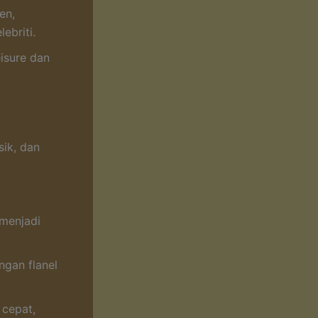
en,
ebriti.
eisure dan
ik, dan
 menjadi
gan flanel
 cepat,