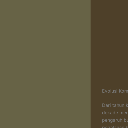
Evolusi Ko
Dari tahun 
dekade memb
pengaruh bu
perjalanan 