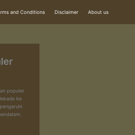
rms and Conditions
Disclaimer
About us
ler
ian populer
 dekade ke
ipengaruhi
 mendalam.