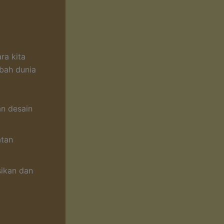
ra kita
bah dunia
n desain
atan
ikan dan