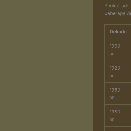
Berikut ad
beberapa d
Dekade
1900-
an
1920-
an
1960-
an
1980-
an