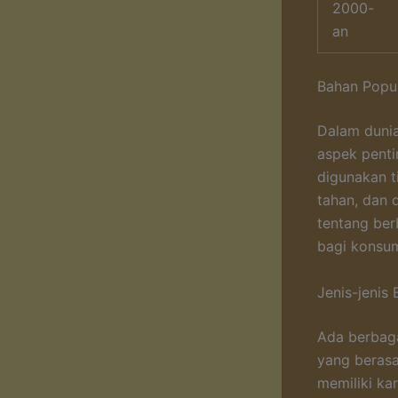
2000-
an
Bahan Popul
Dalam dunia
aspek penti
digunakan t
tahan, dan 
tentang ber
bagi konsum
Jenis-jenis
Ada berbaga
yang berasa
memiliki ka