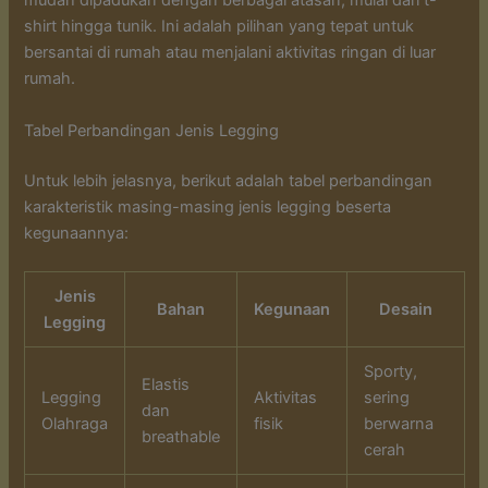
mudah dipadukan dengan berbagai atasan, mulai dari t-
shirt hingga tunik. Ini adalah pilihan yang tepat untuk
bersantai di rumah atau menjalani aktivitas ringan di luar
rumah.
Tabel Perbandingan Jenis Legging
Untuk lebih jelasnya, berikut adalah tabel perbandingan
karakteristik masing-masing jenis legging beserta
kegunaannya:
Jenis
Bahan
Kegunaan
Desain
Legging
Sporty,
Elastis
Legging
Aktivitas
sering
dan
Olahraga
fisik
berwarna
breathable
cerah