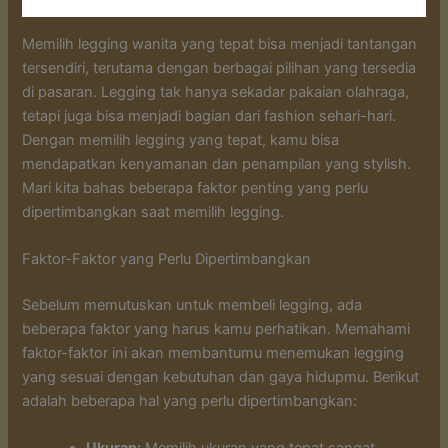
Memilih legging wanita yang tepat bisa menjadi tantangan
tersendiri, terutama dengan berbagai pilihan yang tersedia
di pasaran. Legging tak hanya sekadar pakaian olahraga,
tetapi juga bisa menjadi bagian dari fashion sehari-hari.
Dengan memilih legging yang tepat, kamu bisa
mendapatkan kenyamanan dan penampilan yang stylish.
Mari kita bahas beberapa faktor penting yang perlu
dipertimbangkan saat memilih legging.
Faktor-Faktor yang Perlu Dipertimbangkan
Sebelum memutuskan untuk membeli legging, ada
beberapa faktor yang harus kamu perhatikan. Memahami
faktor-faktor ini akan membantumu menemukan legging
yang sesuai dengan kebutuhan dan gaya hidupmu. Berikut
adalah beberapa hal yang perlu dipertimbangkan: