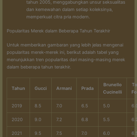
tahun 2005, menggabungkan unsur seksualitas
dan kemewahan dalam setiap koleksinya,
memperkuat citra pria modern.
Popularitas Merek dalam Beberapa Tahun Terakhir
Untuk memberikan gambaran yang lebih jelas mengenai
popularitas merek-merek ini, berikut adalah tabel yang
menunjukkan tren popularitas dari masing-masing merek
dalam beberapa tahun terakhir.
Brunello
T
Tahun
Gucci
Armani
Prada
Cucinelli
Fo
2019
8.5
7.0
6.5
5.0
6.
2020
9.0
7.2
6.8
5.5
6.
2021
9.5
7.5
7.0
6.0
6.