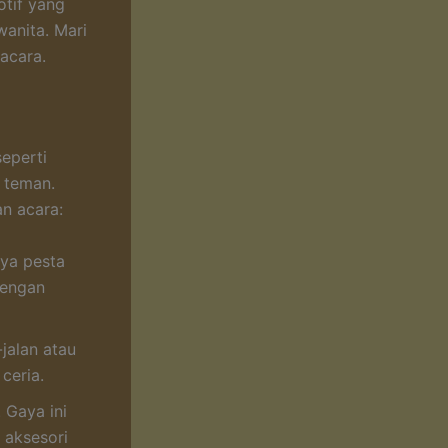
tif yang
wanita. Mari
acara.
eperti
 teman.
an acara:
ya pesta
dengan
-jalan atau
ceria.
 Gaya ini
 aksesori