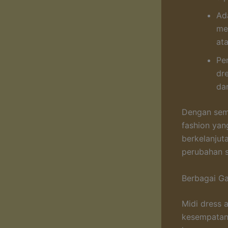
Ad
me
at
Pe
dr
da
Dengan semu
fashion yan
berkelanjut
perubahan s
Berbagai Ga
Midi dress 
kesempatan.