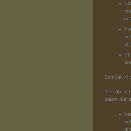
Di
me
ke
Yve
me
pil
Ch
de
Dampak Mid
Midi dress 
dalam dunia
Var
po
di