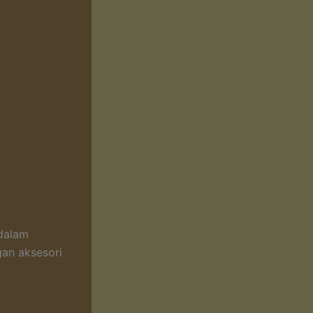
 dalam
gan aksesori