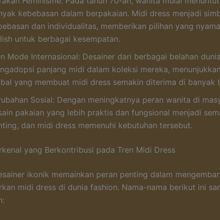
rakan Feminisme: Pada tahun 70-an, wanita mulai menuntut
nyak kebebasan dalam berpakaian. Midi dress menjadi sim
bebasan dan individualitas, memberikan pilihan yang nyam
ylish untuk berbagai kesempatan.
en Mode Internasional: Desainer dari berbagai belahan duni
ngadopsi panjang midi dalam koleksi mereka, menunjukka
obal yang membuat midi dress semakin diterima di banyak 
rubahan Sosial: Dengan meningkatnya peran wanita di masy
sain pakaian yang lebih praktis dan fungsional menjadi sem
nting, dan midi dress memenuhi kebutuhan tersebut.
rkenal yang Berkontribusi pada Tren Midi Dress
esainer ikonik memainkan peran penting dalam mengemba
an midi dress di dunia fashion. Nama-nama berikut ini sa
h: