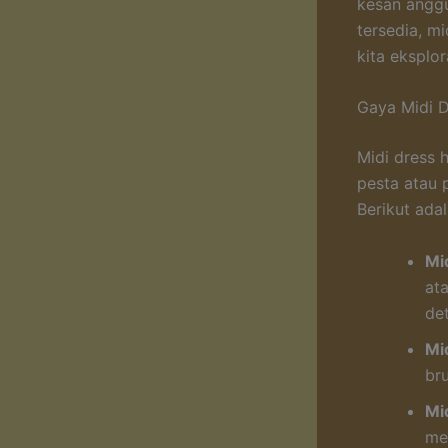
kesan anggu
tersedia, m
kita eksplo
Gaya Midi D
Midi dress 
pesta atau 
Berikut ada
Mi
at
de
Mi
br
Mi
me