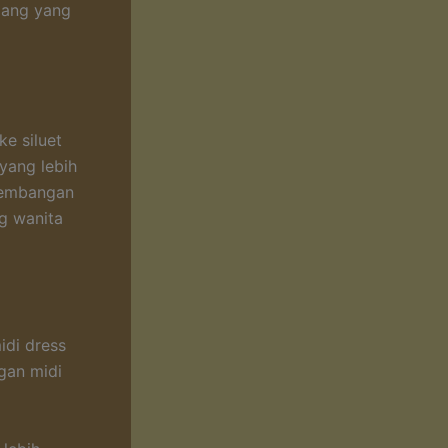
njang yang
e siluet
yang lebih
rkembangan
g wanita
idi dress
gan midi