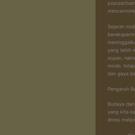
popularitas
mencerminka
Sejarah mid
bereksperi
meninggalka
yang lebih 
sopan, namu
mode, tetap
dan gaya be
Pengaruh Bu
Budaya dan 
yang kita k
dress melipu