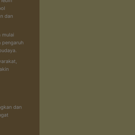
 lebih
bol
an dan
a mulai
n pengaruh
budaya.
arakat,
akin
ngkan dan
ngat