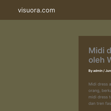
Skip
visuora.com
to
content
Midi 
oleh 
By
admin
/
Jun
Midi dress 
orang, berk
midi dress 
dan tren fas