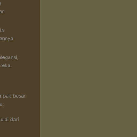
a
an
ia
kannya
legansi,
reka.
ampak besar
a:
ulai dari