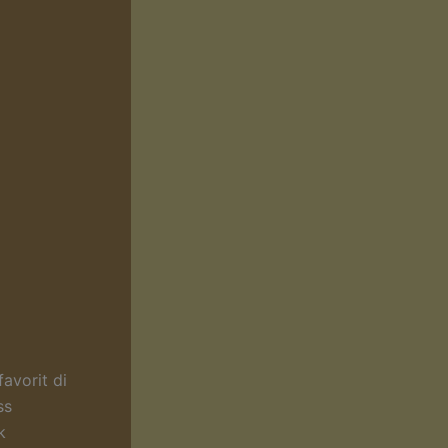
avorit di
ss
k