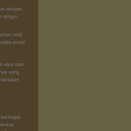
hun dengan
m dingin
erkan midi
edia sosial
h satu item
hnya yang
leksikan
m berbagai
erikan