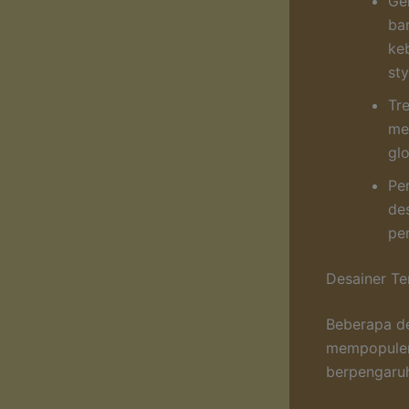
Ge
ba
ke
st
Tr
me
gl
Pe
de
pe
Desainer Te
Beberapa d
mempopulerk
berpengaru