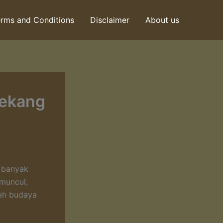
rms and Conditions
Disclaimer
About us
Lekang
t banyak
 muncul,
leh budaya