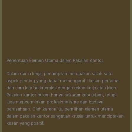
Penentuan Elemen Utama dalam Pakaian Kantor
Dalam dunia kerja, penampilan merupakan salah satu
aspek penting yang dapat memengaruhi kesan pertama
dan cara kita berinteraksi dengan rekan kerja atau klien.
Pakaian kantor bukan hanya sekadar kebutuhan, tetapi
juga mencerminkan profesionalisme dan budaya
perusahaan. Oleh karena itu, pemilihan elemen utama
dalam pakaian kantor sangatlah krusial untuk menciptakan
kesan yang positif.