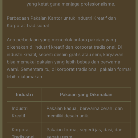
yang ketat guna menjaga profesionalisme.
Perbedaan Pakaian Kantor untuk Industri Kreatif dan
Korporat Tradisional
Ada perbedaan yang mencolok antara pakaian yang
dikenakan di industri kreatif dan korporat tradisional. Di
industri kreatif, seperti desain grafis atau seni, karyawan
bisa memakai pakaian yang lebih bebas dan berwarna-
warni. Sementara itu, di korporat tradisional, pakaian formal
lebih diutamakan.
Industri
Pakaian yang Dikenakan
Industri
Pakaian kasual, berwarna cerah, dan
Kreatif
memiliki desain unik.
Korporat
Pakaian formal, seperti jas, dasi, dan
Tradisional
sepatu resmi.