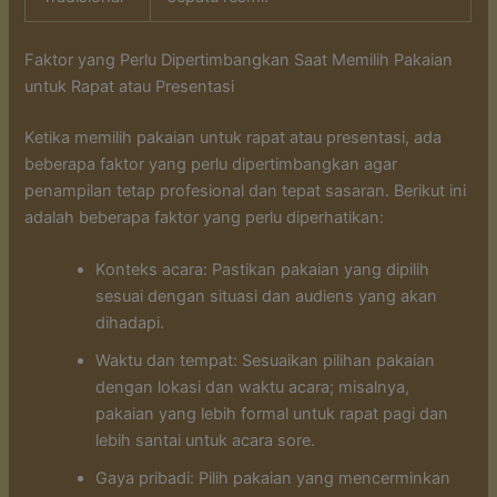
Faktor yang Perlu Dipertimbangkan Saat Memilih Pakaian
untuk Rapat atau Presentasi
Ketika memilih pakaian untuk rapat atau presentasi, ada
beberapa faktor yang perlu dipertimbangkan agar
penampilan tetap profesional dan tepat sasaran. Berikut ini
adalah beberapa faktor yang perlu diperhatikan:
Konteks acara: Pastikan pakaian yang dipilih
sesuai dengan situasi dan audiens yang akan
dihadapi.
Waktu dan tempat: Sesuaikan pilihan pakaian
dengan lokasi dan waktu acara; misalnya,
pakaian yang lebih formal untuk rapat pagi dan
lebih santai untuk acara sore.
Gaya pribadi: Pilih pakaian yang mencerminkan