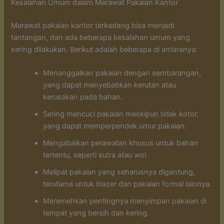
Kesalahan Umum dalam Merawat Pakaian Kantor
Merawat pakaian kantor terkadang bisa menjadi
tantangan, dan ada beberapa kesalahan umum yang
sering dilakukan. Berikut adalah beberapa di antaranya:
Menanggalkan pakaian dengan sembarangan,
yang dapat menyebabkan kerutan atau
kerusakan pada bahan.
Sering mencuci pakaian meskipun tidak kotor,
yang dapat memperpendek umur pakaian.
Mengabaikan perawatan khusus untuk bahan
tertentu, seperti sutra atau wol.
Melipat pakaian yang seharusnya digantung,
terutama untuk blazer dan pakaian formal lainnya.
Meremehkan pentingnya menyimpan pakaian di
tempat yang bersih dan kering.