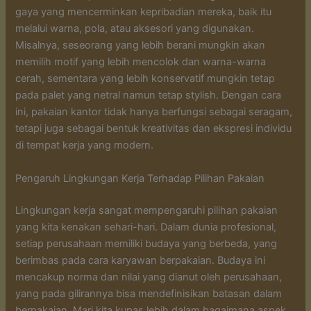
gaya yang mencerminkan kepribadian mereka, baik itu
melalui warna, pola, atau aksesori yang digunakan.
Misalnya, seseorang yang lebih berani mungkin akan
memilih motif yang lebih mencolok dan warna-warna
cerah, sementara yang lebih konservatif mungkin tetap
pada palet yang netral namun tetap stylish. Dengan cara
ini, pakaian kantor tidak hanya berfungsi sebagai seragam,
tetapi juga sebagai bentuk kreativitas dan ekspresi individu
di tempat kerja yang modern.
Pengaruh Lingkungan Kerja Terhadap Pilihan Pakaian
Lingkungan kerja sangat mempengaruhi pilihan pakaian
yang kita kenakan sehari-hari. Dalam dunia profesional,
setiap perusahaan memiliki budaya yang berbeda, yang
berimbas pada cara karyawan berpakaian. Budaya ini
mencakup norma dan nilai yang dianut oleh perusahaan,
yang pada gilirannya bisa mendefinisikan batasan dalam
berpakaian. Mari kita kupas lebih dalam bagaimana aspek