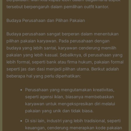
tersebut berpengaruh dalam pemilihan outfit kantor.
Budaya Perusahaan dan Pilihan Pakaian
Budaya perusahaan sangat berperan dalam menentukan
pilihan pakaian karyawan. Pada perusahaan dengan
budaya yang lebih santai, karyawan cenderung memilih
pakaian yang lebih kasual. Sebaliknya, di perusahaan yang
lebih formal, seperti bank atau firma hukum, pakaian formal
seperti jas dan dasi menjadi pilihan utama. Berikut adalah
beberapa hal yang perlu diperhatikan:
Perusahaan yang mengutamakan kreativitas,
seperti agensi iklan, biasanya membebaskan
karyawan untuk mengekspresikan diri melalui
pakaian yang unik dan tidak biasa.
Di sisi lain, industri yang lebih tradisional, seperti
keuangan, cenderung menerapkan kode pakaian