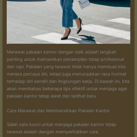
Merawat pakaian kantor dengan baik adalah langkah
penting untuk memastikan penampilan tetap profesional
dan rapi. Pakaian yang terawat tidak hanya membuat kita
merasa percaya diri, tetapi juga menunjukkan rasa hormat
terhadap diri sendiri dan lingkungan kerja. Di bawah ini, kita
akan membahas beberapa tips efektif untuk menjaga agar
pakaian kantor tetap awet dan terlihat baru.
Cara Merawat dan Membersihkan Pakaian Kantor
Salah satu kunci untuk menjaga pakaian kantor tetap
terawat adalah dengan memperhatikan cara