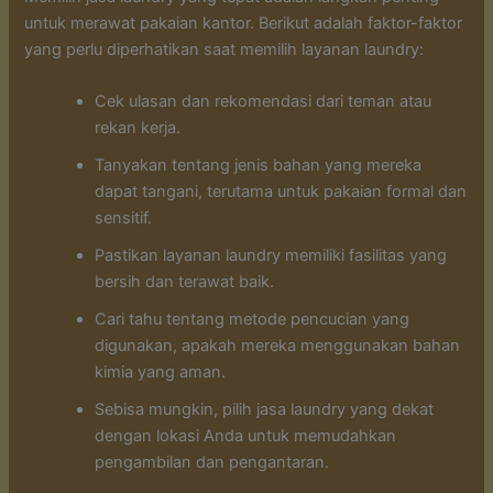
untuk merawat pakaian kantor. Berikut adalah faktor-faktor
yang perlu diperhatikan saat memilih layanan laundry:
Cek ulasan dan rekomendasi dari teman atau
rekan kerja.
Tanyakan tentang jenis bahan yang mereka
dapat tangani, terutama untuk pakaian formal dan
sensitif.
Pastikan layanan laundry memiliki fasilitas yang
bersih dan terawat baik.
Cari tahu tentang metode pencucian yang
digunakan, apakah mereka menggunakan bahan
kimia yang aman.
Sebisa mungkin, pilih jasa laundry yang dekat
dengan lokasi Anda untuk memudahkan
pengambilan dan pengantaran.