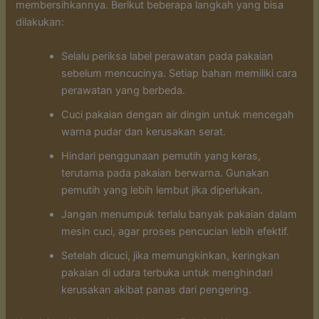
membersihkannya. Berikut beberapa langkah yang bisa
dilakukan:
Selalu periksa label perawatan pada pakaian
sebelum mencucinya. Setiap bahan memiliki cara
perawatan yang berbeda.
Cuci pakaian dengan air dingin untuk mencegah
warna pudar dan kerusakan serat.
Hindari penggunaan pemutih yang keras,
terutama pada pakaian berwarna. Gunakan
pemutih yang lebih lembut jika diperlukan.
Jangan menumpuk terlalu banyak pakaian dalam
mesin cuci, agar proses pencucian lebih efektif.
Setelah dicuci, jika memungkinkan, keringkan
pakaian di udara terbuka untuk menghindari
kerusakan akibat panas dari pengering.