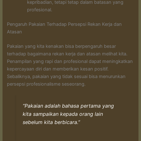
kepribadian, tetapi tetap dalam batasan yang
profesional.
Pengaruh Pakaian Terhadap Persepsi Rekan Kerja dan
Atasan
Pakaian yang kita kenakan bisa berpengaruh besar
terhadap bagaimana rekan kerja dan atasan melihat kita.
Penampilan yang rapi dan profesional dapat meningkatkan
kepercayaan diri dan memberikan kesan positif.
Sebaliknya, pakaian yang tidak sesuai bisa menurunkan
persepsi profesionalisme seseorang.
“Pakaian adalah bahasa pertama yang
kita sampaikan kepada orang lain
sebelum kita berbicara.”