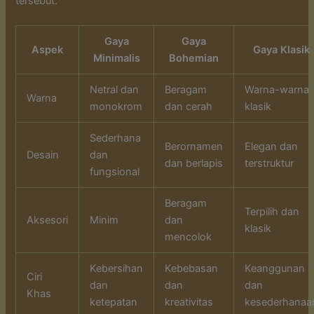
tersebut:
Gaya
Gaya
Aspek
Gaya Klasik
Minimalis
Bohemian
Netral dan
Beragam
Warna-warna
Warna
monokrom
dan cerah
klasik
Sederhana
Berornamen
Elegan dan
Desain
dan
dan berlapis
terstruktur
fungsional
Beragam
Terpilih dan
Aksesori
Minim
dan
klasik
mencolok
Kebersihan
Kebebasan
Keanggunan
Ciri
dan
dan
dan
Khas
ketepatan
kreativitas
kesederhanaa