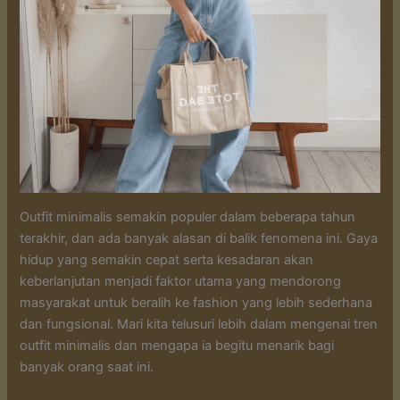
Outfit minimalis semakin populer dalam beberapa tahun
terakhir, dan ada banyak alasan di balik fenomena ini. Gaya
hidup yang semakin cepat serta kesadaran akan
keberlanjutan menjadi faktor utama yang mendorong
masyarakat untuk beralih ke fashion yang lebih sederhana
dan fungsional. Mari kita telusuri lebih dalam mengenai tren
outfit minimalis dan mengapa ia begitu menarik bagi
banyak orang saat ini.