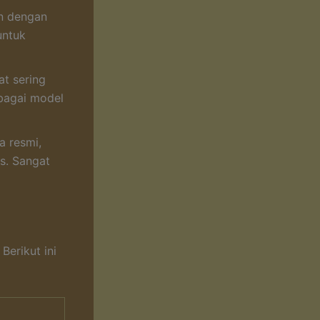
an dengan
untuk
at sering
bagai model
a resmi,
s. Sangat
Berikut ini