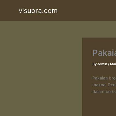
Skip
visuora.com
to
content
Pakai
By
admin
/
Mar
Pakaian bro
makna. Deng
dalam berba