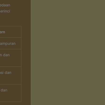
bedaan
erinci
ern
 campuran
n dan
asi dan
i dan