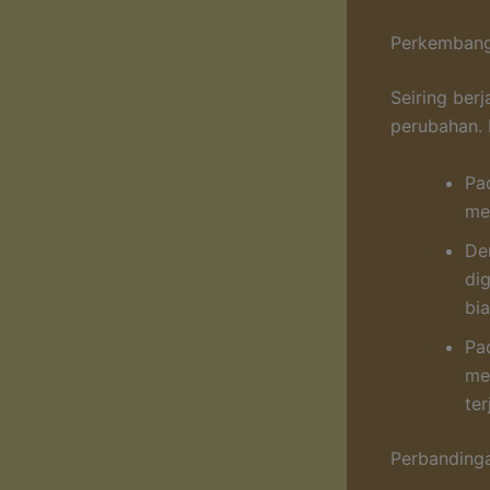
Perkembang
Seiring ber
perubahan. 
Pa
me
De
di
bi
Pa
me
ter
Perbandinga