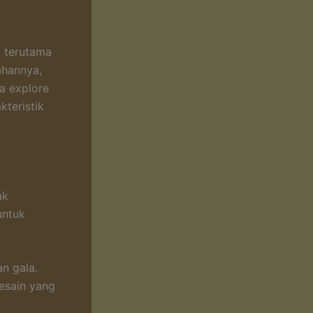
, terutama
ahannya,
a explore
kteristik
ak
untuk
n gala.
esain yang