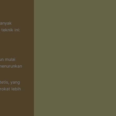
banyak
eknik ini:
un mulai
 menurunkan
etis, yang
okat lebih