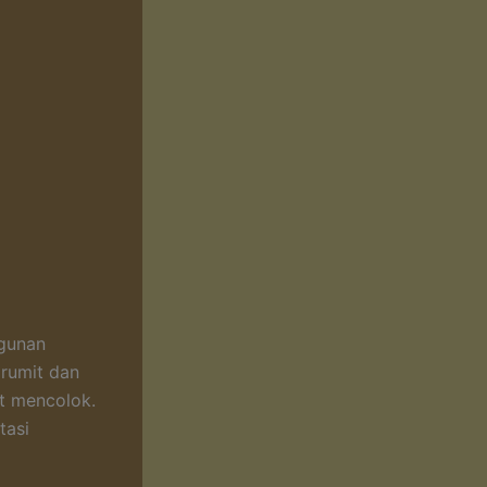
ggunan
 rumit dan
t mencolok.
tasi