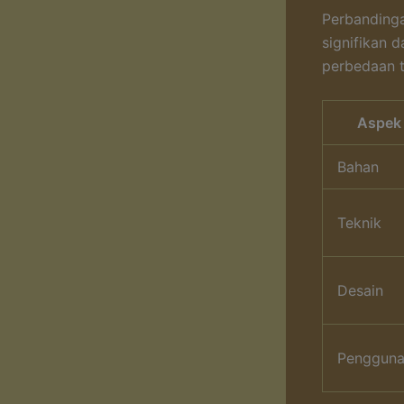
Perbandinga
signifikan d
perbedaan t
Aspek
Bahan
Teknik
Desain
Penggun