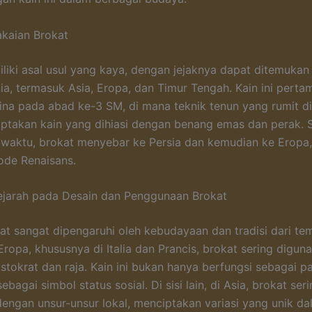
akaian Brokat
liki asal usul yang kaya, dengan jejaknya dapat ditemukan
ia, termasuk Asia, Eropa, dan Timur Tengah. Kain ini pertam
ina pada abad ke-3 SM, di mana teknik tenun yang rumit d
ptakan kain yang dihiasi dengan benang emas dan perak. S
 waktu, brokat menyebar ke Persia dan kemudian ke Eropa
ode Renaisans.
ejarah pada Desain dan Penggunaan Brokat
at sangat dipengaruhi oleh kebudayaan dan tradisi dari te
Eropa, khususnya di Italia dan Prancis, brokat sering digun
istokrat dan raja. Kain ini bukan hanya berfungsi sebagai p
sebagai simbol status sosial. Di sisi lain, di Asia, brokat ser
engan unsur-unsur lokal, menciptakan variasi yang unik da