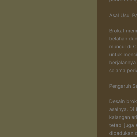
Asal Usul P
Brokat memi
belahan dun
muncul di C
untuk menci
berjalannya
selama peri
Pengaruh S
Desain brok
asalnya. Di 
kalangan ar
tetapi juga 
dipadukan d