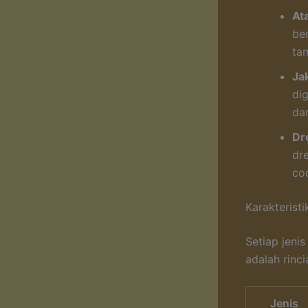
At
ber
ta
Ja
di
da
Dr
dr
co
Karakterist
Setiap jenis
adalah rinci
Jenis