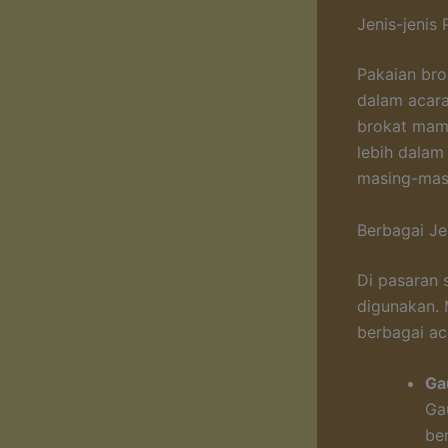
Jenis-jenis
Pakaian bro
dalam acar
brokat mamp
lebih dalam
masing-masi
Berbagai Je
Di pasaran 
digunakan. 
berbagai ac
Ga
Ga
be