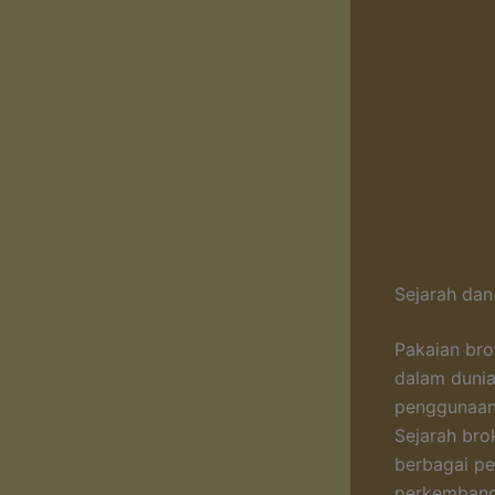
Sejarah dan
Pakaian bro
dalam dunia
penggunaan
Sejarah brok
berbagai pe
perkembanga