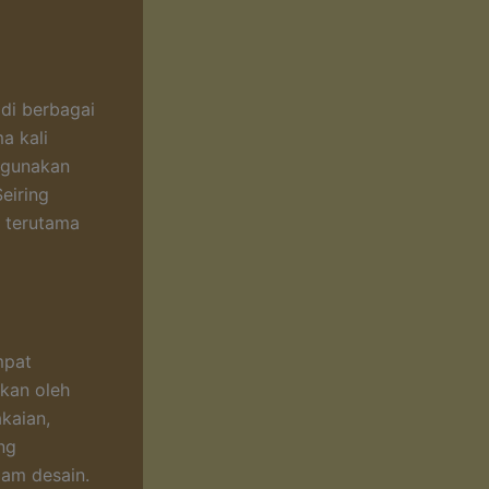
 di berbagai
a kali
igunakan
eiring
, terutama
mpat
akan oleh
akaian,
ing
lam desain.