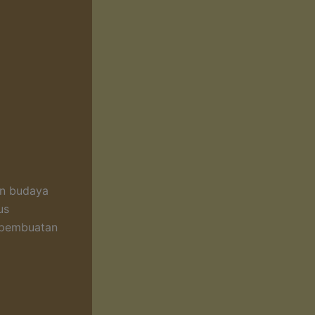
an budaya
us
k pembuatan