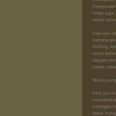
Penggunaan 
tetapi juga
setiap bara
Asal-usul is
menghargai 
thrifting. 
kesan bahwa
dengan pemi
benda, mela
Makna yang 
Kata ‘pre-l
menciptakan
kenangan in
dekat mungk