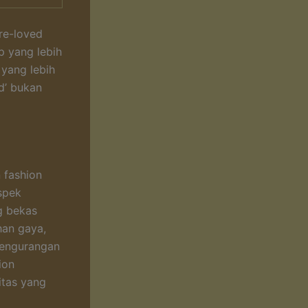
re-loved
up yang lebih
 yang lebih
d’ bukan
 fashion
spek
g bekas
han gaya,
pengurangan
ion
itas yang