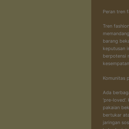
Peran tren 
Tren fashio
memandang d
barang bek
keputusan i
berpotensi 
kesempatan 
Komunitas 
Ada berbag
‘pre-loved’
pakaian bek
bertukar at
jaringan so