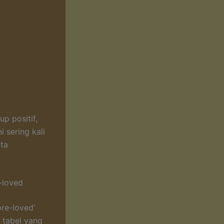
p positif,
 sering kali
rta
-loved
re-loved’
 tabel yang