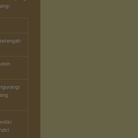
ing:
 setengah
lebih
ngurangi
rang
iliki
diri