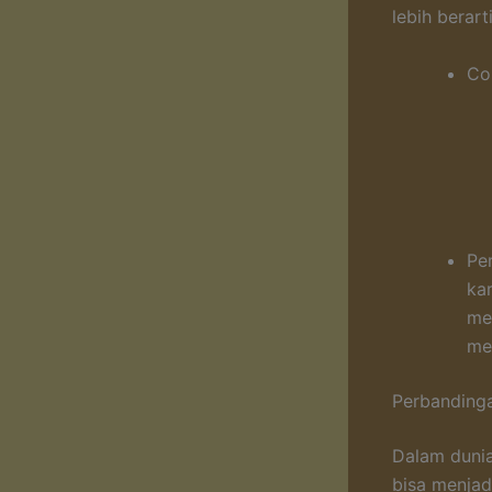
lebih berart
Co
Pe
ka
me
me
Perbandinga
Dalam dunia
bisa menjad