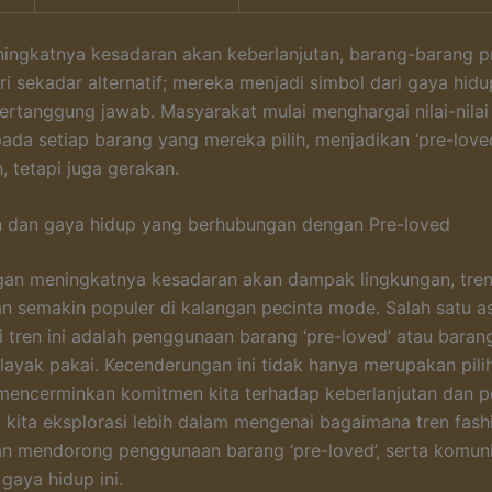
ngkatnya kesadaran akan keberlanjutan, barang-barang p
ari sekadar alternatif; mereka menjadi simbol dari gaya hid
ertanggung jawab. Masyarakat mulai menghargai nilai-nilai
da setiap barang yang mereka pilih, menjadikan ‘pre-love
h, tetapi juga gerakan.
n dan gaya hidup yang berhubungan dengan Pre-loved
gan meningkatnya kesadaran akan dampak lingkungan, tren
an semakin populer di kalangan pecinta mode. Salah satu a
i tren ini adalah penggunaan barang ‘pre-loved’ atau baran
layak pakai. Kecenderungan ini tidak hanya merupakan pili
 mencerminkan komitmen kita terhadap keberlanjutan dan 
i kita eksplorasi lebih dalam mengenai bagaimana tren fash
an mendorong penggunaan barang ‘pre-loved’, serta komun
aya hidup ini.