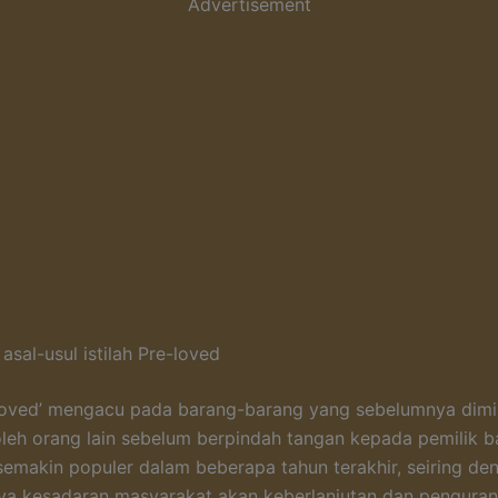
Advertisement
 asal-usul istilah Pre-loved
e-loved’ mengacu pada barang-barang yang sebelumnya dimil
leh orang lain sebelum berpindah tangan kepada pemilik b
 semakin populer dalam beberapa tahun terakhir, seiring de
a kesadaran masyarakat akan keberlanjutan dan penguran