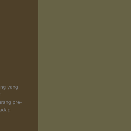
ang yang
n
arang pre-
hadap