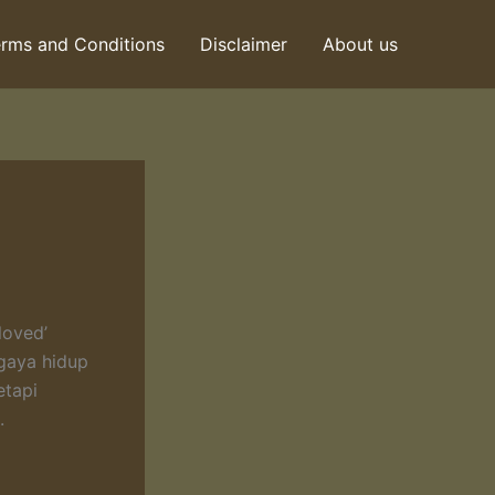
rms and Conditions
Disclaimer
About us
loved’
 gaya hidup
etapi
.