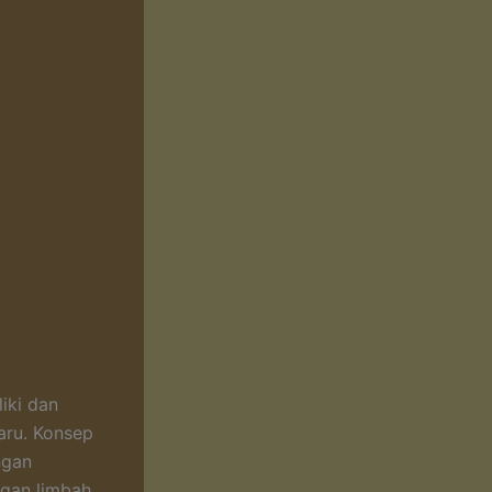
iki dan
aru. Konsep
ngan
gan limbah.