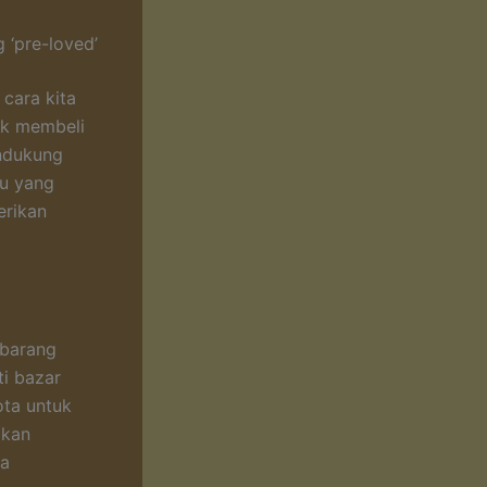
 ‘pre-loved’
cara kita
uk membeli
ndukung
ru yang
erikan
 barang
ti bazar
ota untuk
tkan
ya