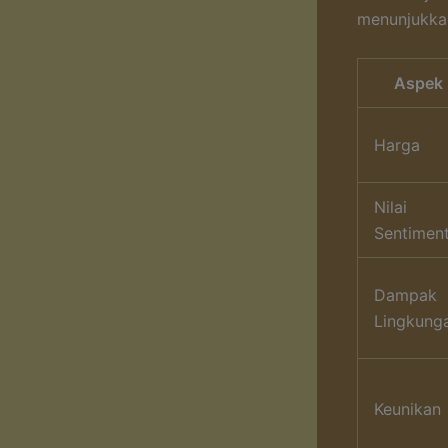
menunjukkan
Aspek
Harga
Nilai
Sentiment
Dampak
Lingkung
Keunikan