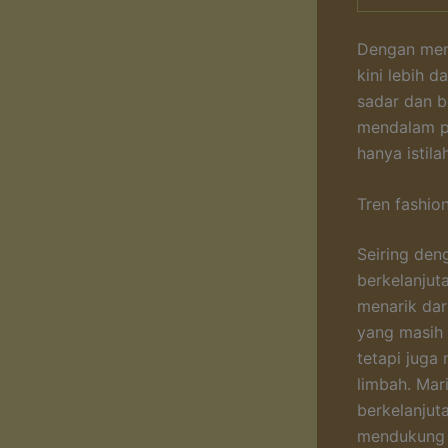
Dengan meni
kini lebih d
sadar dan b
mendalam pa
hanya istila
Tren fashio
Seiring den
berkelanjut
menarik dar
yang masih 
tetapi juga
limbah. Mar
berkelanjut
mendukung g