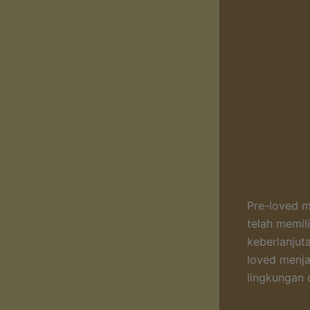
Pre-loved m
telah memil
keberlanjut
loved menja
lingkungan d