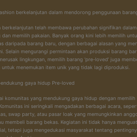
fashion berkelanjutan dalam mendorong penggunaan barang
n berkelanjutan telah membawa perubahan signifikan dalam 
an memilih pakaian. Banyak orang kini lebih memilih unt
as daripada barang baru, dengan berbagai alasan yang me
ni. Selain mengurangi permintaan akan produksi barang ba
merusak lingkungan, memilih barang ‘pre-loved’ juga memb
untuk menemukan item unik yang tidak lagi diproduksi.
pendukung gaya hidup Pre-loved
ai komunitas yang mendukung gaya hidup dengan memilih
. Komunitas ini seringkali mengadakan berbagai acara, seper
as, swap party, atau pasar loak yang memungkinkan angg
au membeli barang bekas. Kegiatan ini tidak hanya mengua
sial, tetapi juga mengedukasi masyarakat tentang pentingn