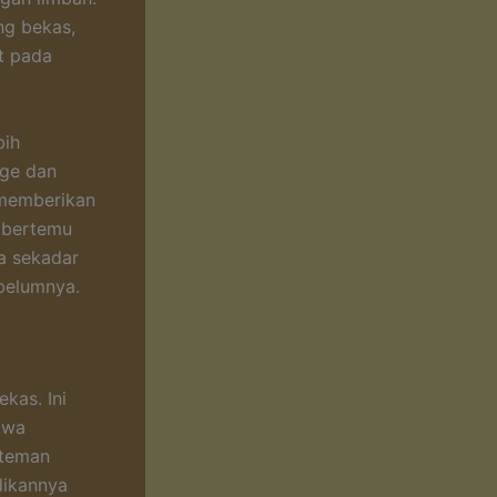
ng bekas,
at pada
bih
age dan
u memberikan
 bertemu
ya sekadar
ebelumnya.
kas. Ini
awa
 teman
dikannya