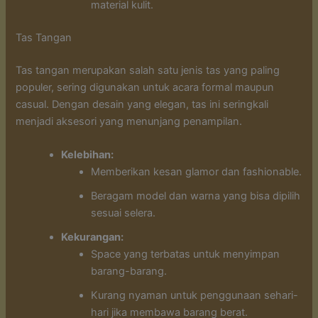
material kulit.
Tas Tangan
Tas tangan merupakan salah satu jenis tas yang paling
populer, sering digunakan untuk acara formal maupun
casual. Dengan desain yang elegan, tas ini seringkali
menjadi aksesori yang menunjang penampilan.
Kelebihan:
Memberikan kesan glamor dan fashionable.
Beragam model dan warna yang bisa dipilih
sesuai selera.
Kekurangan:
Space yang terbatas untuk menyimpan
barang-barang.
Kurang nyaman untuk penggunaan sehari-
hari jika membawa barang berat.