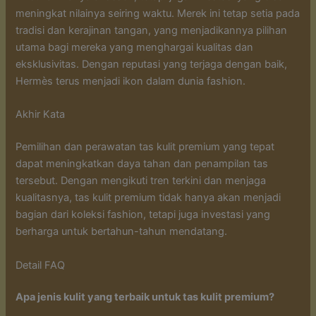
meningkat nilainya seiring waktu. Merek ini tetap setia pada
tradisi dan kerajinan tangan, yang menjadikannya pilihan
utama bagi mereka yang menghargai kualitas dan
eksklusivitas. Dengan reputasi yang terjaga dengan baik,
Hermès terus menjadi ikon dalam dunia fashion.
Akhir Kata
Pemilihan dan perawatan tas kulit premium yang tepat
dapat meningkatkan daya tahan dan penampilan tas
tersebut. Dengan mengikuti tren terkini dan menjaga
kualitasnya, tas kulit premium tidak hanya akan menjadi
bagian dari koleksi fashion, tetapi juga investasi yang
berharga untuk bertahun-tahun mendatang.
Detail FAQ
Apa jenis kulit yang terbaik untuk tas kulit premium?