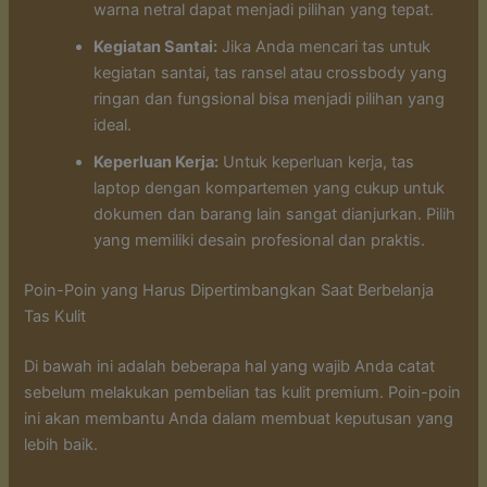
warna netral dapat menjadi pilihan yang tepat.
Kegiatan Santai:
Jika Anda mencari tas untuk
kegiatan santai, tas ransel atau crossbody yang
ringan dan fungsional bisa menjadi pilihan yang
ideal.
Keperluan Kerja:
Untuk keperluan kerja, tas
laptop dengan kompartemen yang cukup untuk
dokumen dan barang lain sangat dianjurkan. Pilih
yang memiliki desain profesional dan praktis.
Poin-Poin yang Harus Dipertimbangkan Saat Berbelanja
Tas Kulit
Di bawah ini adalah beberapa hal yang wajib Anda catat
sebelum melakukan pembelian tas kulit premium. Poin-poin
ini akan membantu Anda dalam membuat keputusan yang
lebih baik.