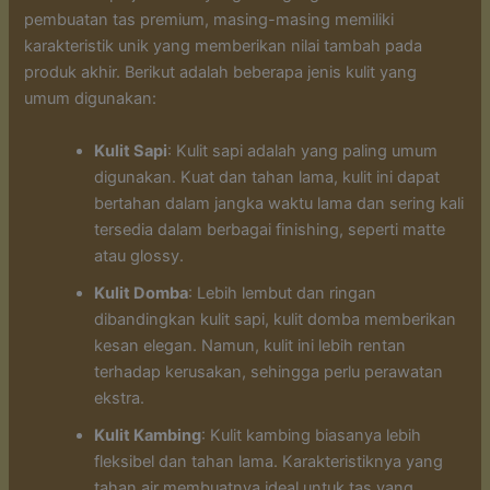
pembuatan tas premium, masing-masing memiliki
karakteristik unik yang memberikan nilai tambah pada
produk akhir. Berikut adalah beberapa jenis kulit yang
umum digunakan:
Kulit Sapi
: Kulit sapi adalah yang paling umum
digunakan. Kuat dan tahan lama, kulit ini dapat
bertahan dalam jangka waktu lama dan sering kali
tersedia dalam berbagai finishing, seperti matte
atau glossy.
Kulit Domba
: Lebih lembut dan ringan
dibandingkan kulit sapi, kulit domba memberikan
kesan elegan. Namun, kulit ini lebih rentan
terhadap kerusakan, sehingga perlu perawatan
ekstra.
Kulit Kambing
: Kulit kambing biasanya lebih
fleksibel dan tahan lama. Karakteristiknya yang
tahan air membuatnya ideal untuk tas yang