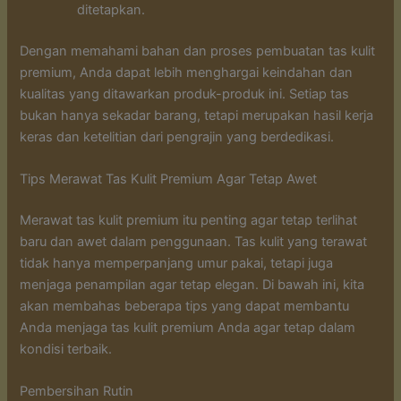
ditetapkan.
Dengan memahami bahan dan proses pembuatan tas kulit
premium, Anda dapat lebih menghargai keindahan dan
kualitas yang ditawarkan produk-produk ini. Setiap tas
bukan hanya sekadar barang, tetapi merupakan hasil kerja
keras dan ketelitian dari pengrajin yang berdedikasi.
Tips Merawat Tas Kulit Premium Agar Tetap Awet
Merawat tas kulit premium itu penting agar tetap terlihat
baru dan awet dalam penggunaan. Tas kulit yang terawat
tidak hanya memperpanjang umur pakai, tetapi juga
menjaga penampilan agar tetap elegan. Di bawah ini, kita
akan membahas beberapa tips yang dapat membantu
Anda menjaga tas kulit premium Anda agar tetap dalam
kondisi terbaik.
Pembersihan Rutin