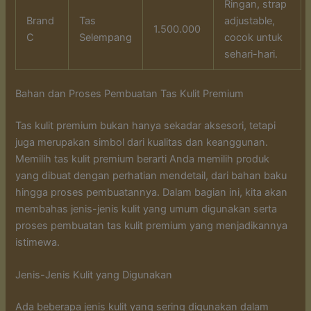
Ringan, strap
Brand
Tas
adjustable,
1.500.000
C
Selempang
cocok untuk
sehari-hari.
Bahan dan Proses Pembuatan Tas Kulit Premium
Tas kulit premium bukan hanya sekadar aksesori, tetapi
juga merupakan simbol dari kualitas dan keanggunan.
Memilih tas kulit premium berarti Anda memilih produk
yang dibuat dengan perhatian mendetail, dari bahan baku
hingga proses pembuatannya. Dalam bagian ini, kita akan
membahas jenis-jenis kulit yang umum digunakan serta
proses pembuatan tas kulit premium yang menjadikannya
istimewa.
Jenis-Jenis Kulit yang Digunakan
Ada beberapa jenis kulit yang sering digunakan dalam