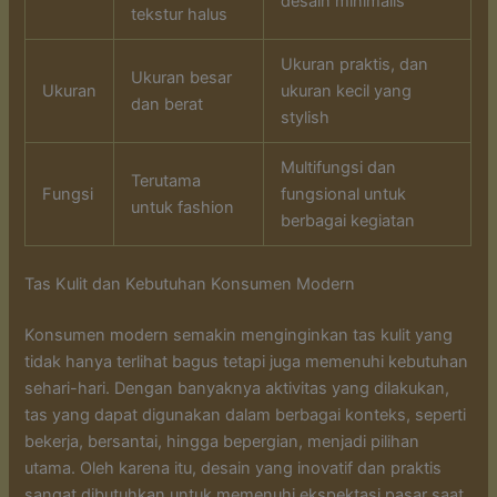
desain minimalis
tekstur halus
Ukuran praktis, dan
Ukuran besar
Ukuran
ukuran kecil yang
dan berat
stylish
Multifungsi dan
Terutama
Fungsi
fungsional untuk
untuk fashion
berbagai kegiatan
Tas Kulit dan Kebutuhan Konsumen Modern
Konsumen modern semakin menginginkan tas kulit yang
tidak hanya terlihat bagus tetapi juga memenuhi kebutuhan
sehari-hari. Dengan banyaknya aktivitas yang dilakukan,
tas yang dapat digunakan dalam berbagai konteks, seperti
bekerja, bersantai, hingga bepergian, menjadi pilihan
utama. Oleh karena itu, desain yang inovatif dan praktis
sangat dibutuhkan untuk memenuhi ekspektasi pasar saat