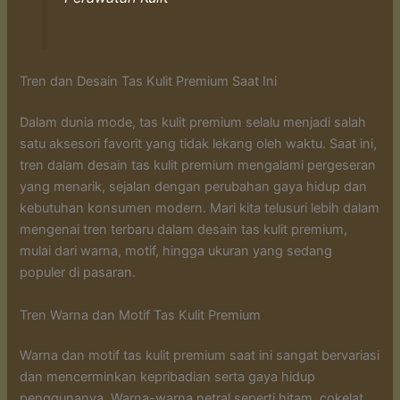
Tren dan Desain Tas Kulit Premium Saat Ini
Dalam dunia mode, tas kulit premium selalu menjadi salah
satu aksesori favorit yang tidak lekang oleh waktu. Saat ini,
tren dalam desain tas kulit premium mengalami pergeseran
yang menarik, sejalan dengan perubahan gaya hidup dan
kebutuhan konsumen modern. Mari kita telusuri lebih dalam
mengenai tren terbaru dalam desain tas kulit premium,
mulai dari warna, motif, hingga ukuran yang sedang
populer di pasaran.
Tren Warna dan Motif Tas Kulit Premium
Warna dan motif tas kulit premium saat ini sangat bervariasi
dan mencerminkan kepribadian serta gaya hidup
penggunanya. Warna-warna netral seperti hitam, cokelat,