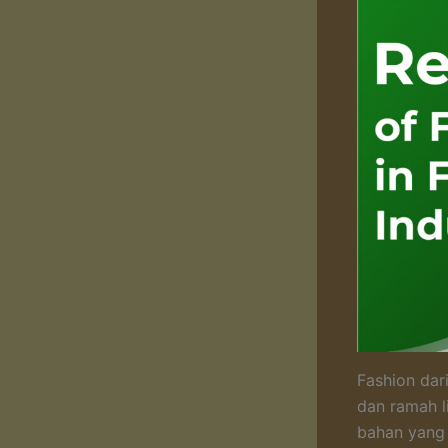
Fashion dar
dan ramah l
bahan yang 