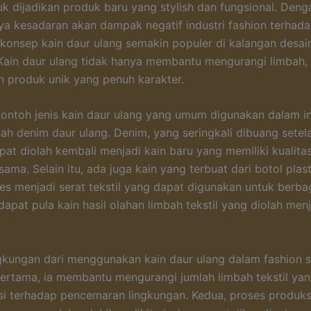
tuk dijadikan produk baru yang stylish dan fungsional. Deng
a kesadaran akan dampak negatif industri fashion terhad
 konsep kain daur ulang semakin populer di kalangan desai
ain daur ulang tidak hanya membantu mengurangi limbah, 
 produk unik yang penuh karakter.
contoh jenis kain daur ulang yang umum digunakan dalam in
lah denim daur ulang. Denim, yang seringkali dibuang setel
apat diolah kembali menjadi kain baru yang memiliki kualita
ama. Selain itu, ada juga kain yang terbuat dari botol plas
es menjadi serat tekstil yang dapat digunakan untuk berba
rdapat pula kain hasil olahan limbah tekstil yang diolah me
gkungan dari menggunakan kain daur ulang dalam fashion 
 Pertama, ia membantu mengurangi jumlah limbah tekstil ya
si terhadap pencemaran lingkungan. Kedua, proses produks