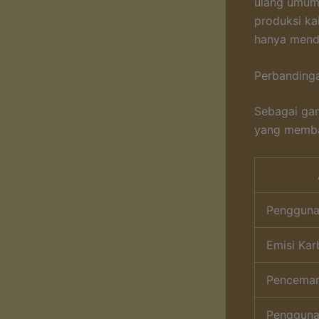
ulang umumn
produksi ka
hanya mendu
Perbanding
Sebagai gam
yang memban
Pengguna
Emisi Ka
Pencemar
Pengguna