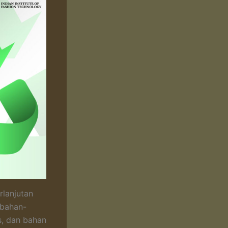
rlanjutan
 bahan-
s, dan bahan