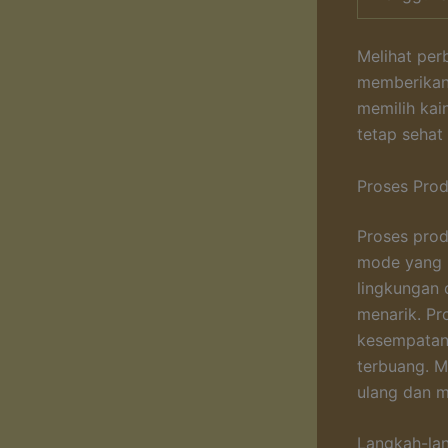
Melihat per
memberikan 
memilih kain
tetap sehat
Proses Prod
Proses prod
mode yang 
lingkungan d
menarik. Pr
kesempatan
terbuang. M
ulang dan m
Langkah-lan