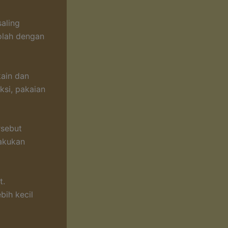
aling
olah dengan
ain dan
uksi, pakaian
rsebut
lakukan
t.
bih kecil