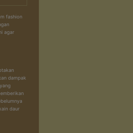
am fashion
ngan
ni agar
ptakan
akan dampak
 yang
 memberikan
ebelumnya
kain daur