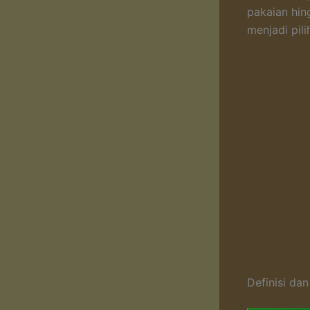
pakaian hin
menjadi pil
Definisi da