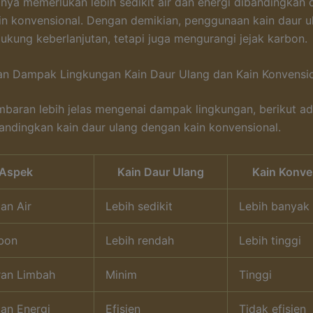
ya memerlukan lebih sedikit air dan energi dibandingkan
in konvensional. Dengan demikian, penggunaan kain daur u
kung keberlanjutan, tetapi juga mengurangi jejak karbon.
an Dampak Lingkungan Kain Daur Ulang dan Kain Konvensi
baran lebih jelas mengenai dampak lingkungan, berikut ad
dingkan kain daur ulang dengan kain konvensional.
Aspek
Kain Daur Ulang
Kain Konve
an Air
Lebih sedikit
Lebih banyak
rbon
Lebih rendah
Lebih tinggi
an Limbah
Minim
Tinggi
an Energi
Efisien
Tidak efisien