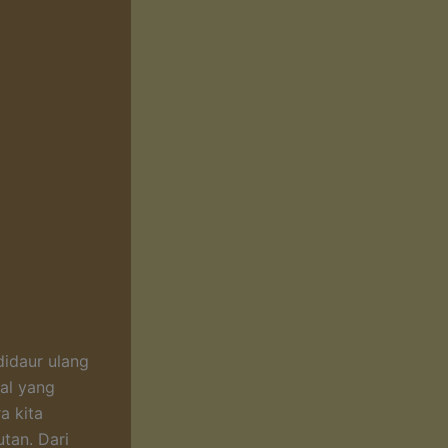
idaur ulang
al yang
a kita
tan. Dari