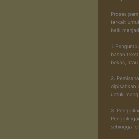
Proses pemb
terkait unt
baik menjad
1. Pengump
bahan teksti
bekas, atau 
2. Pemisaha
dipisahkan 
untuk mengh
3. Penggili
Penggilinga
sehingga le