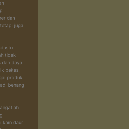
an
ap
ner dan
tetapi juga
dustri
ah tidak
s dan daya
tik bekas,
gai produk
njadi benang
sangatlah
ng
i kain daur