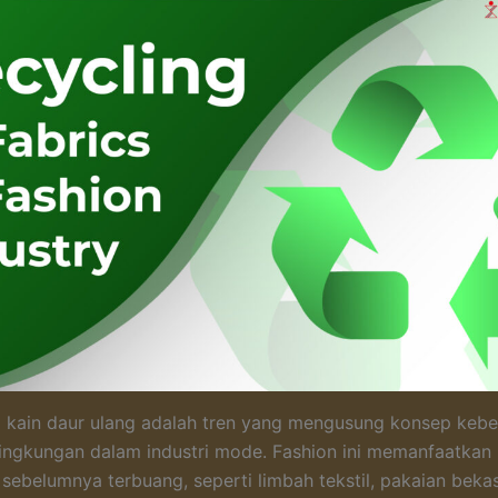
i kain daur ulang adalah tren yang mengusung konsep kebe
ingkungan dalam industri mode. Fashion ini memanfaatkan
sebelumnya terbuang, seperti limbah tekstil, pakaian beka