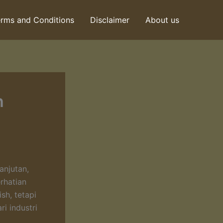
rms and Conditions
Disclaimer
About us
h
anjutan,
rhatian
sh, tetapi
i industri