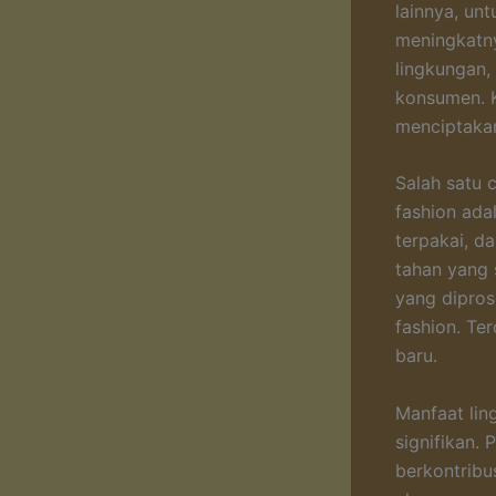
lainnya, un
meningkatny
lingkungan,
konsumen. K
menciptakan
Salah satu 
fashion ada
terpakai, d
tahan yang s
yang dipros
fashion. Te
baru.
Manfaat lin
signifikan.
berkontribu