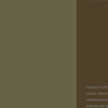
Fashion kai
untuk menci
sebelumnya 
memandang 