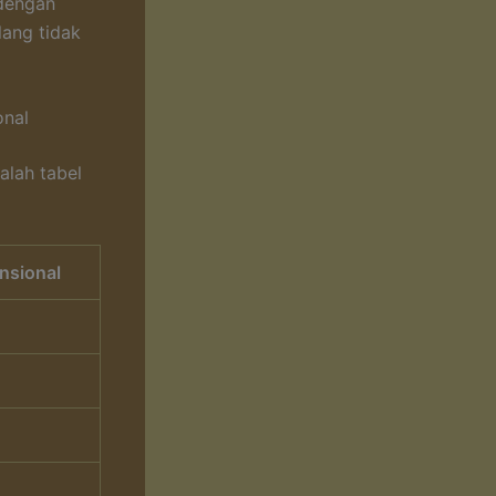
 dengan
lang tidak
onal
alah tabel
nsional