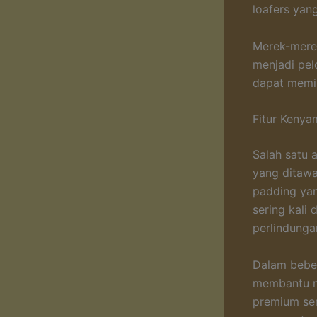
loafers yan
Merek-merek 
menjadi pel
dapat memil
Fitur Kenya
Salah satu 
yang ditawa
padding ya
sering kali
perlindungan
Dalam beber
membantu me
premium seri