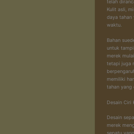
telah diran
Kulit asli, 
daya tahan
waktu.
Bahan suede
untuk tampil
merek mula
tetapi juga
berpengaruh
memiliki ha
tahan yang 
Desain Ciri
Desain sepa
merek meng
sepatu yang