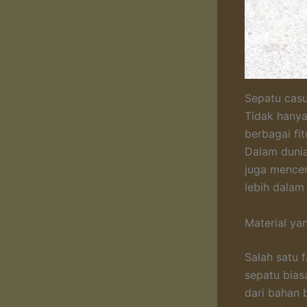
Sepatu casu
Tidak hanya
berbagai fi
Dalam dunia
juga mencer
lebih dalam
Material ya
Salah satu 
sepatu bias
dari bahan b