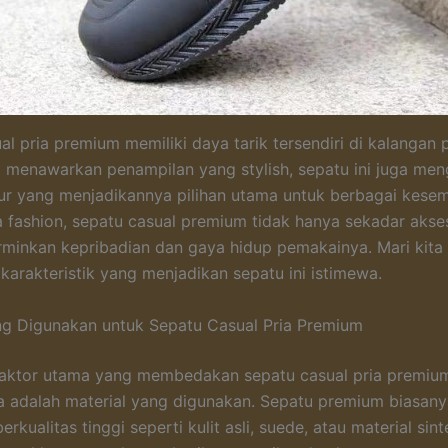
al pria premium memiliki daya tarik tersendiri di kalangan 
 menawarkan penampilan yang stylish, sepatu ini juga me
tur yang menjadikannya pilihan utama untuk berbagai kese
 fashion, sepatu casual premium tidak hanya sekadar akseso
minkan kepribadian dan gaya hidup pemakainya. Mari kita t
 karakteristik yang menjadikan sepatu ini istimewa.
ng Digunakan untuk Sepatu Casual Pria Premium
faktor utama yang membedakan sepatu casual pria premium
a adalah material yang digunakan. Sepatu premium biasany
erkualitas tinggi seperti kulit asli, suede, atau material sin