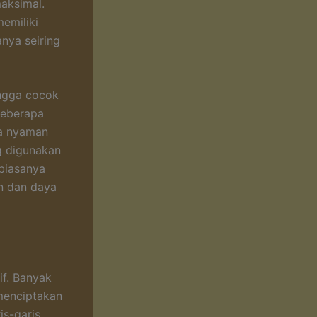
aksimal.
memiliki
nya seiring
ingga cocok
 beberapa
ya nyaman
ng digunakan
biasanya
n dan daya
if. Banyak
menciptakan
is-garis