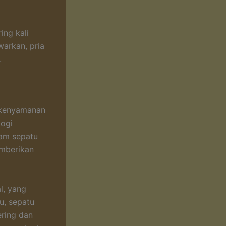
ing kali
warkan, pria
.
r kenyamanan
logi
am sepatu
emberikan
l, yang
u, sepatu
ering dan