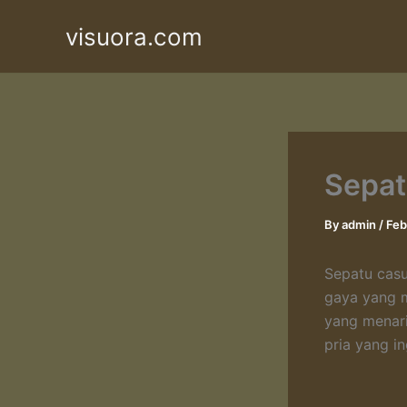
Skip
visuora.com
to
content
Sepat
By
admin
/
Feb
Sepatu casu
gaya yang m
yang menarik
pria yang i