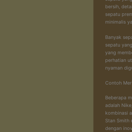
bersih, deta
sepatu prem
minimalis y
Banyak sepa
sepatu yang
yang member
perhatian u
nyaman digu
Contoh Mer
Beberapa me
adalah Nike
kombinasi a
Stan Smith
dengan inov