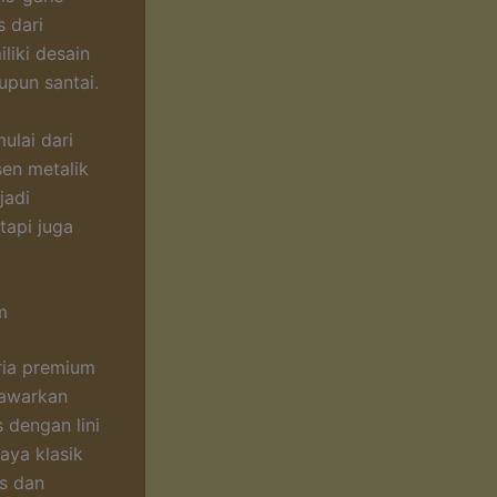
s dari
liki desain
upun santai.
ulai dari
en metalik
jadi
tapi juga
m
ria premium
nawarkan
 dengan lini
ya klasik
ts dan