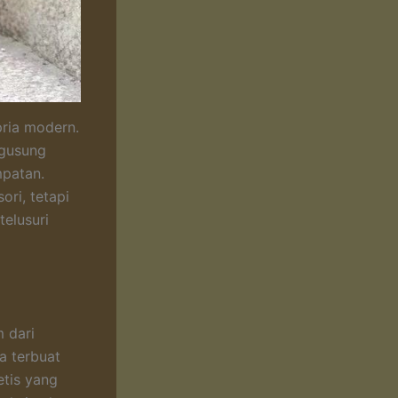
pria modern.
ngusung
mpatan.
ri, tetapi
elusuri
 dari
a terbuat
tetis yang