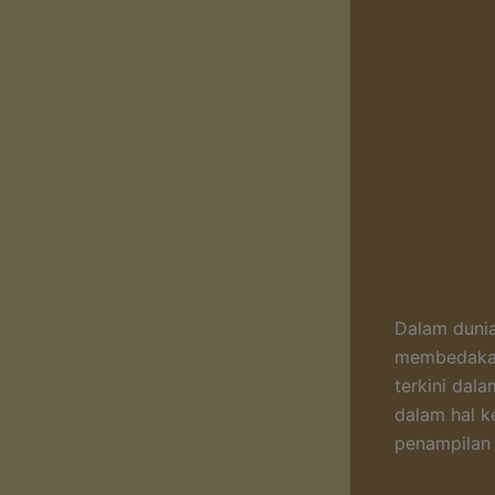
Dalam dunia
membedakann
terkini dal
dalam hal k
penampilan 