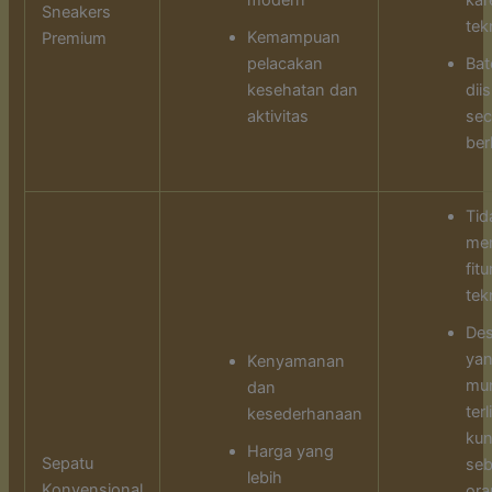
modern
kar
Sneakers
tek
Kemampuan
Premium
pelacakan
Bat
kesehatan dan
dii
aktivitas
sec
ber
Tid
mem
fitu
tek
Des
ya
Kenyamanan
mu
dan
terl
kesederhanaan
kun
Harga yang
Sepatu
seb
lebih
Konvensional
ora