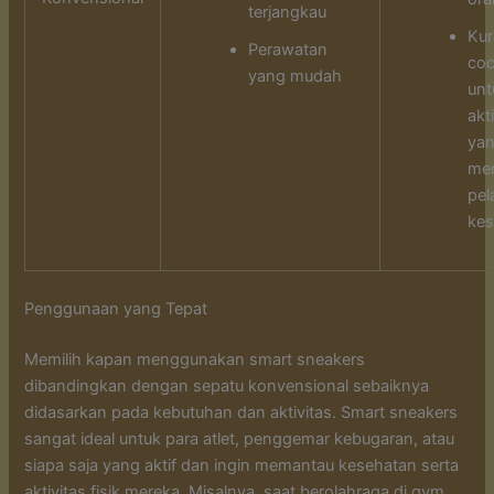
terjangkau
Ku
Perawatan
co
yang mudah
unt
akt
ya
me
pel
kes
Penggunaan yang Tepat
Memilih kapan menggunakan smart sneakers
dibandingkan dengan sepatu konvensional sebaiknya
didasarkan pada kebutuhan dan aktivitas. Smart sneakers
sangat ideal untuk para atlet, penggemar kebugaran, atau
siapa saja yang aktif dan ingin memantau kesehatan serta
aktivitas fisik mereka. Misalnya, saat berolahraga di gym