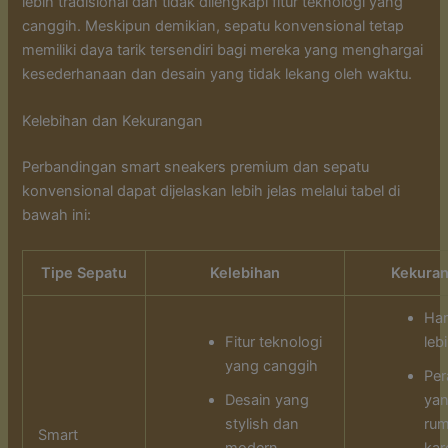
lebih tradisional dan tidak dilengkapi fitur teknologi yang
canggih. Meskipun demikian, sepatu konvensional tetap
memiliki daya tarik tersendiri bagi mereka yang menghargai
kesederhanaan dan desain yang tidak lekang oleh waktu.
Kelebihan dan Kekurangan
Perbandingan smart sneakers premium dan sepatu
konvensional dapat dijelaskan lebih jelas melalui tabel di
bawah ini:
Tipe Sepatu
Kelebihan
Kekura
Har
Fitur teknologi
leb
yang canggih
Per
Desain yang
yan
stylish dan
rum
Smart