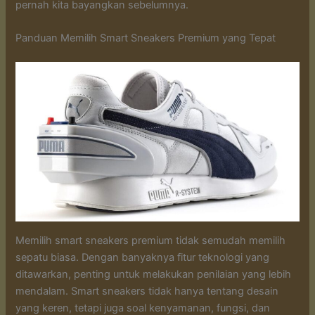
pernah kita bayangkan sebelumnya.
Panduan Memilih Smart Sneakers Premium yang Tepat
Memilih smart sneakers premium tidak semudah memilih
sepatu biasa. Dengan banyaknya fitur teknologi yang
ditawarkan, penting untuk melakukan penilaian yang lebih
mendalam. Smart sneakers tidak hanya tentang desain
yang keren, tetapi juga soal kenyamanan, fungsi, dan