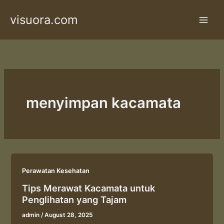
Skip
visuora.com
to
content
menyimpan kacamata
Perawatan Kesehatan
Tips Merawat Kacamata untuk
Penglihatan yang Tajam
admin
/
August 28, 2025