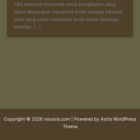
Tips merawat kacamata untuk penglihatan yang
tajam! Bayangkan kacamata Anda sebagai sahabat
setia yang selalu menemani Anda dalam berbagai
aktivitas. […]
Copyright © 2026 visuora.com | Powered by
Astra WordPress
Theme