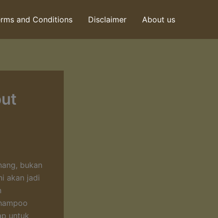
rms and Conditions
Disclaimer
About us
ut
enang, bukan
i akan jadi
n
shampoo
ap untuk