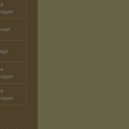
sa
ragam
ndah
nggi
sa
ragam
sa
ragam