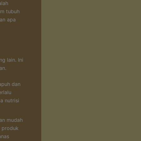
alah
am tubuh
dan apa
 lain. Ini
an.
rapuh dan
rlalu
 nutrisi
dan mudah
, produk
anas