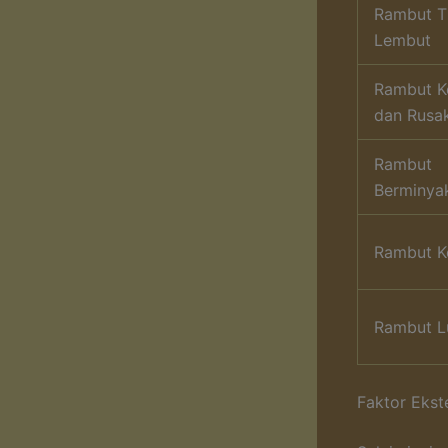
Rambut T
Lembut
Rambut K
dan Rusa
Rambut
Berminya
Rambut Ke
Rambut L
Faktor Eks