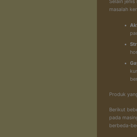
Selain jeni
masalah ker
Akt
pa
St
ho
Ga
ku
be
Produk yan
Berikut be
pada masing
berbeda-bed