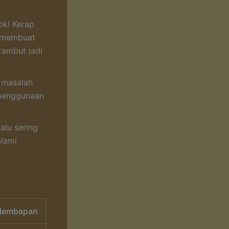
ok! Kerap
i membuat
rambut jadi
n masalah
 penggunaan
alu sering
alami
lembapan