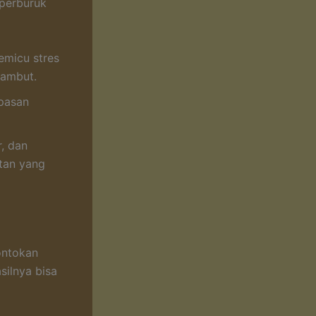
mperburuk
emicu stres
rambut.
pasan
, dan
tan yang
ontokan
silnya bisa