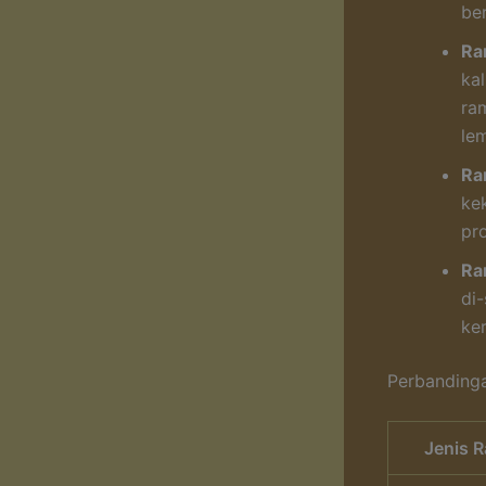
ber
Ra
ka
ra
le
Ra
ke
pr
Ra
di-
ke
Perbandinga
Jenis 