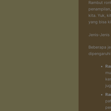
Rambut ront
penampilan,
kita. Yuk, k
yang bisa ki
Jenis-Jenis
Beberapa je
dipengaruhi 
Ra
mud
ke
ju
Ra
pat
pe