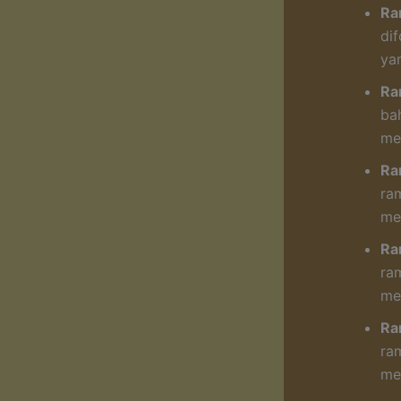
Ra
di
ya
Ra
ba
me
Ra
ra
me
Ra
ra
me
Ra
ra
me