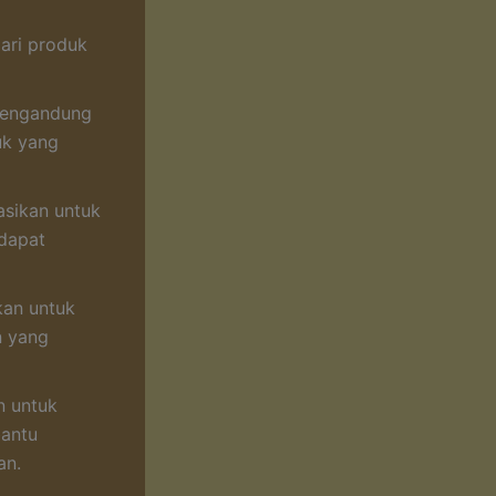
Cari produk
mengandung
uk yang
sikan untuk
dapat
kan untuk
n yang
n untuk
antu
an.