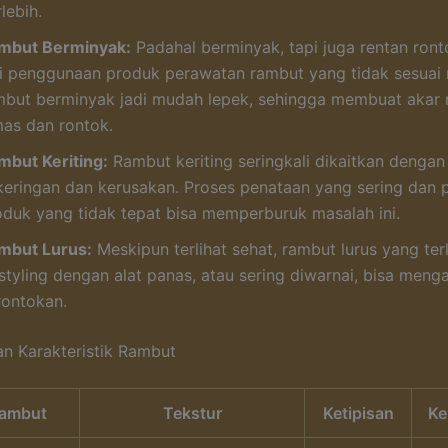
lebih.
mbut Berminyak:
Padahal berminyak, tapi juga rentan ront
li penggunaan produk perawatan rambut yang tidak sesua
mbut berminyak jadi mudah lepek, sehingga membuat akar 
mas dan rontok.
mbut Keriting:
Rambut keriting seringkali dikaitkan denga
keringan dan kerusakan. Proses penataan yang sering dan
oduk yang tidak tepat bisa memperburuk masalah ini.
mbut Lurus:
Meskipun terlihat sehat, rambut lurus yang terl
styling dengan alat panas, atau sering diwarnai, bisa meng
rontokan.
n Karakteristik Rambut
Rambut
Tekstur
Ketipisan
Ke