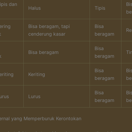
ipis dan
Bi
Halus
Tipis
be
ering
Bisa beragam, tapi
Bisa
Re
k
cenderung kasar
beragam
Bisa
Bisa beragam
Ti
k
beragam
Bisa
Bi
riting
Keriting
beragam
be
Bisa
Bi
urus
Lurus
beragam
be
ternal yang Memperburuk Kerontokan