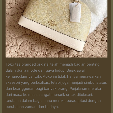
Toko tas branded original telah menjadi bagian penting
dalam dunia mode dan gaya hidup. Sejak awal
kemunculannya, toko-toko ini tidak hanya menawarkan
aksesori yang berkualitas, tetapi juga menjadi simbol status
dan keanggunan bagi banyak orang. Perjalanan mereka
dari masa ke masa sangat menarik untuk ditelusuri,
terutama dalam bagaimana mereka beradaptasi dengan
perubahan zaman dan budaya.