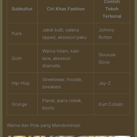
Contoh
Subkultur
Ciri Khas Fashion
Tokoh
Terkenal
Jaket kulit, celana
Johnny
Punk
ripped, aksesori paku
Rotten
Warna hitam, kain
Siouxsie
Goth
lace, aksesori
Sioux
dramatis
Streetwear, hoodie,
Hip-Hop
Jay-Z
sneakers
Flanel, jeans robek,
Grunge
Kurt Cobain
boots
Warna dan Pola yang Mendominasi