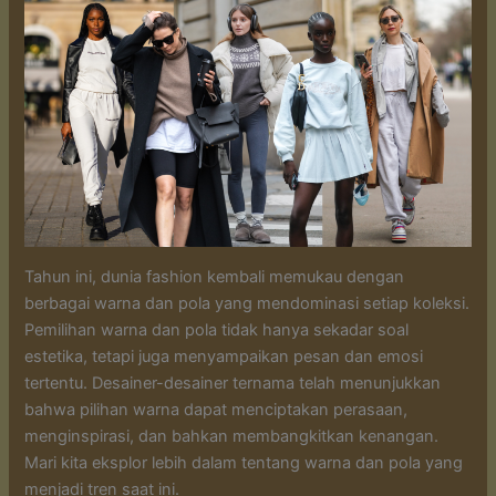
Tahun ini, dunia fashion kembali memukau dengan
berbagai warna dan pola yang mendominasi setiap koleksi.
Pemilihan warna dan pola tidak hanya sekadar soal
estetika, tetapi juga menyampaikan pesan dan emosi
tertentu. Desainer-desainer ternama telah menunjukkan
bahwa pilihan warna dapat menciptakan perasaan,
menginspirasi, dan bahkan membangkitkan kenangan.
Mari kita eksplor lebih dalam tentang warna dan pola yang
menjadi tren saat ini.