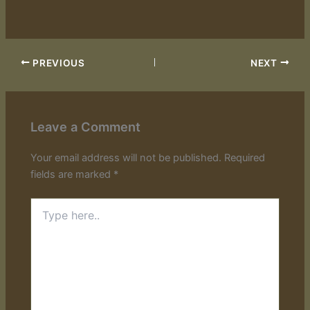
PREVIOUS
NEXT
Leave a Comment
Your email address will not be published.
Required
fields are marked
*
Type
here..