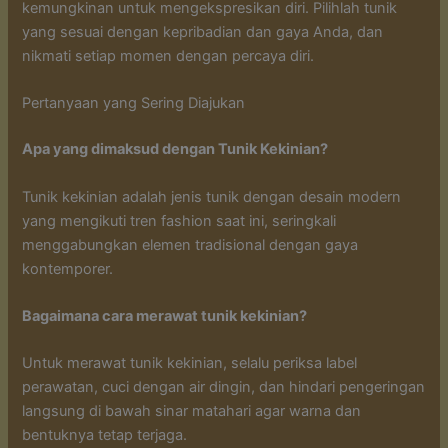
kemungkinan untuk mengekspresikan diri. Pilihlah tunik
yang sesuai dengan kepribadian dan gaya Anda, dan
nikmati setiap momen dengan percaya diri.
Pertanyaan yang Sering Diajukan
Apa yang dimaksud dengan Tunik Kekinian?
Tunik kekinian adalah jenis tunik dengan desain modern
yang mengikuti tren fashion saat ini, seringkali
menggabungkan elemen tradisional dengan gaya
kontemporer.
Bagaimana cara merawat tunik kekinian?
Untuk merawat tunik kekinian, selalu periksa label
perawatan, cuci dengan air dingin, dan hindari pengeringan
langsung di bawah sinar matahari agar warna dan
bentuknya tetap terjaga.