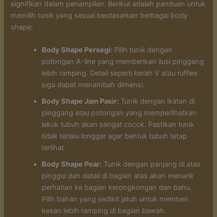
signifikan dalam penampilan. Berikut adalah panduan untuk
memilih tunik yang sesuai berdasarkan berbagai body
shape:
Body Shape Persegi:
Pilih tunik dengan
potongan A-line yang memberikan ilusi pinggang
lebih ramping. Detail seperti kerah V atau ruffles
juga dapat menambah dimensi.
Body Shape Jam Pasir:
Tunik dengan ikatan di
pinggang atau potongan yang memperlihatkan
lekuk tubuh akan sangat cocok. Pastikan tunik
tidak terlalu longgar agar bentuk tubuh tetap
terlihat.
Body Shape Pear:
Tunik dengan panjang di atas
pinggul dan detail di bagian atas akan menarik
perhatian ke bagian kerongkongan dan bahu.
Pilih bahan yang sedikit jatuh untuk memberi
kesan lebih ramping di bagian bawah.