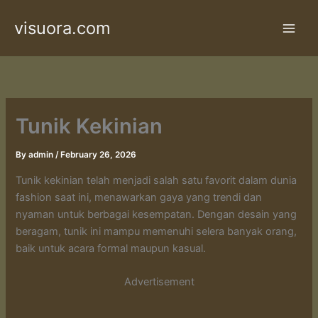
Skip
visuora.com
to
content
Tunik Kekinian
By
admin
/
February 26, 2026
Tunik kekinian telah menjadi salah satu favorit dalam dunia
fashion saat ini, menawarkan gaya yang trendi dan
nyaman untuk berbagai kesempatan. Dengan desain yang
beragam, tunik ini mampu memenuhi selera banyak orang,
baik untuk acara formal maupun kasual.
Advertisement