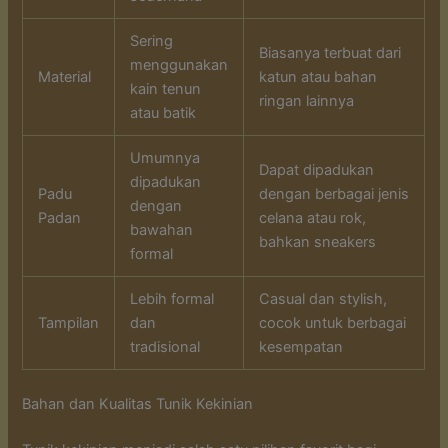
Sering
Biasanya terbuat dari
menggunakan
Material
katun atau bahan
kain tenun
ringan lainnya
atau batik
Umumnya
Dapat dipadukan
dipadukan
Padu
dengan berbagai jenis
dengan
Padan
celana atau rok,
bawahan
bahkan sneakers
formal
Lebih formal
Casual dan stylish,
Tampilan
dan
cocok untuk berbagai
tradisional
kesempatan
Bahan dan Kualitas Tunik Kekinian