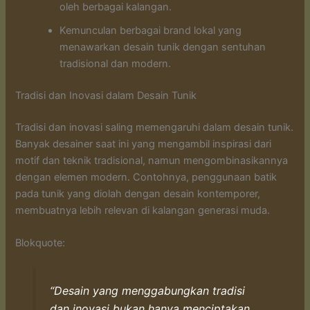
oleh berbagai kalangan.
Kemunculan berbagai brand lokal yang
menawarkan desain tunik dengan sentuhan
tradisional dan modern.
Tradisi dan Inovasi dalam Desain Tunik
Tradisi dan inovasi saling memengaruhi dalam desain tunik.
Banyak desainer saat ini yang mengambil inspirasi dari
motif dan teknik tradisional, namun mengombinasikannya
dengan elemen modern. Contohnya, penggunaan batik
pada tunik yang diolah dengan desain kontemporer,
membuatnya lebih relevan di kalangan generasi muda.
Blokquote:
“Desain yang menggabungkan tradisi
dan inovasi bukan hanya menciptakan