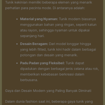
Tunik kekinian memiliki beberapa elemen yang menarik
perhatian para pecinta mode. Di antaranya adalah:
Material yang Nyaman:
Tunik modern biasanya
menggunakan bahan yang ringan, seperti katun
atau rayon, sehingga nyaman untuk dipakai
sepanjang hari.
Desain Beragam:
Dari model longgar hingga
yang lebih fitted, tunik kini hadir dalam berbagai
potongan dan desain yang menarik.
Padu Padan yang Fleksibel:
Tunik dapat
dipadukan dengan berbagai jenis celana atau rok,
memberikan kebebasan berkreasi dalam
berbusana.
Gaya dan Desain Modern yang Paling Banyak Diminati
Dalam dunia fashion saat ini, beberapa gaya tunik yang