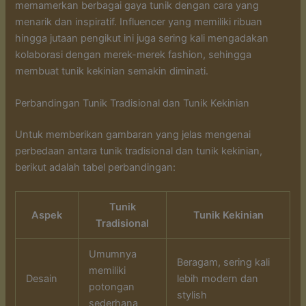
memamerkan berbagai gaya tunik dengan cara yang
menarik dan inspiratif. Influencer yang memiliki ribuan
hingga jutaan pengikut ini juga sering kali mengadakan
kolaborasi dengan merek-merek fashion, sehingga
membuat tunik kekinian semakin diminati.
Perbandingan Tunik Tradisional dan Tunik Kekinian
Untuk memberikan gambaran yang jelas mengenai
perbedaan antara tunik tradisional dan tunik kekinian,
berikut adalah tabel perbandingan:
Tunik
Aspek
Tunik Kekinian
Tradisional
Umumnya
Beragam, sering kali
memiliki
Desain
lebih modern dan
potongan
stylish
sederhana