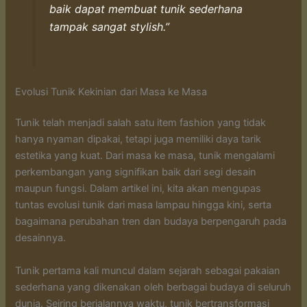
baik dapat membuat tunik sederhana
tampak sangat stylish.”
Evolusi Tunik Kekinian dari Masa ke Masa
Tunik telah menjadi salah satu item fashion yang tidak
hanya nyaman dipakai, tetapi juga memiliki daya tarik
estetika yang kuat. Dari masa ke masa, tunik mengalami
perkembangan yang signifikan baik dari segi desain
maupun fungsi. Dalam artikel ini, kita akan mengupas
tuntas evolusi tunik dari masa lampau hingga kini, serta
bagaimana perubahan tren dan budaya berpengaruh pada
desainnya.
Tunik pertama kali muncul dalam sejarah sebagai pakaian
sederhana yang dikenakan oleh berbagai budaya di seluruh
dunia. Seiring berjalannya waktu, tunik bertransformasi