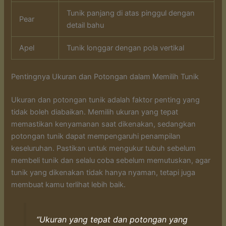
Tunik panjang di atas pinggul dengan
Pear
detail bahu
Apel
Tunik longgar dengan pola vertikal
Pentingnya Ukuran dan Potongan dalam Memilih Tunik
Ukuran dan potongan tunik adalah faktor penting yang
tidak boleh diabaikan. Memilih ukuran yang tepat
memastikan kenyamanan saat dikenakan, sedangkan
potongan tunik dapat mempengaruhi penampilan
keseluruhan. Pastikan untuk mengukur tubuh sebelum
membeli tunik dan selalu coba sebelum memutuskan, agar
tunik yang dikenakan tidak hanya nyaman, tetapi juga
membuat kamu terlihat lebih baik.
“Ukuran yang tepat dan potongan yang