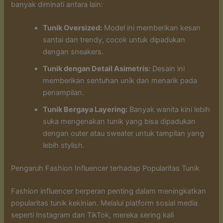
banyak diminati antara lain:
Tunik Oversized:
Model ini memberikan kesan
santai dan trendy, cocok untuk dipadukan
dengan sneakers.
Tunik dengan Detail Asimetris:
Desain ini
memberikan sentuhan unik dan menarik pada
penampilan.
Tunik Bergaya Layering:
Banyak wanita kini lebih
suka mengenakan tunik yang bisa dipadukan
dengan outer atau sweater untuk tampilan yang
lebih stylish.
Pengaruh Fashion Influencer terhadap Popularitas Tunik
Fashion influencer berperan penting dalam meningkatkan
popularitas tunik kekinian. Melalui platform sosial media
seperti Instagram dan TikTok, mereka sering kali