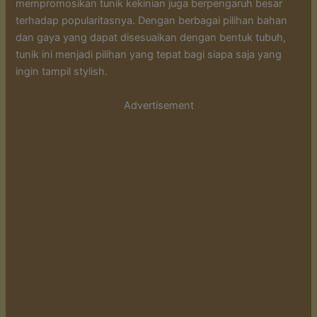
mempromosikan tunik kekinian juga berpengaruh besar
terhadap popularitasnya. Dengan berbagai pilihan bahan
dan gaya yang dapat disesuaikan dengan bentuk tubuh,
tunik ini menjadi pilihan yang tepat bagi siapa saja yang
ingin tampil stylish.
Advertisement