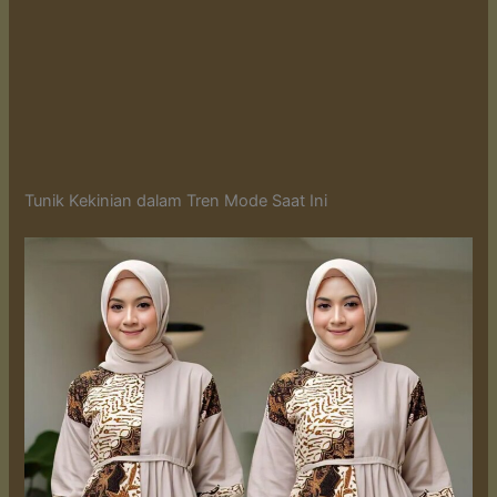
Tunik Kekinian dalam Tren Mode Saat Ini