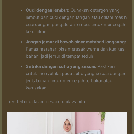
Cuci dengan lembut:
Gunakan detergen yang
lembut dan cuci dengan tangan atau dalam mesin
cuci dengan pengaturan lembut untuk mencegah
kerusakan.
Jangan jemur di bawah sinar matahari langsung:
Panas matahari bisa merusak warna dan kualitas
bahan, jadi jemur di tempat teduh.
Setrika dengan suhu yang sesuai:
Pastikan
untuk menyetrika pada suhu yang sesuai dengan
jenis bahan untuk mencegah terbakar atau
kerusakan.
Tren terbaru dalam desain tunik wanita