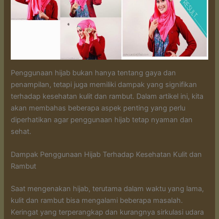
Penggunaan hijab bukan hanya tentang gaya dan
penampilan, tetapi juga memiliki dampak yang signifikan
terhadap kesehatan kulit dan rambut. Dalam artikel ini, kita
akan membahas beberapa aspek penting yang perlu
diperhatikan agar penggunaan hijab tetap nyaman dan
sehat.
Dampak Penggunaan Hijab Terhadap Kesehatan Kulit dan
Rambut
Saat mengenakan hijab, terutama dalam waktu yang lama,
kulit dan rambut bisa mengalami beberapa masalah.
Keringat yang terperangkap dan kurangnya sirkulasi udara