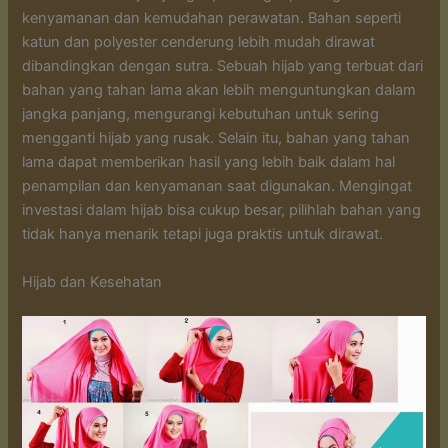
kenyamanan dan kemudahan perawatan. Bahan seperti
katun dan polyester cenderung lebih mudah dirawat
dibandingkan dengan sutra. Sebuah hijab yang terbuat dari
bahan yang tahan lama akan lebih menguntungkan dalam
jangka panjang, mengurangi kebutuhan untuk sering
mengganti hijab yang rusak. Selain itu, bahan yang tahan
lama dapat memberikan hasil yang lebih baik dalam hal
penampilan dan kenyamanan saat digunakan. Mengingat
investasi dalam hijab bisa cukup besar, pilihlah bahan yang
tidak hanya menarik tetapi juga praktis untuk dirawat.
Hijab dan Kesehatan