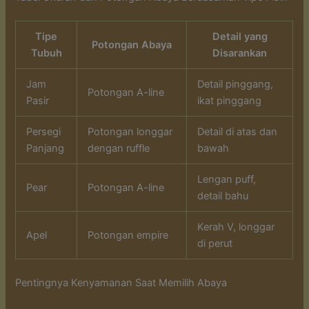
Tipe
Detail yang
Potongan Abaya
Tubuh
Disarankan
Jam
Detail pinggang,
Potongan A-line
Pasir
ikat pinggang
Persegi
Potongan longgar
Detail di atas dan
Panjang
dengan ruffle
bawah
Lengan puff,
Pear
Potongan A-line
detail bahu
Kerah V, longgar
Apel
Potongan empire
di perut
Pentingnya Kenyamanan Saat Memilih Abaya