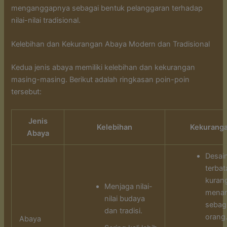
menganggapnya sebagai bentuk pelanggaran terhadap
nilai-nilai tradisional.
Kelebihan dan Kekurangan Abaya Modern dan Tradisional
Kedua jenis abaya memiliki kelebihan dan kekurangan
masing-masing. Berikut adalah ringkasan poin-poin
tersebut:
Jenis
Kelebihan
Kekurang
Abaya
Desai
terbat
kuran
Menjaga nilai-
menar
nilai budaya
sebag
dan tradisi.
orang
Abaya