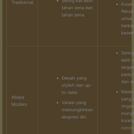
Sering kali lebih
Tradisional
Kuran
tahan lama dan
fleksib
tahan lama.
untuk
berba
kesem
Sering
lebih 
terga
pada 
Desain yang
dan de
stylish dan up-
Materi
to-date.
Abaya
yang l
Variasi yang
Modern
ringan
memungkinkan
mungk
ekspresi diri.
kuran
cocok