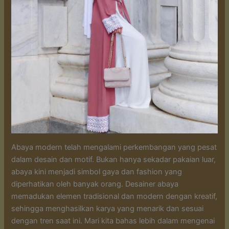
Abaya modern telah mengalami perkembangan yang pesat
dalam desain dan motif. Bukan hanya sekadar pakaian luar,
abaya kini menjadi simbol gaya dan fashion yang
diperhatikan oleh banyak orang. Desainer abaya
memadukan elemen tradisional dan modern dengan kreatif,
sehingga menghasilkan karya yang menarik dan sesuai
dengan tren saat ini. Mari kita bahas lebih dalam mengenai