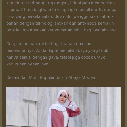
kepedulian terhadap lingkungan, tetapi juga memberikan
alternatif baru bagi wanita yang ingin tampil modis dengan
cara yang berkelanjutan. Selain itu, penggunaan bahan-
bahan dengan teknologi anti-air dan anti-noda semakin
populer, memberikan kenyamanan lebih bagi pemakainya.
Dengan memahami berbagai bahan dan cara
perawatannya, Anda dapat memilih abaya yang tidak
hanya sesuai dengan gaya, tetapi juga cocok untuk
kebutuhan sehari-hari.
Desain dan Motif Populer dalam Abaya Modern