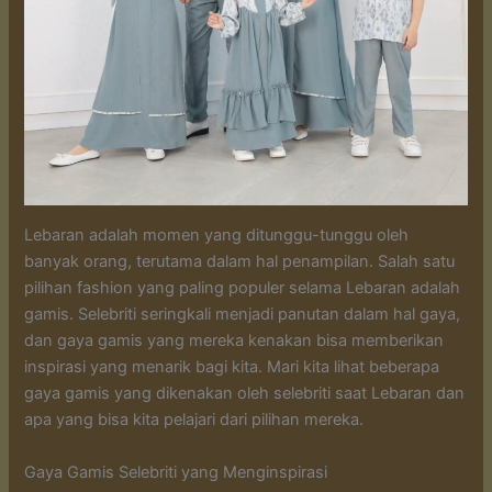
Lebaran adalah momen yang ditunggu-tunggu oleh
banyak orang, terutama dalam hal penampilan. Salah satu
pilihan fashion yang paling populer selama Lebaran adalah
gamis. Selebriti seringkali menjadi panutan dalam hal gaya,
dan gaya gamis yang mereka kenakan bisa memberikan
inspirasi yang menarik bagi kita. Mari kita lihat beberapa
gaya gamis yang dikenakan oleh selebriti saat Lebaran dan
apa yang bisa kita pelajari dari pilihan mereka.
Gaya Gamis Selebriti yang Menginspirasi