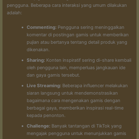
pengguna. Beberapa cara interaksi yang umum dilakukan
adalah:
Commenting:
Pengguna sering meninggalkan
komentar di postingan gamis untuk memberikan
pujian atau bertanya tentang detail produk yang
dikenakan.
Sharing:
Konten inspiratif sering di-share kembali
oleh pengguna lain, memperluas jangkauan ide
dan gaya gamis tersebut.
Live Streaming:
Beberapa influencer melakukan
siaran langsung untuk mendemonstrasikan
bagaimana cara mengenakan gamis dengan
berbagai gaya, memberikan inspirasi real-time
kepada penonton.
Challenge:
Banyak tantangan di TikTok yang
mengajak pengguna untuk menunjukkan gamis