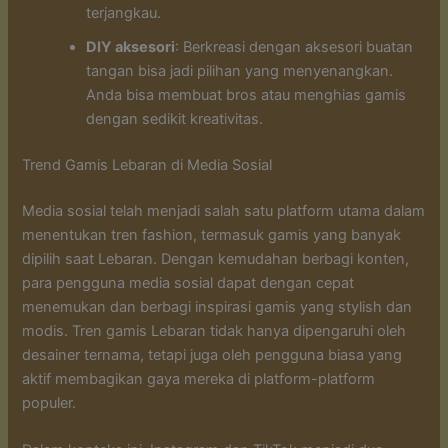
terjangkau.
DIY aksesori
: Berkreasi dengan aksesori buatan
tangan bisa jadi pilihan yang menyenangkan.
Anda bisa membuat bros atau menghias gamis
dengan sedikit kreativitas.
Trend Gamis Lebaran di Media Sosial
Media sosial telah menjadi salah satu platform utama dalam
menentukan tren fashion, termasuk gamis yang banyak
dipilih saat Lebaran. Dengan kemudahan berbagi konten,
para pengguna media sosial dapat dengan cepat
menemukan dan berbagi inspirasi gamis yang stylish dan
modis. Tren gamis Lebaran tidak hanya dipengaruhi oleh
desainer ternama, tetapi juga oleh pengguna biasa yang
aktif membagikan gaya mereka di platform-platform
populer.