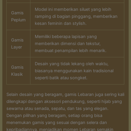
Model ini memberikan siluet yang lebih
Gamis
ramping di bagian pinggang, memberikan
Peplum
kesan feminin dan stylish.
Memiliki beberapa lapisan yang
Gamis
memberikan dimensi dan tekstur,
Layer
membuat penampilan lebih menarik.
Desain yang tidak lekang oleh waktu,
Gamis
biasanya menggunakan kain tradisional
Klasik
seperti batik atau songket.
Selain desain yang beragam, gamis Lebaran juga sering kali
dilengkapi dengan aksesori pendukung, seperti hijab yang
sewarna atau senada, sepatu, dan tas yang elegan.
Dengan pilihan yang beragam, setiap orang bisa
menemukan gamis yang sesuai dengan selera dan
kepribadiannya, menjadikan momen Lebaran semakin