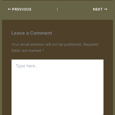
PREVIOUS
NEXT
Leave a Comment
Your email address will not be published.
Required
fields are marked
*
Type
here..