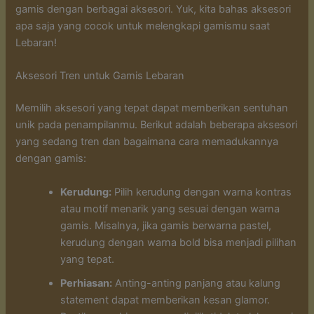
gamis dengan berbagai aksesori. Yuk, kita bahas aksesori
apa saja yang cocok untuk melengkapi gamismu saat
Lebaran!
Aksesori Tren untuk Gamis Lebaran
Memilih aksesori yang tepat dapat memberikan sentuhan
unik pada penampilanmu. Berikut adalah beberapa aksesori
yang sedang tren dan bagaimana cara memadukannya
dengan gamis:
Kerudung:
Pilih kerudung dengan warna kontras
atau motif menarik yang sesuai dengan warna
gamis. Misalnya, jika gamis berwarna pastel,
kerudung dengan warna bold bisa menjadi pilihan
yang tepat.
Perhiasan:
Anting-anting panjang atau kalung
statement dapat memberikan kesan glamor.