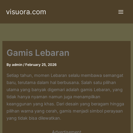
Skip
visuora.com
to
content
Gamis Lebaran
By
admin
/
February 25, 2026
Setiap tahun, momen Lebaran selalu membawa semangat
baru, terutama dalam hal berbusana. Salah satu pilihan
utama yang banyak digemari adalah gamis Lebaran, yang
tidak hanya nyaman namun juga menampilkan
keanggunan yang khas. Dari desain yang beragam hingga
pilihan warna yang cerah, gamis menjadi simbol perayaan
yang tidak bisa dilewatkan.
Advertisement