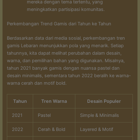
mereka dengan tema tertentu, yang
meningkatkan partisipasi komunitas.
Perkembangan Trend Gamis dari Tahun ke Tahun
Berdasarkan data dari media sosial, perkembangan tren
gamis Lebaran menunjukkan pola yang menarik. Setiap
tahunnya, kita dapat melihat perubahan dalam desain,
warna, dan pemilihan bahan yang digunakan. Misalnya,
tahun 2021 banyak gamis dengan nuansa pastel dan
desain minimalis, sementara tahun 2022 beralih ke warna-
warna cerah dan motif bold.
Tahun
Tren Warna
Desain Populer
2021
Pastel
Simple & Minimalis
2022
Cerah & Bold
Layered & Motif