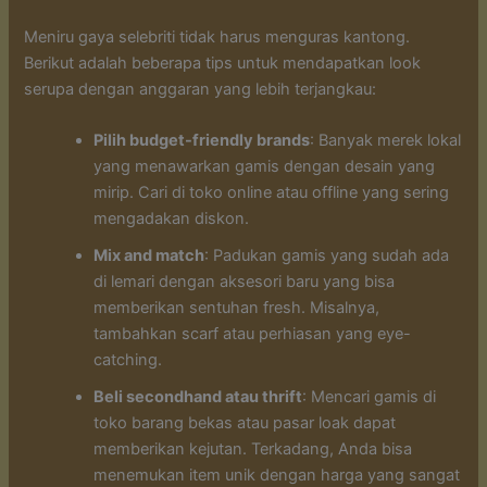
Meniru gaya selebriti tidak harus menguras kantong.
Berikut adalah beberapa tips untuk mendapatkan look
serupa dengan anggaran yang lebih terjangkau:
Pilih budget-friendly brands
: Banyak merek lokal
yang menawarkan gamis dengan desain yang
mirip. Cari di toko online atau offline yang sering
mengadakan diskon.
Mix and match
: Padukan gamis yang sudah ada
di lemari dengan aksesori baru yang bisa
memberikan sentuhan fresh. Misalnya,
tambahkan scarf atau perhiasan yang eye-
catching.
Beli secondhand atau thrift
: Mencari gamis di
toko barang bekas atau pasar loak dapat
memberikan kejutan. Terkadang, Anda bisa
menemukan item unik dengan harga yang sangat