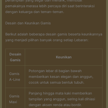
penampilan yang segar dan menarik, membuat
pemakainya merasa lebih percaya diri saat berinteraksi
dengan keluarga dan teman-teman.
Desain dan Keunikan Gamis
Berikut adalah beberapa desain gamis beserta keunikannya
yang menjadi pilihan banyak orang setiap Lebaran:
Desain
Keunikan
Gamis
Potongan lebar di bagian bawah
Gamis
memberikan kesan elegan dan anggun,
A-Line
cocok untuk semua bentuk tubuh.
Panjang hingga mata kaki memberikan
Gamis
tampilan yang anggun, sering kali dihiasi
Maxi
dengan aksen renda atau bordir.