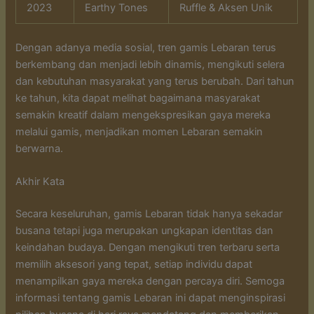
2023
Earthy Tones
Ruffle & Aksen Unik
Dengan adanya media sosial, tren gamis Lebaran terus
berkembang dan menjadi lebih dinamis, mengikuti selera
dan kebutuhan masyarakat yang terus berubah. Dari tahun
ke tahun, kita dapat melihat bagaimana masyarakat
semakin kreatif dalam mengekspresikan gaya mereka
melalui gamis, menjadikan momen Lebaran semakin
berwarna.
Akhir Kata
Secara keseluruhan, gamis Lebaran tidak hanya sekadar
busana tetapi juga merupakan ungkapan identitas dan
keindahan budaya. Dengan mengikuti tren terbaru serta
memilih aksesori yang tepat, setiap individu dapat
menampilkan gaya mereka dengan percaya diri. Semoga
informasi tentang gamis Lebaran ini dapat menginspirasi