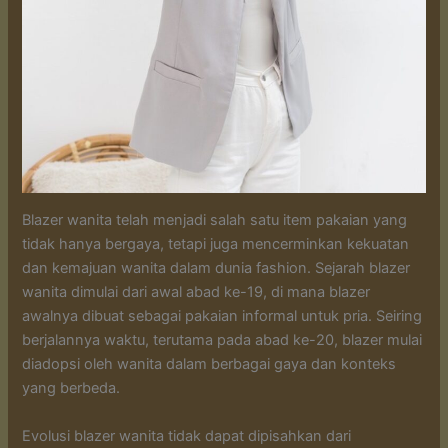
Blazer wanita telah menjadi salah satu item pakaian yang
tidak hanya bergaya, tetapi juga mencerminkan kekuatan
dan kemajuan wanita dalam dunia fashion. Sejarah blazer
wanita dimulai dari awal abad ke-19, di mana blazer
awalnya dibuat sebagai pakaian informal untuk pria. Seiring
berjalannya waktu, terutama pada abad ke-20, blazer mulai
diadopsi oleh wanita dalam berbagai gaya dan konteks
yang berbeda.
Evolusi blazer wanita tidak dapat dipisahkan dari