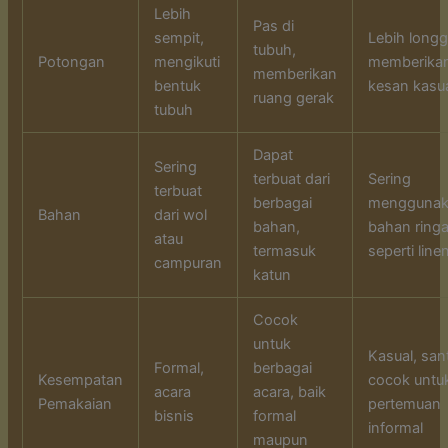
Lebih
Pas di
sempit,
Lebih longg
tubuh,
Potongan
mengikuti
memberika
memberikan
bentuk
kesan kasu
ruang gerak
tubuh
Dapat
Sering
terbuat dari
Sering
terbuat
berbagai
mengguna
Bahan
dari wol
bahan,
bahan ring
atau
termasuk
seperti line
campuran
katun
Cocok
untuk
Kasual, sant
Formal,
berbagai
Kesempatan
cocok untu
acara
acara, baik
Pemakaian
pertemuan
bisnis
formal
informal
maupun