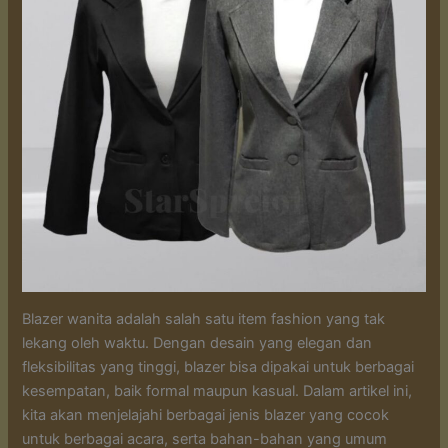
Blazer wanita adalah salah satu item fashion yang tak
lekang oleh waktu. Dengan desain yang elegan dan
fleksibilitas yang tinggi, blazer bisa dipakai untuk berbagai
kesempatan, baik formal maupun kasual. Dalam artikel ini,
kita akan menjelajahi berbagai jenis blazer yang cocok
untuk berbagai acara, serta bahan-bahan yang umum