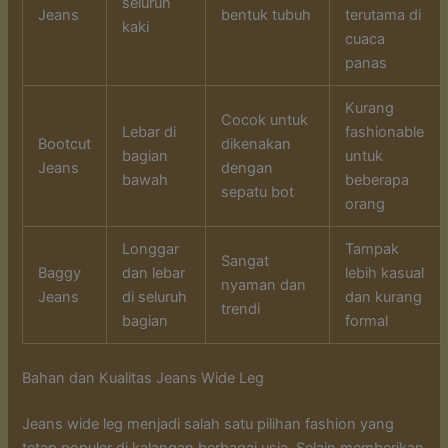
seluruh
Jeans
bentuk tubuh
terutama di
kaki
cuaca
panas
Kurang
Cocok untuk
Lebar di
fashionable
Bootcut
dikenakan
bagian
untuk
Jeans
dengan
bawah
beberapa
sepatu bot
orang
Longgar
Tampak
Sangat
Baggy
dan lebar
lebih kasual
nyaman dan
Jeans
di seluruh
dan kurang
trendi
bagian
formal
Bahan dan Kualitas Jeans Wide Leg
Jeans wide leg menjadi salah satu pilihan fashion yang
tetap populer di kalangan berbagai usia. Selain memberikan