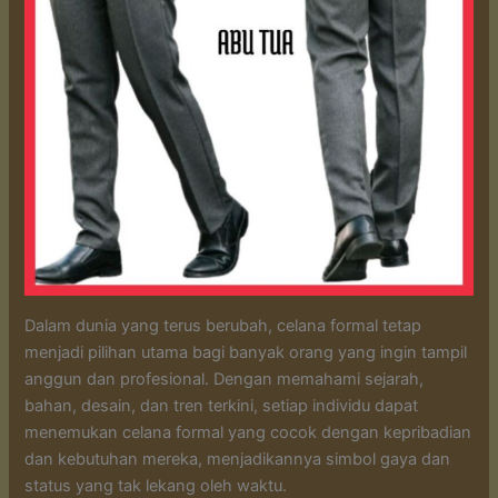
Dalam dunia yang terus berubah, celana formal tetap
menjadi pilihan utama bagi banyak orang yang ingin tampil
anggun dan profesional. Dengan memahami sejarah,
bahan, desain, dan tren terkini, setiap individu dapat
menemukan celana formal yang cocok dengan kepribadian
dan kebutuhan mereka, menjadikannya simbol gaya dan
status yang tak lekang oleh waktu.