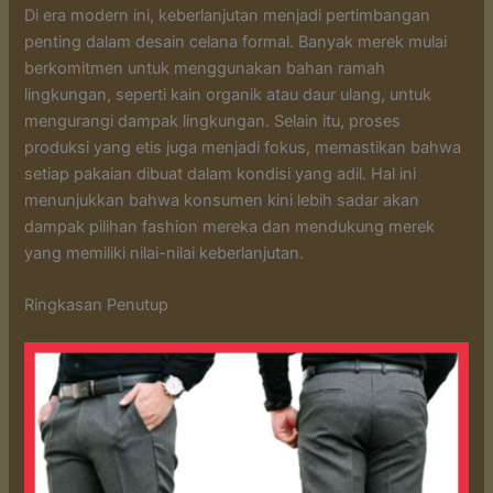
Di era modern ini, keberlanjutan menjadi pertimbangan
penting dalam desain celana formal. Banyak merek mulai
berkomitmen untuk menggunakan bahan ramah
lingkungan, seperti kain organik atau daur ulang, untuk
mengurangi dampak lingkungan. Selain itu, proses
produksi yang etis juga menjadi fokus, memastikan bahwa
setiap pakaian dibuat dalam kondisi yang adil. Hal ini
menunjukkan bahwa konsumen kini lebih sadar akan
dampak pilihan fashion mereka dan mendukung merek
yang memiliki nilai-nilai keberlanjutan.
Ringkasan Penutup