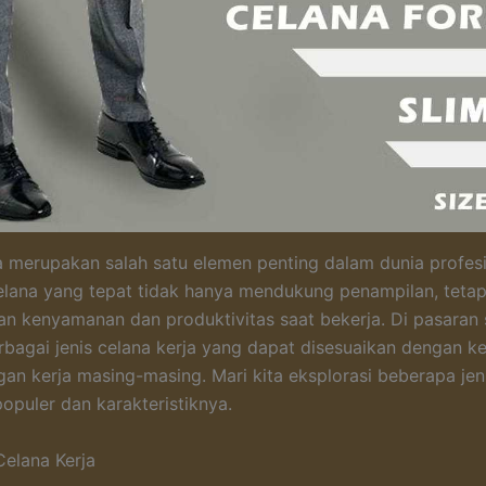
a merupakan salah satu elemen penting dalam dunia profesi
elana yang tepat tidak hanya mendukung penampilan, tetap
n kenyamanan dan produktivitas saat bekerja. Di pasaran s
rbagai jenis celana kerja yang dapat disesuaikan dengan k
gan kerja masing-masing. Mari kita eksplorasi beberapa jen
populer dan karakteristiknya.
Celana Kerja