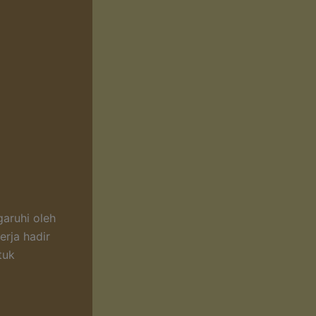
garuhi oleh
erja hadir
tuk