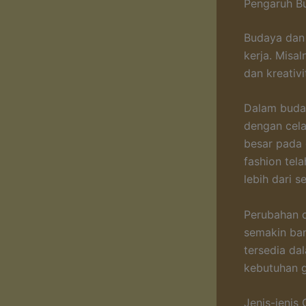
Pengaruh Bu
Budaya dan 
kerja. Misa
dan kreativ
Dalam buday
dengan cela
besar pada 
fashion tel
lebih dari s
Perubahan d
semakin ba
tersedia da
kebutuhan 
Jenis-jenis