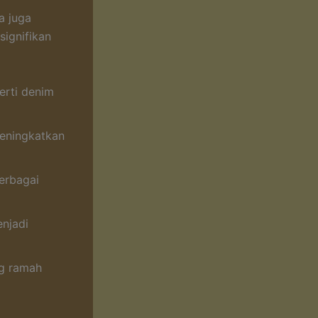
a juga
ignifikan
erti denim
meningkatkan
erbagai
njadi
ng ramah