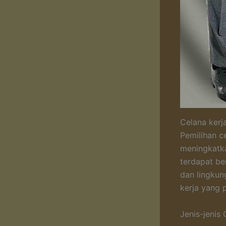
Celana kerj
Pemilihan c
meningkatka
terdapat be
dan lingkun
kerja yang 
Jenis-jenis 