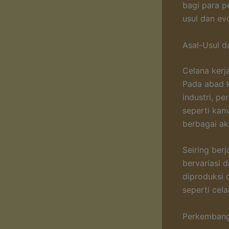
bagi para pe
usul dan evo
Asal-Usul d
Celana kerj
Pada abad k
industri, p
seperti kan
berbagai akt
Seiring ber
bervariasi 
diproduksi 
seperti cel
Perkembang