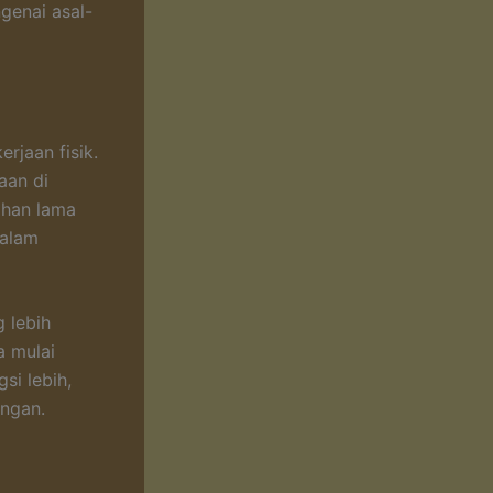
ngenai asal-
rjaan fisik.
aan di
tahan lama
dalam
 lebih
a mulai
si lebih,
angan.