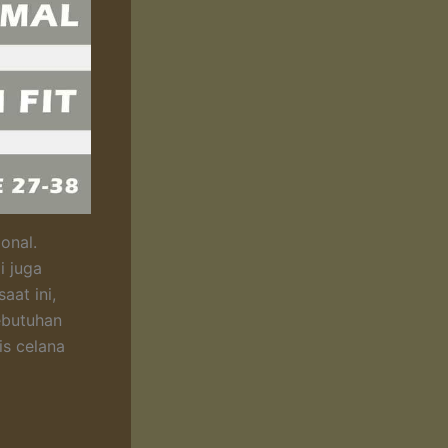
onal.
i juga
aat ini,
ebutuhan
is celana