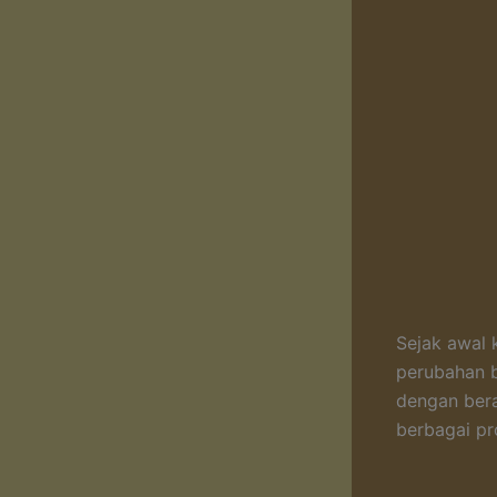
Sejak awal 
perubahan b
dengan bera
berbagai pr