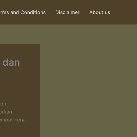
rms and Conditions
Disclaimer
About us
h dan
ion
arkan
empat kerja.