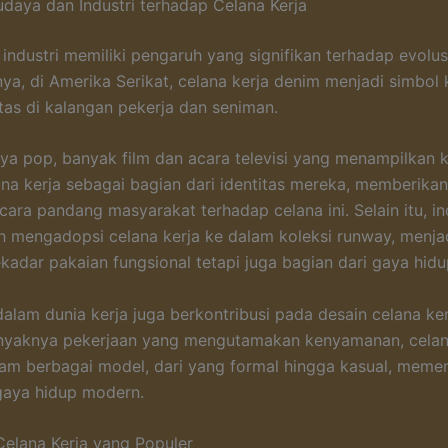
daya dan Industri terhadap Celana Kerja
industri memiliki pengaruh yang signifikan terhadap evolus
lnya, di Amerika Serikat, celana kerja denim menjadi simbo
itas di kalangan pekerja dan seniman.
a pop, banyak film dan acara televisi yang menampilkan k
na kerja sebagai bagian dari identitas mereka, memberik
cara pandang masyarakat terhadap celana ini. Selain itu, in
ah mengadopsi celana kerja ke dalam koleksi runway, menj
ekadar pakaian fungsional tetapi juga bagian dari gaya hidu
alam dunia kerja juga berkontribusi pada desain celana ke
nyaknya pekerjaan yang mengutamakan kenyamanan, celana
lam berbagai model, dari yang formal hingga kasual, meme
gaya hidup modern.
 Celana Kerja yang Populer