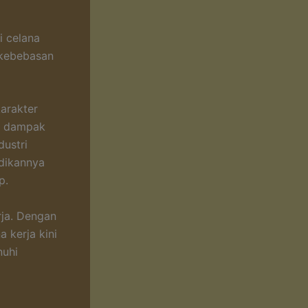
i celana
l kebebasan
arakter
an dampak
dustri
adikannya
p.
rja. Dengan
 kerja kini
nuhi