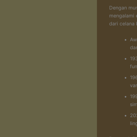
Dengan munc
mengalami e
dari celana 
Aw
da
19
fun
19
var
19
si
20
lin