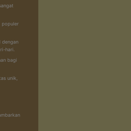
sangat
i populer
al dengan
i-hari.
han bagi
as unik,
gambarkan