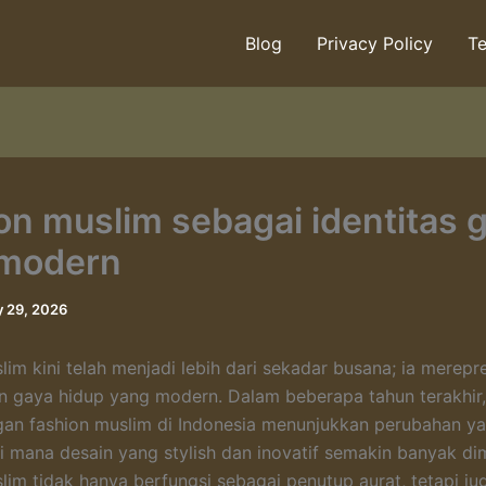
Blog
Privacy Policy
Te
on muslim sebagai identitas 
 modern
 29, 2026
lim kini telah menjadi lebih dari sekadar busana; ia merepr
an gaya hidup yang modern. Dalam beberapa tahun terakhir,
an fashion muslim di Indonesia menunjukkan perubahan y
di mana desain yang stylish dan inovatif semakin banyak dim
lim tidak hanya berfungsi sebagai penutup aurat, tetapi ju