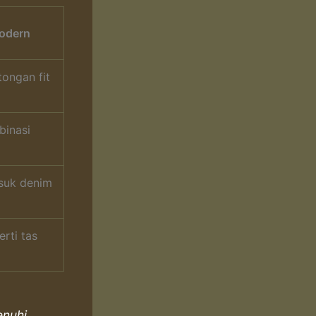
odern
ongan fit
binasi
suk denim
rti tas
enuhi