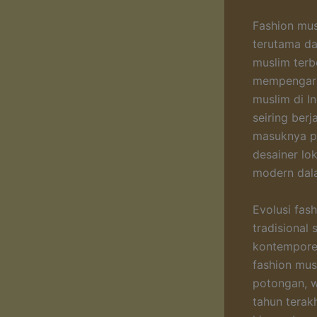
Fashion mus
terutama da
muslim terb
mempengaruh
muslim di I
seiring ber
masuknya p
desainer l
modern dal
Evolusi fas
tradisional
kontempore
fashion musl
potongan, w
tahun terak