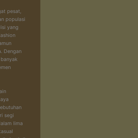
at pesat,
an populasi
isi yang
fashion
namun
a. Dengan
 banyak
lemen
ain
gaya
kebutuhan
ri segi
dalam lima
kasual