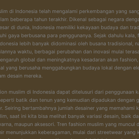
lim di Indonesia telah mengalami perkembangan yang sang
lam beberapa tahun terakhir. Dikenal sebagai negara deng
esar di dunia, Indonesia memiliki kekayaan budaya dan trad
i gaya berbusana para penggunanya. Sejak dahulu kala, 
ndonesia lebih banyak didominasi oleh busana tradisional, 
jalannya waktu, berbagai perubahan dan inovasi mulai teras
engaruh global dan meningkatnya kesadaran akan fashion,
okal yang berusaha menggabungkan budaya lokal dengan e
am desain mereka.
hion muslim di Indonesia dapat ditelusuri dari penggunaan k
 seperti batik dan tenun yang kemudian dipadukan dengan 
r. Seiring bertambahnya jumlah desainer yang memahami 
im, saat ini kita bisa melihat banyak variasi desain, baik da
arna, maupun aksesori. Tren fashion muslim yang muncul 
hir menunjukkan keberagaman, mulai dari streetwear yang 