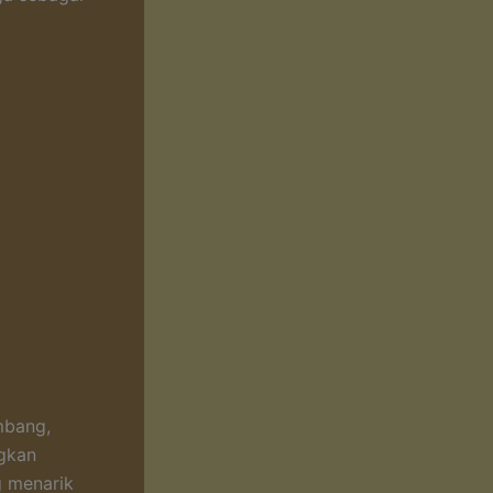
mbang,
ngkan
g menarik