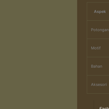
Aspek
Potongan
Motif
Bahan
Aksesori
Fash