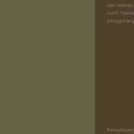
dan relevan
outfit fash
penggunanya
Perkembanga