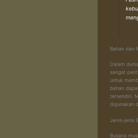
kebu
meng
Bahan dan M
Dalam dunia
sangat pent
untuk membe
bahan dapa
tersendiri.
digunakan 
Jenis-jeni
Busana musl