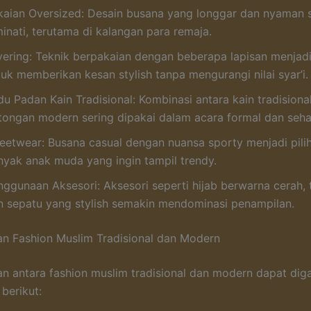
kaian Oversized: Desain busana yang longgar dan nyaman 
inati, terutama di kalangan para remaja.
yering: Teknik berpakaian dengan beberapa lapisan menjad
uk memberikan kesan stylish tanpa mengurangi nilai syar’i.
du Padan Kain Tradisional: Kombinasi antara kain tradision
tongan modern sering dipakai dalam acara formal dan sehar
reetwear: Busana casual dengan nuansa sporty menjadi pili
nyak anak muda yang ingin tampil trendy.
nggunaan Aksesori: Aksesori seperti hijab berwarna cerah, t
n sepatu yang stylish semakin mendominasi penampilan.
n Fashion Muslim Tradisional dan Modern
n antara fashion muslim tradisional dan modern dapat di
berikut: