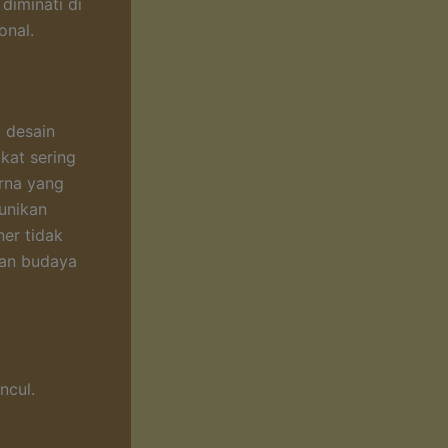
diminati di
onal.
 desain
ikat sering
rna yang
unikan
er tidak
san budaya
ncul.