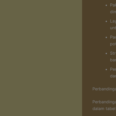
Pa
dim
La
unt
Pa
po
St
ba
Pe
da
Perbandinga
Perbandinga
dalam tabel 