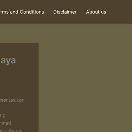
rms and Conditions
Disclaimer
About us
gaya
esentasikan
ang
inati.
ga sebagai