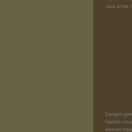
cara untuk 
Dengan peng
fashion mus
elemen trad