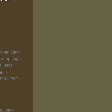
ranan yang
tetapi juga
i jenis
ngan
 yang umum
a, yang