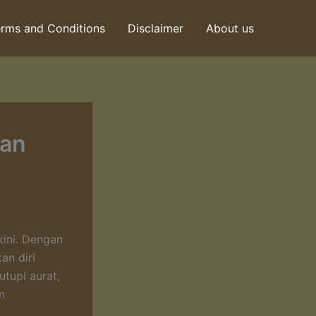
rms and Conditions
Disclaimer
About us
dan
kini. Dengan
an diri
utupi aurat,
n