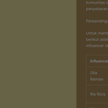
komunitas o
penyebaran 
Perbandinga
Untuk membe
berikut ada
influencer t
Influence
Olla
Ramlan
Ria Ricis