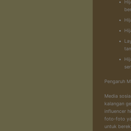
Hi
ber
Hi
Hij
La
ta
Hi
se
Pengaruh Me
Media sosia
kalangan ge
influencer 
foto-foto y
untuk berek