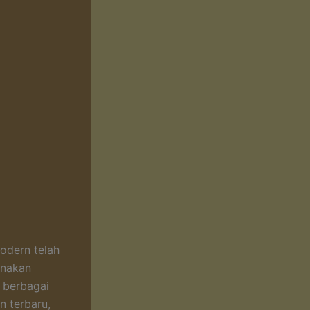
odern telah
unakan
k berbagai
n terbaru,