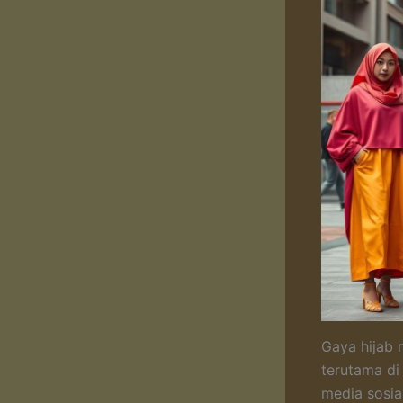
Gaya hijab 
terutama di
media sosia