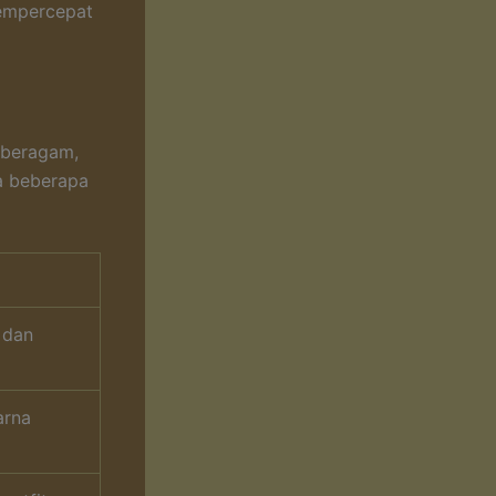
mempercepat
 beragam,
a beberapa
 dan
arna