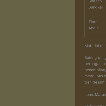
Shireen
Sungkar
Tiara
Andini
Material da
Seiring den
berbagai ma
penampilan,
mengupas be
tren desain
Jenis Mater