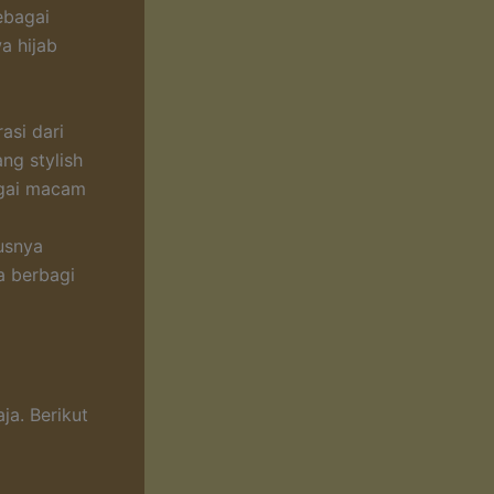
ebagai
a hijab
asi dari
ng stylish
agai macam
m
usnya
a berbagi
ja. Berikut