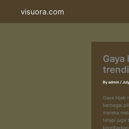
Skip
visuora.com
to
content
Gaya 
trendi
By
admin
/
Jul
Gaya hijab 
berbagai pi
mereka mela
tetapi juga
kepribadian