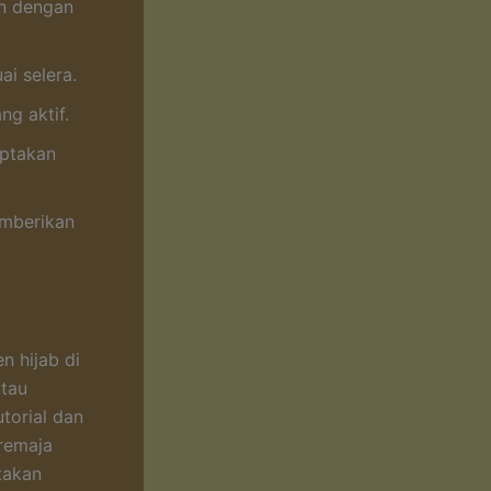
n dengan
i selera.
ng aktif.
iptakan
emberikan
n hijab di
atau
utorial dan
remaja
takan