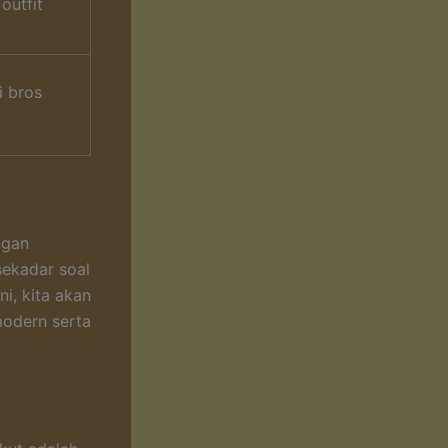
outfit
i bros
ngan
sekadar soal
i, kita akan
modern serta