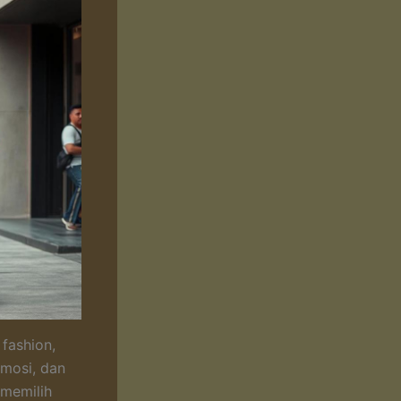
fashion,
emosi, dan
 memilih