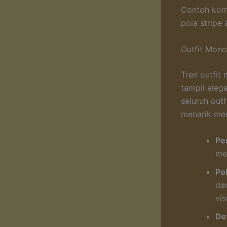
Contoh komb
pola stripe
Outfit Mon
Tren outfit
tampil eleg
seluruh out
menarik me
Pe
me
Po
da
vis
Det