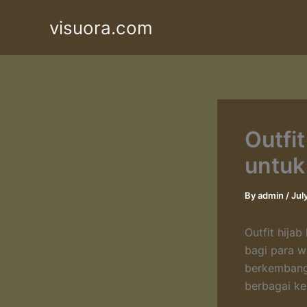
Skip
visuora.com
to
content
Outfi
untuk
By
admin
/
Jul
Outfit hija
bagi para w
berkembangn
berbagai k