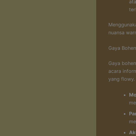
at
ter
Menggunaka
nuansa warn
Gaya Bohem
Gaya bohem
acara infor
yang flowy
Mot
men
Pa
me
Ak