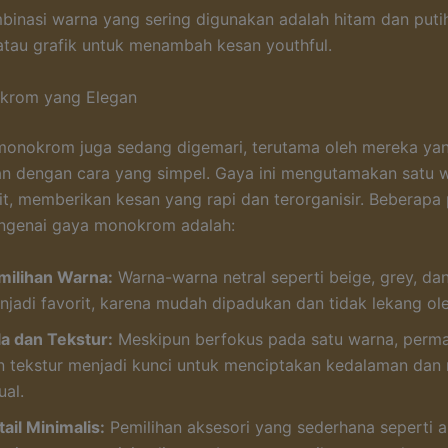
inasi warna yang sering digunakan adalah hitam dan puti
 atau grafik untuk menambah kesan youthful.
okrom yang Elegan
 monokrom juga sedang digemari, terutama oleh mereka yan
an dengan cara yang simpel. Gaya ini mengutamakan satu 
fit, memberikan kesan yang rapi dan terorganisir. Beberapa
ngenai gaya monokrom adalah:
milihan Warna:
Warna-warna netral seperti beige, grey, da
njadi favorit, karena mudah dipadukan dan tidak lekang ol
la dan Tekstur:
Meskipun berfokus pada satu warna, perma
n tekstur menjadi kunci untuk menciptakan kedalaman dan 
ual.
ail Minimalis:
Pemilihan aksesori yang sederhana seperti an