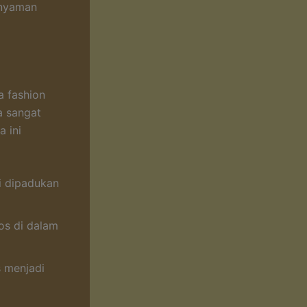
a nyaman
a fashion
a sangat
 ini
i dipadukan
os di dalam
s menjadi