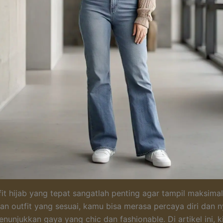
fit hijab yang tepat sangatlah penting agar tampil maksimal
an outfit yang sesuai, kamu bisa merasa percaya diri dan 
nunjukkan gaya yang chic dan fashionable. Di artikel ini, k