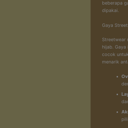
beberapa ga
dipakai.
Gaya Stree
Streetwear 
hijab. Gaya
cocok untuk
menarik anta
Ov
de
La
da
Ak
pi