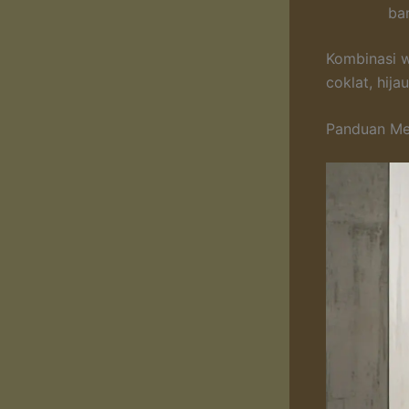
ba
Kombinasi w
coklat, hij
Panduan Mem