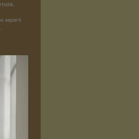
istik.
s seperti
.