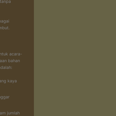
 tanpa
bagai
mbut.
ntuk acara-
naan bahan
dalah:
yang kaya
nggar
lam jumlah