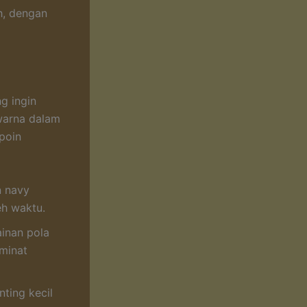
h, dengan
g ingin
warna dalam
 poin
n navy
eh waktu.
inan pola
minat
ting kecil