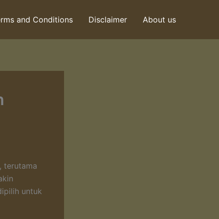
rms and Conditions
Disclaimer
About us
h
n, terutama
akin
ipilih untuk