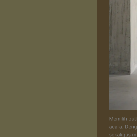
Memilih out
acara. Deng
sekaligus me