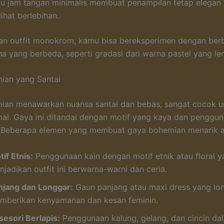
au jam tangan minimalis membuat penampilan tetap elegan
lihat berlebihan.
n outfit monokrom, kamu bisa bereksperimen dengan ber
a yang berbeda, seperti gradasi dari warna pastel yang le
ian yang Santai
ian menawarkan nuansa santai dan bebas, sangat cocok u
mal. Gaya ini ditandai dengan motif yang kaya dan penggu
. Beberapa elemen yang membuat gaya bohemian menarik a
if Etnis:
Penggunaan kain dengan motif etnik atau floral 
jadikan outfit ini berwarna-warni dan ceria.
njang dan Longgar:
Gaun panjang atau maxi dress yang lo
mberikan kenyamanan dan kesan feminin.
sesori Berlapis:
Penggunaan kalung, gelang, dan cincin da