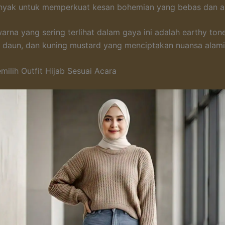
nyak untuk memperkuat kesan bohemian yang bebas dan art
arna yang sering terlihat dalam gaya ini adalah earthy tone
au daun, dan kuning mustard yang menciptakan nuansa alami
ilih Outfit Hijab Sesuai Acara